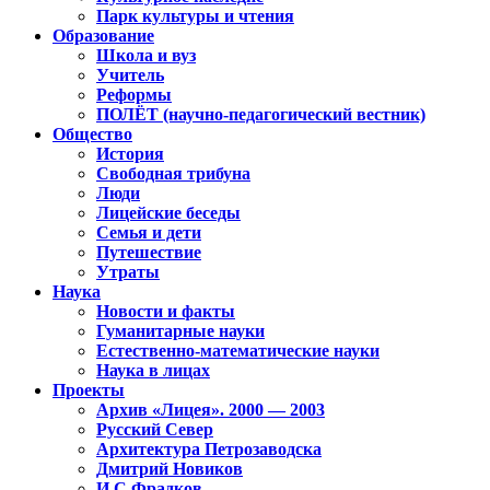
Парк культуры и чтения
Образование
Школа и вуз
Учитель
Реформы
ПОЛЁТ (научно-педагогический вестник)
Общество
История
Свободная трибуна
Люди
Лицейские беседы
Семья и дети
Путешествие
Утраты
Наука
Новости и факты
Гуманитарные науки
Естественно-математические науки
Наука в лицах
Проекты
Архив «Лицея». 2000 — 2003
Русский Север
Архитектура Петрозаводска
Дмитрий Новиков
И.С.Фрадков