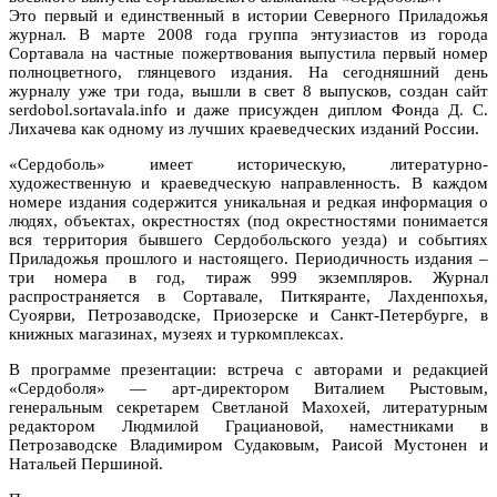
Это первый и единственный в истории Северного Приладожья
журнал. В марте 2008 года группа энтузиастов из города
Сортавала на частные пожертвования выпустила первый номер
полноцветного, глянцевого издания. На сегодняшний день
журналу уже три года, вышли в свет 8 выпусков, создан сайт
serdobol.sortavala.info и даже присужден диплом Фонда Д. С.
Лихачева как одному из лучших краеведческих изданий России.
«Сердоболь» имеет историческую, литературно-
художественную и краеведческую направленность. В каждом
номере издания содержится уникальная и редкая информация о
людях, объектах, окрестностях (под окрестностями понимается
вся территория бывшего Сердобольского уезда) и событиях
Приладожья прошлого и настоящего. Периодичность издания –
три номера в год, тираж 999 экземпляров. Журнал
распространяется в Сортавале, Питкяранте, Лахденпохья,
Суоярви, Петрозаводске, Приозерске и Санкт-Петербурге, в
книжных магазинах, музеях и туркомплексах.
В программе презентации: встреча с авторами и редакцией
«Сердоболя» — арт-директором Виталием Рыстовым,
генеральным секретарем Светланой Махохей, литературным
редактором Людмилой Грациановой, наместниками в
Петрозаводске Владимиром Судаковым, Раисой Мустонен и
Натальей Першиной.