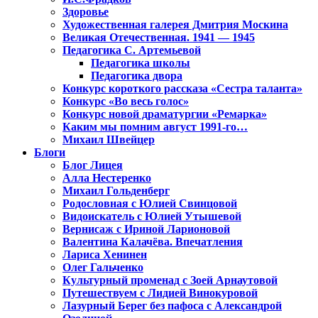
Здоровье
Художественная галерея Дмитрия Москина
Великая Отечественная. 1941 — 1945
Педагогика С. Артемьевой
Педагогика школы
Педагогика двора
Конкурс короткого рассказа «Сестра таланта»
Конкурс «Во весь голос»
Конкурс новой драматургии «Ремарка»
Каким мы помним август 1991-го…
Михаил Швейцер
Блоги
Блог Лицея
Алла Нестеренко
Михаил Гольденберг
Родословная с Юлией Свинцовой
Видоискатель с Юлией Утышевой
Вернисаж с Ириной Ларионовой
Валентина Калачёва. Впечатления
Лариса Хенинен
Олег Гальченко
Культурный променад с Зоей Арнаутовой
Путешествуем с Лидией Винокуровой
Лазурный Берег без пафоса с Александрой