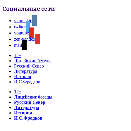
Социальные сети
vkontakte
twitter
youtube
zen-yandex
mail
12+
Лицейские беседы
Русский Север
Литература
История
И.С.Фрадков
12+
Лицейские беседы
Русский Север
Литература
История
И.С.Фрадков