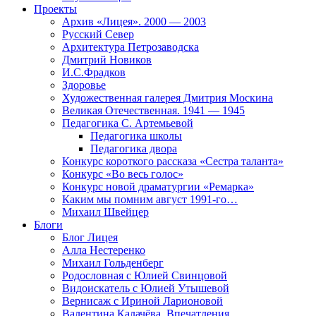
Проекты
Архив «Лицея». 2000 — 2003
Русский Север
Архитектура Петрозаводска
Дмитрий Новиков
И.С.Фрадков
Здоровье
Художественная галерея Дмитрия Москина
Великая Отечественная. 1941 — 1945
Педагогика С. Артемьевой
Педагогика школы
Педагогика двора
Конкурс короткого рассказа «Сестра таланта»
Конкурс «Во весь голос»
Конкурс новой драматургии «Ремарка»
Каким мы помним август 1991-го…
Михаил Швейцер
Блоги
Блог Лицея
Алла Нестеренко
Михаил Гольденберг
Родословная с Юлией Свинцовой
Видоискатель с Юлией Утышевой
Вернисаж с Ириной Ларионовой
Валентина Калачёва. Впечатления