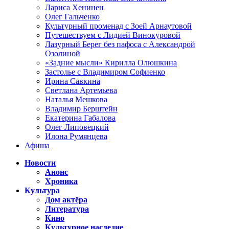
Лариса Хенинен
Олег Гальченко
Культурный променад с Зоей Арнаутовой
Путешествуем с Лидией Винокуровой
Лазурный Берег без пафоса с Александрой
Озолиной
«Задние мысли» Кирилла Олюшкина
Застолье с Владимиром Софиенко
Ирина Савкина
Светлана Артемьева
Наталья Мешкова
Владимир Берштейн
Екатерина Габалова
Олег Липовецкий
Илона Румянцева
Афиша
Новости
Анонс
Хроника
Культура
Дом актёра
Литература
Кино
Культурное наследие