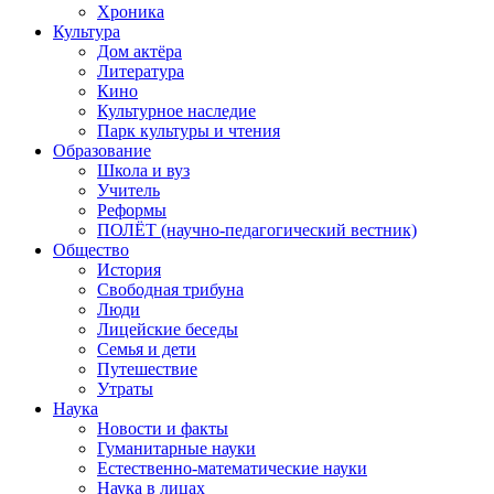
Хроника
Культура
Дом актёра
Литература
Кино
Культурное наследие
Парк культуры и чтения
Образование
Школа и вуз
Учитель
Реформы
ПОЛЁТ (научно-педагогический вестник)
Общество
История
Свободная трибуна
Люди
Лицейские беседы
Семья и дети
Путешествие
Утраты
Наука
Новости и факты
Гуманитарные науки
Естественно-математические науки
Наука в лицах