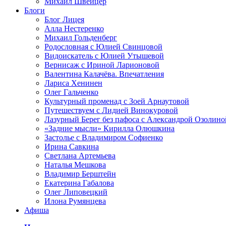
Михаил Швейцер
Блоги
Блог Лицея
Алла Нестеренко
Михаил Гольденберг
Родословная с Юлией Свинцовой
Видоискатель с Юлией Утышевой
Вернисаж с Ириной Ларионовой
Валентина Калачёва. Впечатления
Лариса Хенинен
Олег Гальченко
Культурный променад с Зоей Арнаутовой
Путешествуем с Лидией Винокуровой
Лазурный Берег без пафоса с Александрой Озолино
«Задние мысли» Кирилла Олюшкина
Застолье с Владимиром Софиенко
Ирина Савкина
Светлана Артемьева
Наталья Мешкова
Владимир Берштейн
Екатерина Габалова
Олег Липовецкий
Илона Румянцева
Афиша