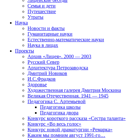
Лицейские беседы
Семья и дети
Путешествие
Утраты
Наука
Новости и факты
Гуманитарные науки
Естественно-математические науки
Наука в лицах
Проекты
Архив «Лицея». 2000 — 2003
Русский Север
Архитектура Петрозаводска
Дмитрий Новиков
И.С.Фрадков
Здоровье
Художественная галерея Дмитрия Москина
Великая Отечественная. 1941 — 1945
Педагогика С. Артемьевой
Педагогика школы
Педагогика двора
Конкурс короткого рассказа «Сестра таланта»
Конкурс «Во весь голос»
Конкурс новой драматургии «Ремарка»
Каким мы помним август 1991-го…