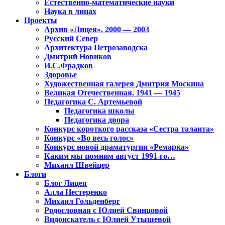
Естественно-математические науки
Наука в лицах
Проекты
Архив «Лицея». 2000 — 2003
Русский Север
Архитектура Петрозаводска
Дмитрий Новиков
И.С.Фрадков
Здоровье
Художественная галерея Дмитрия Москина
Великая Отечественная. 1941 — 1945
Педагогика С. Артемьевой
Педагогика школы
Педагогика двора
Конкурс короткого рассказа «Сестра таланта»
Конкурс «Во весь голос»
Конкурс новой драматургии «Ремарка»
Каким мы помним август 1991-го…
Михаил Швейцер
Блоги
Блог Лицея
Алла Нестеренко
Михаил Гольденберг
Родословная с Юлией Свинцовой
Видоискатель с Юлией Утышевой