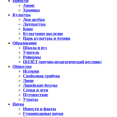
Новости
Анонс
Хроника
Культура
Дом актёра
Литература
Кино
Культурное наследие
Парк культуры и чтения
Образование
Школа и вуз
Учитель
Реформы
ПОЛЁТ (научно-педагогический вестник)
Общество
История
Свободная трибуна
Люди
Лицейские беседы
Семья и дети
Путешествие
Утраты
Наука
Новости и факты
Гуманитарные науки