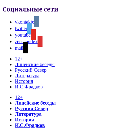
Социальные сети
vkontakte
twitter
youtube
zen-yandex
mail
12+
Лицейские беседы
Русский Север
Литература
История
И.С.Фрадков
12+
Лицейские беседы
Русский Север
Литература
История
И.С.Фрадков