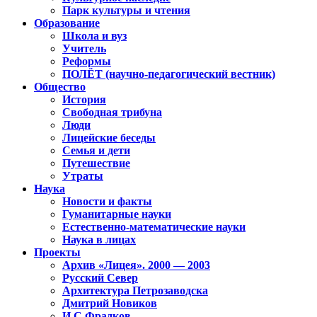
Парк культуры и чтения
Образование
Школа и вуз
Учитель
Реформы
ПОЛЁТ (научно-педагогический вестник)
Общество
История
Свободная трибуна
Люди
Лицейские беседы
Семья и дети
Путешествие
Утраты
Наука
Новости и факты
Гуманитарные науки
Естественно-математические науки
Наука в лицах
Проекты
Архив «Лицея». 2000 — 2003
Русский Север
Архитектура Петрозаводска
Дмитрий Новиков
И.С.Фрадков