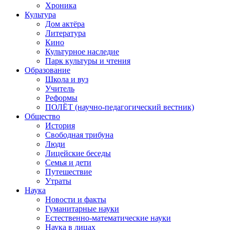
Хроника
Культура
Дом актёра
Литература
Кино
Культурное наследие
Парк культуры и чтения
Образование
Школа и вуз
Учитель
Реформы
ПОЛЁТ (научно-педагогический вестник)
Общество
История
Свободная трибуна
Люди
Лицейские беседы
Семья и дети
Путешествие
Утраты
Наука
Новости и факты
Гуманитарные науки
Естественно-математические науки
Наука в лицах