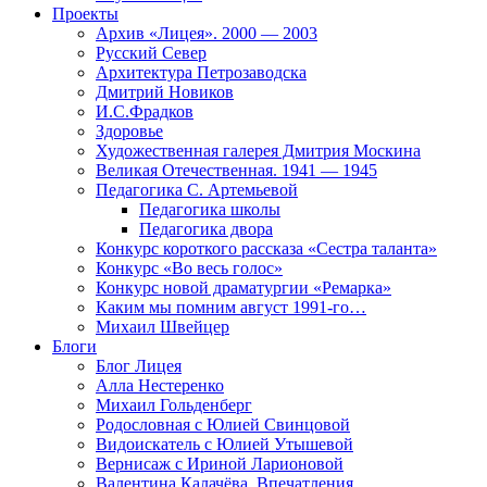
Проекты
Архив «Лицея». 2000 — 2003
Русский Север
Архитектура Петрозаводска
Дмитрий Новиков
И.С.Фрадков
Здоровье
Художественная галерея Дмитрия Москина
Великая Отечественная. 1941 — 1945
Педагогика С. Артемьевой
Педагогика школы
Педагогика двора
Конкурс короткого рассказа «Сестра таланта»
Конкурс «Во весь голос»
Конкурс новой драматургии «Ремарка»
Каким мы помним август 1991-го…
Михаил Швейцер
Блоги
Блог Лицея
Алла Нестеренко
Михаил Гольденберг
Родословная с Юлией Свинцовой
Видоискатель с Юлией Утышевой
Вернисаж с Ириной Ларионовой
Валентина Калачёва. Впечатления