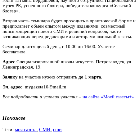
гостя Татьяны Бердашевой, научного сотрудника Национального
музея РК, успешного блогера, победителя конкурса «Сельский
блогер».
Вторая часть семинара будет проходить в практической форме и
предполагает обмен опытом между изданиями, совместный
поиск концепции нового СМИ и решений вопросов, часто
возникающих перед редакторами и авторами школьной газеты.
Семинар длится целый день, с 10:00 до 16:00. Участие
бесплатное.
Адрес
Специализированной школы искусств: Петрозаводск, ул.
Ленинградская, 19.
Заявку
на участие нужно отправить
до 1 марта.
Эл. адрес
: mygazeta10@mail.ru
Все подробности и условия участия –
на сайте «Моей газеты+»
Похожее
Теги:
моя газета
,
СМИ
,
сши