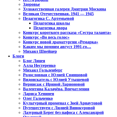
Здоровье
Художественная галерея Дмитрия Москина
Великая Отечественная. 1941 — 1945
Педагогика С. Артемьевой
Педагогика школы
Педагогика двора
Конкурс короткого рассказа «Сестра таланта»
Конкурс «Во весь голос»
Конкурс новой драматургии «Ремарка»
Каким мы помним август 1991-го…
Михаил Швейцер
Блоги
Блог Лицея
Алла Нестеренко
Михаил Гольденберг
Родословная с Юлией Свинцовой
Видоискатель с Юлией Утышевой
Вернисаж с Ириной Ларионовой
Валентина Калачёва. Впечатления
Лариса Хенинен
Олег Гальченко
Культурный променад с Зоей Арнаутовой
Путешествуем с Лидией Винокуровой
Лазурный Берег без пафоса с Александрой