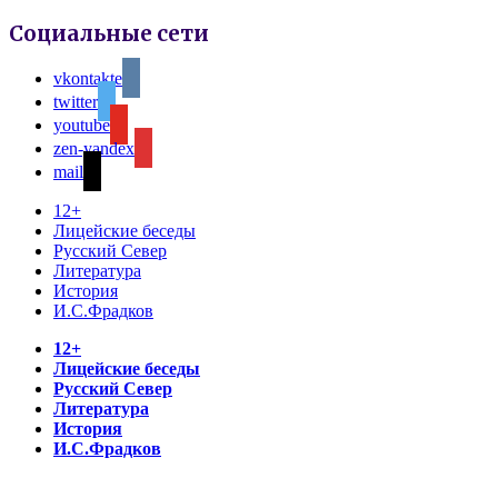
Социальные сети
vkontakte
twitter
youtube
zen-yandex
mail
12+
Лицейские беседы
Русский Север
Литература
История
И.С.Фрадков
12+
Лицейские беседы
Русский Север
Литература
История
И.С.Фрадков