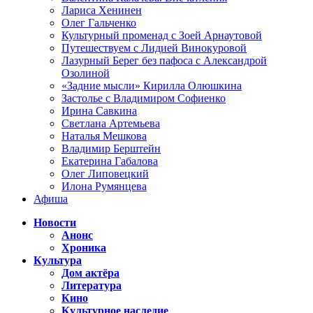
Лариса Хенинен
Олег Гальченко
Культурный променад с Зоей Арнаутовой
Путешествуем с Лидией Винокуровой
Лазурный Берег без пафоса с Александрой
Озолиной
«Задние мысли» Кирилла Олюшкина
Застолье с Владимиром Софиенко
Ирина Савкина
Светлана Артемьева
Наталья Мешкова
Владимир Берштейн
Екатерина Габалова
Олег Липовецкий
Илона Румянцева
Афиша
Новости
Анонс
Хроника
Культура
Дом актёра
Литература
Кино
Культурное наследие