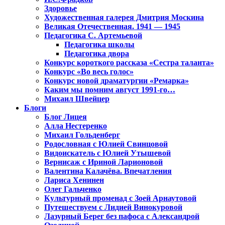
Здоровье
Художественная галерея Дмитрия Москина
Великая Отечественная. 1941 — 1945
Педагогика С. Артемьевой
Педагогика школы
Педагогика двора
Конкурс короткого рассказа «Сестра таланта»
Конкурс «Во весь голос»
Конкурс новой драматургии «Ремарка»
Каким мы помним август 1991-го…
Михаил Швейцер
Блоги
Блог Лицея
Алла Нестеренко
Михаил Гольденберг
Родословная с Юлией Свинцовой
Видоискатель с Юлией Утышевой
Вернисаж с Ириной Ларионовой
Валентина Калачёва. Впечатления
Лариса Хенинен
Олег Гальченко
Культурный променад с Зоей Арнаутовой
Путешествуем с Лидией Винокуровой
Лазурный Берег без пафоса с Александрой