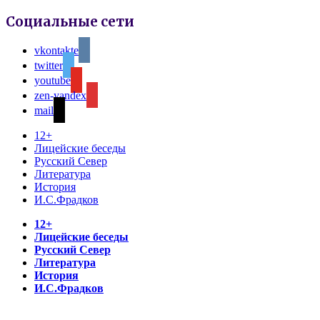
Социальные сети
vkontakte
twitter
youtube
zen-yandex
mail
12+
Лицейские беседы
Русский Север
Литература
История
И.С.Фрадков
12+
Лицейские беседы
Русский Север
Литература
История
И.С.Фрадков