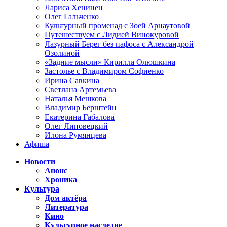
Лариса Хенинен
Олег Гальченко
Культурный променад с Зоей Арнаутовой
Путешествуем с Лидией Винокуровой
Лазурный Берег без пафоса с Александрой
Озолиной
«Задние мысли» Кирилла Олюшкина
Застолье с Владимиром Софиенко
Ирина Савкина
Светлана Артемьева
Наталья Мешкова
Владимир Берштейн
Екатерина Габалова
Олег Липовецкий
Илона Румянцева
Афиша
Новости
Анонс
Хроника
Культура
Дом актёра
Литература
Кино
Культурное наследие