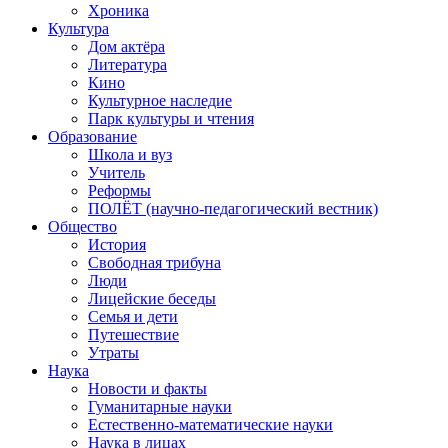
Хроника
Культура
Дом актёра
Литература
Кино
Культурное наследие
Парк культуры и чтения
Образование
Школа и вуз
Учитель
Реформы
ПОЛЁТ (научно-педагогический вестник)
Общество
История
Свободная трибуна
Люди
Лицейские беседы
Семья и дети
Путешествие
Утраты
Наука
Новости и факты
Гуманитарные науки
Естественно-математические науки
Наука в лицах