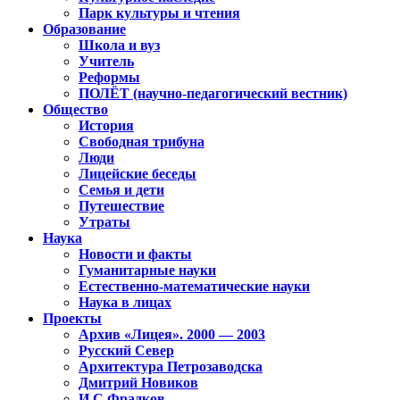
Парк культуры и чтения
Образование
Школа и вуз
Учитель
Реформы
ПОЛЁТ (научно-педагогический вестник)
Общество
История
Свободная трибуна
Люди
Лицейские беседы
Семья и дети
Путешествие
Утраты
Наука
Новости и факты
Гуманитарные науки
Естественно-математические науки
Наука в лицах
Проекты
Архив «Лицея». 2000 — 2003
Русский Север
Архитектура Петрозаводска
Дмитрий Новиков
И.С.Фрадков