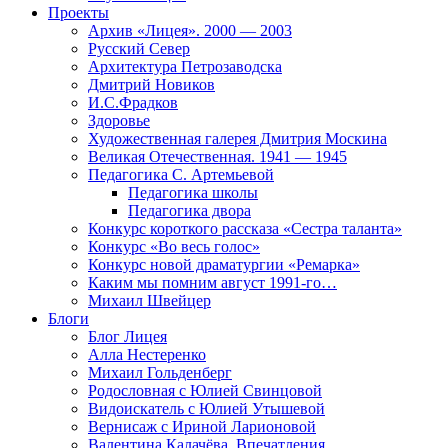
Проекты
Архив «Лицея». 2000 — 2003
Русский Север
Архитектура Петрозаводска
Дмитрий Новиков
И.С.Фрадков
Здоровье
Художественная галерея Дмитрия Москина
Великая Отечественная. 1941 — 1945
Педагогика С. Артемьевой
Педагогика школы
Педагогика двора
Конкурс короткого рассказа «Сестра таланта»
Конкурс «Во весь голос»
Конкурс новой драматургии «Ремарка»
Каким мы помним август 1991-го…
Михаил Швейцер
Блоги
Блог Лицея
Алла Нестеренко
Михаил Гольденберг
Родословная с Юлией Свинцовой
Видоискатель с Юлией Утышевой
Вернисаж с Ириной Ларионовой
Валентина Калачёва. Впечатления