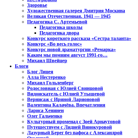
Здоровье
Художественная галерея Дмитрия Москина
Великая Отечественная. 1941 — 1945
Педагогика С. Артемьевой
Педагогика школы
Педагогика двора
Конкурс короткого рассказа «Сестра таланта»
Конкурс «Во весь голос»
Конкурс новой драматургии «Ремарка»
Каким мы помним август 1991-го…
Михаил Швейцер
Блоги
Блог Лицея
Алла Нестеренко
Михаил Гольденберг
Родословная с Юлией Свинцовой
Видоискатель с Юлией Утышевой
Вернисаж с Ириной Ларионовой
Валентина Калачёва. Впечатления
Лариса Хенинен
Олег Гальченко
Культурный променад с Зоей Арнаутовой
Путешествуем с Лидией Винокуровой
Лазурный Берег без пафоса с Александрой