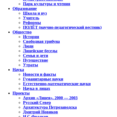
Парк культуры и чтения
Образование
Школа и вуз
Учитель
Реформы
ПОЛЁТ (научно-педагогический вестник)
Общество
История
Свободная трибуна
Люди
Лицейские беседы
Семья и дети
Путешествие
Утраты
Наука
Новости и факты
Гуманитарные науки
Естественно-математические науки
Наука в лицах
Проекты
Архив «Лицея». 2000 — 2003
Русский Север
Архитектура Петрозаводска
Дмитрий Новиков
И.С.Фрадков