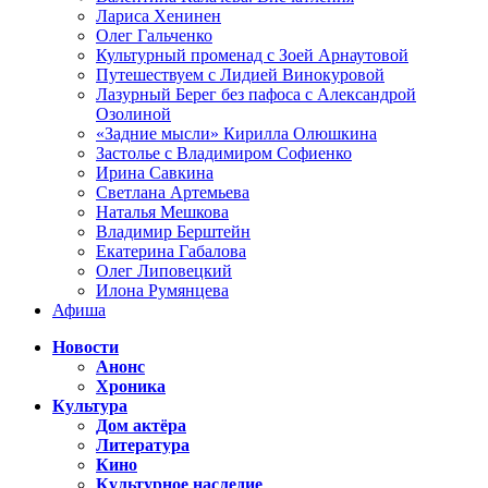
Лариса Хенинен
Олег Гальченко
Культурный променад с Зоей Арнаутовой
Путешествуем с Лидией Винокуровой
Лазурный Берег без пафоса с Александрой
Озолиной
«Задние мысли» Кирилла Олюшкина
Застолье с Владимиром Софиенко
Ирина Савкина
Светлана Артемьева
Наталья Мешкова
Владимир Берштейн
Екатерина Габалова
Олег Липовецкий
Илона Румянцева
Афиша
Новости
Анонс
Хроника
Культура
Дом актёра
Литература
Кино
Культурное наследие