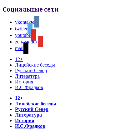
Социальные сети
vkontakte
twitter
youtube
zen-yandex
mail
12+
Лицейские беседы
Русский Север
Литература
История
И.С.Фрадков
12+
Лицейские беседы
Русский Север
Литература
История
И.С.Фрадков