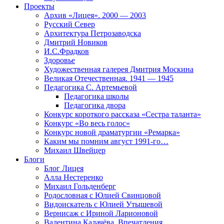
Проекты
Архив «Лицея». 2000 — 2003
Русский Север
Архитектура Петрозаводска
Дмитрий Новиков
И.С.Фрадков
Здоровье
Художественная галерея Дмитрия Москина
Великая Отечественная. 1941 — 1945
Педагогика С. Артемьевой
Педагогика школы
Педагогика двора
Конкурс короткого рассказа «Сестра таланта»
Конкурс «Во весь голос»
Конкурс новой драматургии «Ремарка»
Каким мы помним август 1991-го…
Михаил Швейцер
Блоги
Блог Лицея
Алла Нестеренко
Михаил Гольденберг
Родословная с Юлией Свинцовой
Видоискатель с Юлией Утышевой
Вернисаж с Ириной Ларионовой
Валентина Калачёва. Впечатления