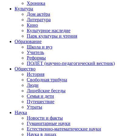
Хроника
Культура
Дом актёра
Литература
Кино
Культурное наследие
Парк культуры и чтения
Образование
Школа и вуз
Учитель
Реформы
ПОЛЁТ (научно-педагогический вестник)
Общество
История
Свободная трибуна
Люди
Лицейские беседы
Семья и дети
Путешествие
Утраты
Наука
Новости и факты
Гуманитарные науки
Естественно-математические науки
Наука в лицах