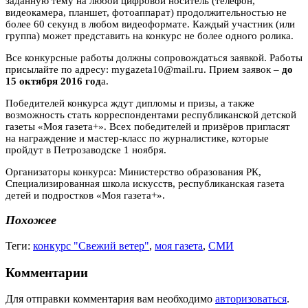
заданную тему на любой цифровой носитель (телефон,
видеокамера, планшет, фотоаппарат) продолжительностью не
более 60 секунд в любом видеоформате. Каждый участник (или
группа) может представить на конкурс не более одного ролика.
Все конкурсные работы должны сопровождаться заявкой. Работы
присылайте по адресу: mygazeta10@mail.ru. Прием заявок –
до
15 октября 2016 год
а.
Победителей конкурса ждут дипломы и призы, а также
возможность стать корреспондентами республиканской детской
газеты «Моя газета+». Всех победителей и призёров пригласят
на награждение и мастер-класс по журналистике, которые
пройдут в Петрозаводске 1 ноября.
Организаторы конкурса: Министерство образования РК,
Специализированная школа искусств, республиканская газета
детей и подростков «Моя газета+».
Похожее
Теги:
конкурс "Свежий ветер"
,
моя газета
,
СМИ
Комментарии
Для отправки комментария вам необходимо
авторизоваться
.