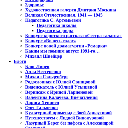
Здоровье
Художественная галерея Дмитрия Москина
Великая Отечественная. 1941 — 1945
Педагогика С. Артемьевой
Педагогика школы
Педагогика двора
Конкурс короткого рассказа «Сестра таланта»
Конкурс «Во весь голос»
Конкурс новой драматургии «Ремарка»
Каким мы помним август 1991-го…
Михаил Швейцер
Блоги
Блог Лицея
Алла Нестеренко
Михаил Гольденберг
Родословная с Юлией Свинцовой
Видоискатель с Юлией Утышевой
Вернисаж с Ириной Ларионовой
Валентина Калачёва. Впечатления
Лариса Хенинен
Олег Гальченко
Культурный променад с Зоей Арнаутовой
Путешествуем с Лидией Винокуровой
Лазурный Берег без пафоса с Александрой