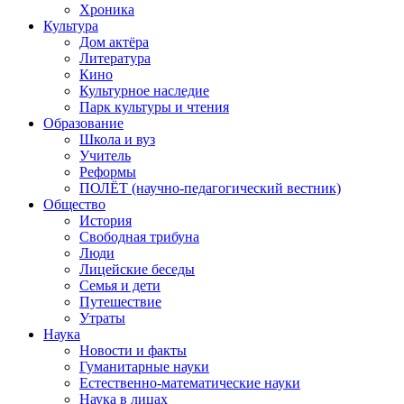
Хроника
Культура
Дом актёра
Литература
Кино
Культурное наследие
Парк культуры и чтения
Образование
Школа и вуз
Учитель
Реформы
ПОЛЁТ (научно-педагогический вестник)
Общество
История
Свободная трибуна
Люди
Лицейские беседы
Семья и дети
Путешествие
Утраты
Наука
Новости и факты
Гуманитарные науки
Естественно-математические науки
Наука в лицах