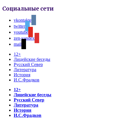
Социальные сети
vkontakte
twitter
youtube
zen-yandex
mail
12+
Лицейские беседы
Русский Север
Литература
История
И.С.Фрадков
12+
Лицейские беседы
Русский Север
Литература
История
И.С.Фрадков