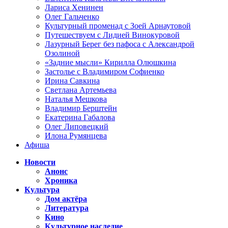
Лариса Хенинен
Олег Гальченко
Культурный променад с Зоей Арнаутовой
Путешествуем с Лидией Винокуровой
Лазурный Берег без пафоса с Александрой
Озолиной
«Задние мысли» Кирилла Олюшкина
Застолье с Владимиром Софиенко
Ирина Савкина
Светлана Артемьева
Наталья Мешкова
Владимир Берштейн
Екатерина Габалова
Олег Липовецкий
Илона Румянцева
Афиша
Новости
Анонс
Хроника
Культура
Дом актёра
Литература
Кино
Культурное наследие