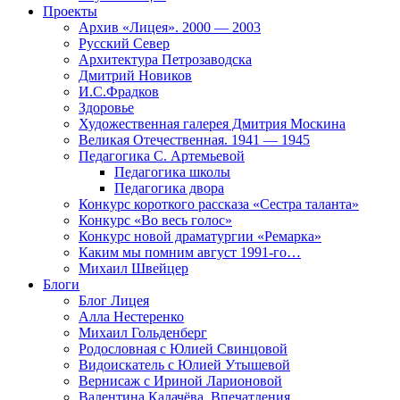
Проекты
Архив «Лицея». 2000 — 2003
Русский Север
Архитектура Петрозаводска
Дмитрий Новиков
И.С.Фрадков
Здоровье
Художественная галерея Дмитрия Москина
Великая Отечественная. 1941 — 1945
Педагогика С. Артемьевой
Педагогика школы
Педагогика двора
Конкурс короткого рассказа «Сестра таланта»
Конкурс «Во весь голос»
Конкурс новой драматургии «Ремарка»
Каким мы помним август 1991-го…
Михаил Швейцер
Блоги
Блог Лицея
Алла Нестеренко
Михаил Гольденберг
Родословная с Юлией Свинцовой
Видоискатель с Юлией Утышевой
Вернисаж с Ириной Ларионовой
Валентина Калачёва. Впечатления