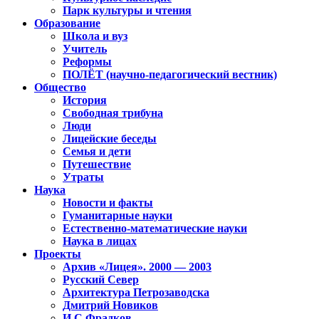
Парк культуры и чтения
Образование
Школа и вуз
Учитель
Реформы
ПОЛЁТ (научно-педагогический вестник)
Общество
История
Свободная трибуна
Люди
Лицейские беседы
Семья и дети
Путешествие
Утраты
Наука
Новости и факты
Гуманитарные науки
Естественно-математические науки
Наука в лицах
Проекты
Архив «Лицея». 2000 — 2003
Русский Север
Архитектура Петрозаводска
Дмитрий Новиков
И.С.Фрадков