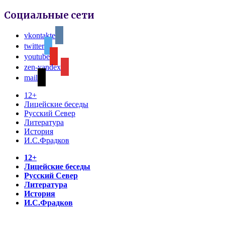
Социальные сети
vkontakte
twitter
youtube
zen-yandex
mail
12+
Лицейские беседы
Русский Север
Литература
История
И.С.Фрадков
12+
Лицейские беседы
Русский Север
Литература
История
И.С.Фрадков