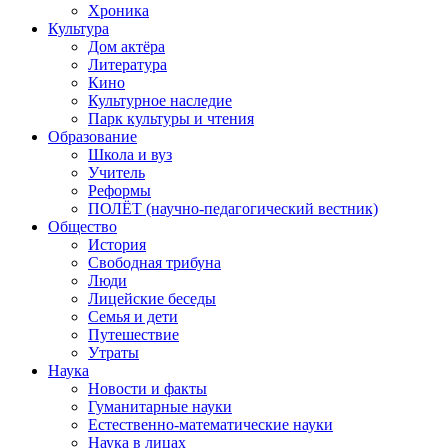
Хроника
Культура
Дом актёра
Литература
Кино
Культурное наследие
Парк культуры и чтения
Образование
Школа и вуз
Учитель
Реформы
ПОЛЁТ (научно-педагогический вестник)
Общество
История
Свободная трибуна
Люди
Лицейские беседы
Семья и дети
Путешествие
Утраты
Наука
Новости и факты
Гуманитарные науки
Естественно-математические науки
Наука в лицах