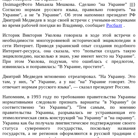
{hsimage|Фото Михаила Мешкова. Сделано "на Украине" ||||}
Согласно нормам русского языка, правильно говорить "на
Украине", а не "в Украине". Об этом напомнил президент РФ
Дмитрий Медведев в ходе своей встречи с учеными-историками
во время рабочей поездки во Владимир, сообщает
Росбалт
.
Историк Виктория Уколова говорила в ходе этой встречи о
необходимости многоуровневой исторической энциклопедии в
сети Интернет. Приводя украинский опыт создания подобного
Интернет-ресурса, она сказала, что "попытки создать такую
энциклопедию, насколько я знаю, уже имеют место на Украине".
При этом Уколова, подумав, что ошиблась с предлогом,
извинилась и поправилась: "В Украине, простите".
Дмитрий Медведев мгновенно отреагировал. "На Украину. Это
там, у них, "в" Украине, а у нас "на" Украине говорят. Это
отвечает нормам русского языка", — сказал президент России.
Напомним, в 1993 году по требованию правительства Украины
нормативными следовало признать варианты "в Украину" (и
соответственно "из Украины"). "Тем самым, по мнению
правительства Украины, разрывалась не устраивающая его
этимологическая связь конструкций "на Украину" и "на окраину".
Украина как бы получала лингвистическое подтверждение своего
статуса суверенного государства, поскольку названия
государств, а не регионов оформляются в русской традиции с