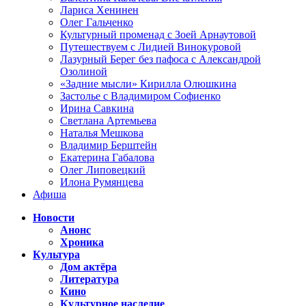
Лариса Хенинен
Олег Гальченко
Культурный променад с Зоей Арнаутовой
Путешествуем с Лидией Винокуровой
Лазурный Берег без пафоса с Александрой
Озолиной
«Задние мысли» Кирилла Олюшкина
Застолье с Владимиром Софиенко
Ирина Савкина
Светлана Артемьева
Наталья Мешкова
Владимир Берштейн
Екатерина Габалова
Олег Липовецкий
Илона Румянцева
Афиша
Новости
Анонс
Хроника
Культура
Дом актёра
Литература
Кино
Культурное наследие