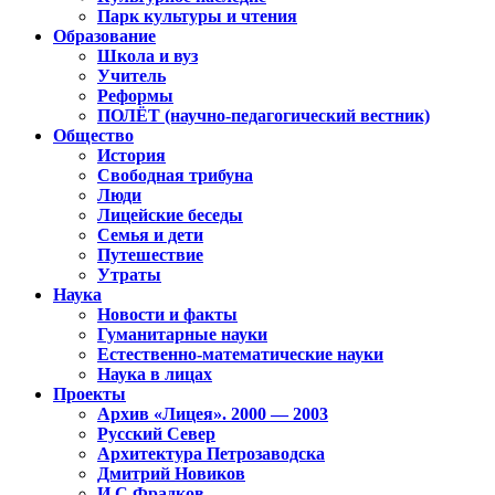
Парк культуры и чтения
Образование
Школа и вуз
Учитель
Реформы
ПОЛЁТ (научно-педагогический вестник)
Общество
История
Свободная трибуна
Люди
Лицейские беседы
Семья и дети
Путешествие
Утраты
Наука
Новости и факты
Гуманитарные науки
Естественно-математические науки
Наука в лицах
Проекты
Архив «Лицея». 2000 — 2003
Русский Север
Архитектура Петрозаводска
Дмитрий Новиков
И.С.Фрадков