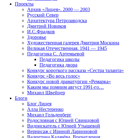
Проекты
Архив «Лицея». 2000 — 2003
Русский Север
Архитектура Петрозаводска
Дмитрий Новиков
И.С.Фрадков
Здоровье
Художественная галерея Дмитрия Москина
Великая Отечественная. 1941 — 1945
Педагогика С. Артемьевой
Педагогика школы
Педагогика двора
Конкурс короткого рассказа «Сестра таланта»
Конкурс «Во весь голос»
Конкурс новой драматургии «Ремарка»
Каким мы помним август 1991-го…
Михаил Швейцер
Блоги
Блог Лицея
Алла Нестеренко
Михаил Гольденберг
Родословная с Юлией Свинцовой
Видоискатель с Юлией Утышевой
Вернисаж с Ириной Ларионовой
Валентина Калачёва. Впечатления