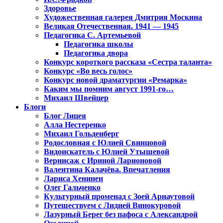
Здоровье
Художественная галерея Дмитрия Москина
Великая Отечественная. 1941 — 1945
Педагогика С. Артемьевой
Педагогика школы
Педагогика двора
Конкурс короткого рассказа «Сестра таланта»
Конкурс «Во весь голос»
Конкурс новой драматургии «Ремарка»
Каким мы помним август 1991-го…
Михаил Швейцер
Блоги
Блог Лицея
Алла Нестеренко
Михаил Гольденберг
Родословная с Юлией Свинцовой
Видоискатель с Юлией Утышевой
Вернисаж с Ириной Ларионовой
Валентина Калачёва. Впечатления
Лариса Хенинен
Олег Гальченко
Культурный променад с Зоей Арнаутовой
Путешествуем с Лидией Винокуровой
Лазурный Берег без пафоса с Александрой