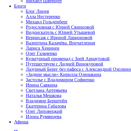
Михаил Швейцер
Блоги
Блог Лицея
Алла Нестеренко
Михаил Гольденберг
Родословная с Юлией Свинцовой
Видоискатель с Юлией Утышевой
Вернисаж с Ириной Ларионовой
Валентина Калачёва. Впечатления
Лариса Хенинен
Олег Гальченко
Культурный променад с Зоей Арнаутовой
Путешествуем с Лидией Винокуровой
Лазурный Берег без пафоса с Александрой Озолино
«Задние мысли» Кирилла Олюшкина
Застолье с Владимиром Софиенко
Ирина Савкина
Светлана Артемьева
Наталья Мешкова
Владимир Берштейн
Екатерина Габалова
Олег Липовецкий
Илона Румянцева
Афиша