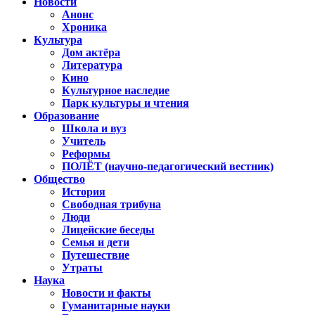
Новости
Анонс
Хроника
Культура
Дом актёра
Литература
Кино
Культурное наследие
Парк культуры и чтения
Образование
Школа и вуз
Учитель
Реформы
ПОЛЁТ (научно-педагогический вестник)
Общество
История
Свободная трибуна
Люди
Лицейские беседы
Семья и дети
Путешествие
Утраты
Наука
Новости и факты
Гуманитарные науки