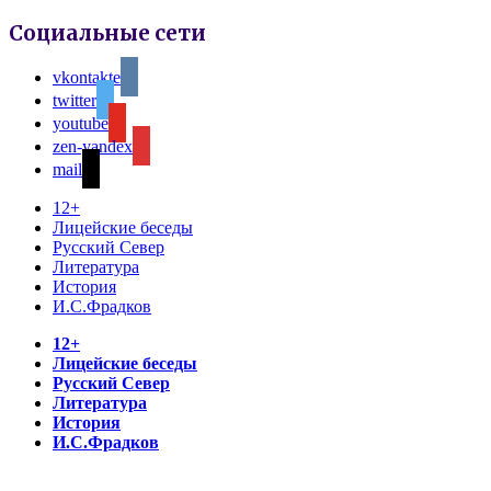
Социальные сети
vkontakte
twitter
youtube
zen-yandex
mail
12+
Лицейские беседы
Русский Север
Литература
История
И.С.Фрадков
12+
Лицейские беседы
Русский Север
Литература
История
И.С.Фрадков