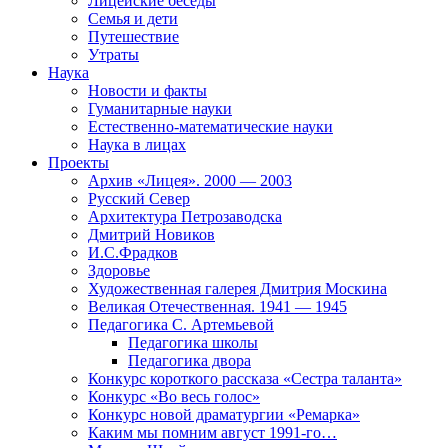
Лицейские беседы
Семья и дети
Путешествие
Утраты
Наука
Новости и факты
Гуманитарные науки
Естественно-математические науки
Наука в лицах
Проекты
Архив «Лицея». 2000 — 2003
Русский Север
Архитектура Петрозаводска
Дмитрий Новиков
И.С.Фрадков
Здоровье
Художественная галерея Дмитрия Москина
Великая Отечественная. 1941 — 1945
Педагогика С. Артемьевой
Педагогика школы
Педагогика двора
Конкурс короткого рассказа «Сестра таланта»
Конкурс «Во весь голос»
Конкурс новой драматургии «Ремарка»
Каким мы помним август 1991-го…