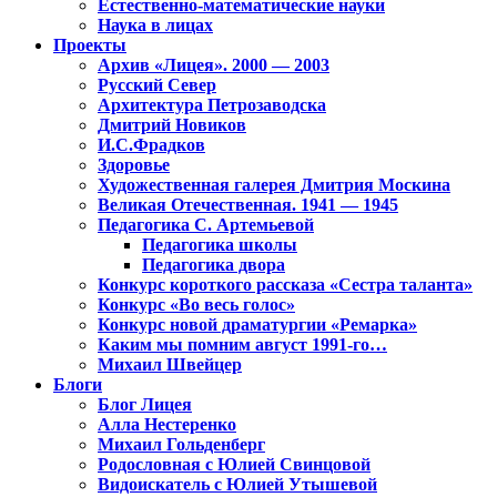
Естественно-математические науки
Наука в лицах
Проекты
Архив «Лицея». 2000 — 2003
Русский Север
Архитектура Петрозаводска
Дмитрий Новиков
И.С.Фрадков
Здоровье
Художественная галерея Дмитрия Москина
Великая Отечественная. 1941 — 1945
Педагогика С. Артемьевой
Педагогика школы
Педагогика двора
Конкурс короткого рассказа «Сестра таланта»
Конкурс «Во весь голос»
Конкурс новой драматургии «Ремарка»
Каким мы помним август 1991-го…
Михаил Швейцер
Блоги
Блог Лицея
Алла Нестеренко
Михаил Гольденберг
Родословная с Юлией Свинцовой
Видоискатель с Юлией Утышевой