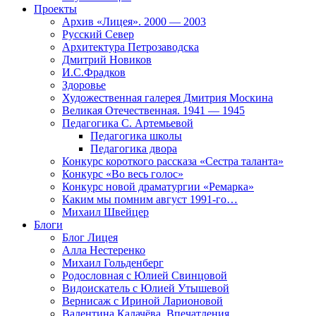
Проекты
Архив «Лицея». 2000 — 2003
Русский Север
Архитектура Петрозаводска
Дмитрий Новиков
И.С.Фрадков
Здоровье
Художественная галерея Дмитрия Москина
Великая Отечественная. 1941 — 1945
Педагогика С. Артемьевой
Педагогика школы
Педагогика двора
Конкурс короткого рассказа «Сестра таланта»
Конкурс «Во весь голос»
Конкурс новой драматургии «Ремарка»
Каким мы помним август 1991-го…
Михаил Швейцер
Блоги
Блог Лицея
Алла Нестеренко
Михаил Гольденберг
Родословная с Юлией Свинцовой
Видоискатель с Юлией Утышевой
Вернисаж с Ириной Ларионовой
Валентина Калачёва. Впечатления