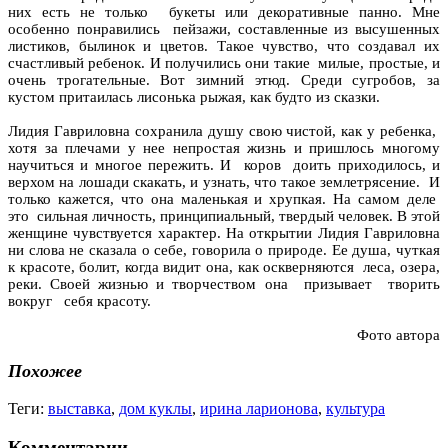
них есть не только букеты или декоративные панно. Мне
особенно понравились пейзажи, составленные из высушенных
листиков, былинок и цветов. Такое чувство, что создавал их
счастливый ребенок. И получились они такие милые, простые, и
очень трогательные. Вот зимний этюд. Среди сугробов, за
кустом притаилась лисонька рыжая, как будто из сказки.
Лидия Гавриловна сохранила душу свою чистой, как у ребенка,
хотя за плечами у нее непростая жизнь и пришлось многому
научиться и многое пережить. И коров доить приходилось, и
верхом на лошади скакать, и узнать, что такое землетрясение. И
только кажется, что она маленькая и хрупкая. На самом деле
это сильная личность, принципиальный, твердый человек. В этой
женщине чувствуется характер. На открытии Лидия Гавриловна
ни слова не сказала о себе, говорила о природе. Ее душа, чуткая
к красоте, болит, когда видит она, как оскверняются леса, озера,
реки. Своей жизнью и творчеством она призывает творить
вокруг себя красоту.
Фото автора
Похожее
Теги:
выставка
,
дом куклы
,
ирина ларионова
,
культура
Комментарии