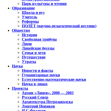
Парк культуры и чтения
Образование
Школа и вуз
Учитель
Реформы
ПОЛЁТ (научно-педагогический вестник)
Общество
История
Свободная трибуна
Люди
Лицейские беседы
Семья и дети
Путешествие
Утраты
Наука
Новости и факты
Гуманитарные науки
Естественно-математические науки
Наука в лицах
Проекты
Архив «Лицея». 2000 — 2003
Русский Север
Архитектура Петрозаводска
Дмитрий Новиков
И.С.Фрадков