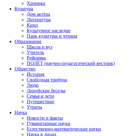
Хроника
Культура
Дом актёра
Литература
Кино
Культурное наследие
Парк культуры и чтения
Образование
Школа и вуз
Учитель
Реформы
ПОЛЁТ (научно-педагогический вестник)
Общество
История
Свободная трибуна
Люди
Лицейские беседы
Семья и дети
Путешествие
Утраты
Наука
Новости и факты
Гуманитарные науки
Естественно-математические науки
Наука в лицах