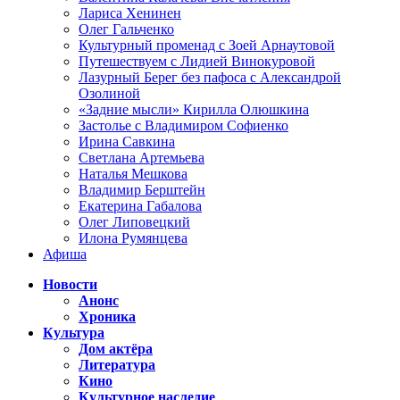
Лариса Хенинен
Олег Гальченко
Культурный променад с Зоей Арнаутовой
Путешествуем с Лидией Винокуровой
Лазурный Берег без пафоса с Александрой
Озолиной
«Задние мысли» Кирилла Олюшкина
Застолье с Владимиром Софиенко
Ирина Савкина
Светлана Артемьева
Наталья Мешкова
Владимир Берштейн
Екатерина Габалова
Олег Липовецкий
Илона Румянцева
Афиша
Новости
Анонс
Хроника
Культура
Дом актёра
Литература
Кино
Культурное наследие