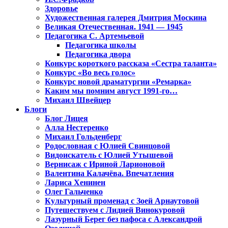
Здоровье
Художественная галерея Дмитрия Москина
Великая Отечественная. 1941 — 1945
Педагогика С. Артемьевой
Педагогика школы
Педагогика двора
Конкурс короткого рассказа «Сестра таланта»
Конкурс «Во весь голос»
Конкурс новой драматургии «Ремарка»
Каким мы помним август 1991-го…
Михаил Швейцер
Блоги
Блог Лицея
Алла Нестеренко
Михаил Гольденберг
Родословная с Юлией Свинцовой
Видоискатель с Юлией Утышевой
Вернисаж с Ириной Ларионовой
Валентина Калачёва. Впечатления
Лариса Хенинен
Олег Гальченко
Культурный променад с Зоей Арнаутовой
Путешествуем с Лидией Винокуровой
Лазурный Берег без пафоса с Александрой