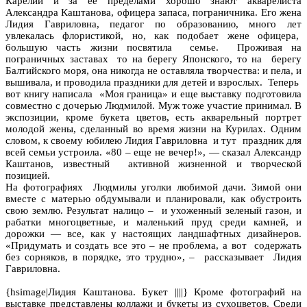
Карелии и за ее пределами хорошо знают акварелиста
Александра Каштанова, офицера запаса, пограничника. Его жена
Лидия Гавриловна, педагог по образованию, много лет
увлекалась флористикой, но, как подобает жене офицера,
большую часть жизни посвятила семье. Проживая на
пограничных заставах то на берегу Японского, то на берегу
Балтийского моря, она никогда не оставляла творчества: и пела, и
вышивала, и проводила праздники для детей и взрослых. Теперь
вот книгу написала «Моя граница» и еще выставку подготовила
совместно с дочерью Людмилой. Муж тоже участие принимал. В
экспозиции, кроме букета цветов, есть акварельный портрет
молодой жены, сделанный во время жизни на Курилах. Одним
словом, к своему юбилею Лидия Гавриловна и тут праздник для
всей семьи устроила. «80 – еще не вечер!», — сказал Александр
Каштанов, известный активной жизненной и творческой
позицией.
На фотографиях Людмилы уголки любимой дачи. Зимой они
вместе с матерью обдумывали и планировали, как обустроить
свою землю. Результат налицо – и ухоженный зеленый газон, и
рабатки многоцветные, и маленький пруд среди камней, и
дорожки — все, как у настоящих ландшафтных дизайнеров.
«Придумать и создать все это – не проблема, а вот содержать
без сорняков, в порядке, это трудно», – рассказывает Лидия
Гавриловна.
{hsimage|Лидия Каштанова. Букет ||||} Кроме фотографий на
выставке представлены коллажи и букеты из сухоцветов. Среди