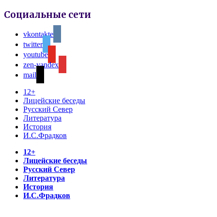
Социальные сети
vkontakte
twitter
youtube
zen-yandex
mail
12+
Лицейские беседы
Русский Север
Литература
История
И.С.Фрадков
12+
Лицейские беседы
Русский Север
Литература
История
И.С.Фрадков