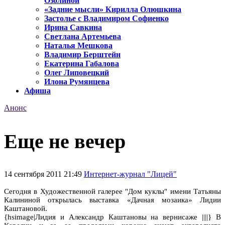
Озолиной
«Задние мысли» Кирилла Олюшкина
Застолье с Владимиром Софиенко
Ирина Савкина
Светлана Артемьева
Наталья Мешкова
Владимир Берштейн
Екатерина Габалова
Олег Липовецкий
Илона Румянцева
Афиша
Анонс
Еще не вечер
14 сентября 2011 21:49
Интернет-журнал "Лицей"
Сегодня в Художественной галерее "Дом куклы" имени Татьяны
Калининой открылась выставка «Дачная мозаика» Лидии
Каштановой.
{hsimage|Лидия и Александр Каштановы на вернисаже ||||} В