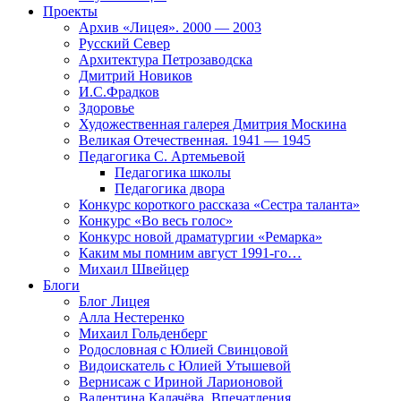
Проекты
Архив «Лицея». 2000 — 2003
Русский Север
Архитектура Петрозаводска
Дмитрий Новиков
И.С.Фрадков
Здоровье
Художественная галерея Дмитрия Москина
Великая Отечественная. 1941 — 1945
Педагогика С. Артемьевой
Педагогика школы
Педагогика двора
Конкурс короткого рассказа «Сестра таланта»
Конкурс «Во весь голос»
Конкурс новой драматургии «Ремарка»
Каким мы помним август 1991-го…
Михаил Швейцер
Блоги
Блог Лицея
Алла Нестеренко
Михаил Гольденберг
Родословная с Юлией Свинцовой
Видоискатель с Юлией Утышевой
Вернисаж с Ириной Ларионовой
Валентина Калачёва. Впечатления