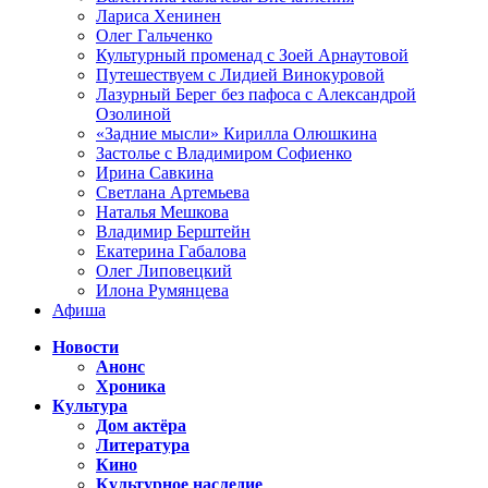
Лариса Хенинен
Олег Гальченко
Культурный променад с Зоей Арнаутовой
Путешествуем с Лидией Винокуровой
Лазурный Берег без пафоса с Александрой
Озолиной
«Задние мысли» Кирилла Олюшкина
Застолье с Владимиром Софиенко
Ирина Савкина
Светлана Артемьева
Наталья Мешкова
Владимир Берштейн
Екатерина Габалова
Олег Липовецкий
Илона Румянцева
Афиша
Новости
Анонс
Хроника
Культура
Дом актёра
Литература
Кино
Культурное наследие