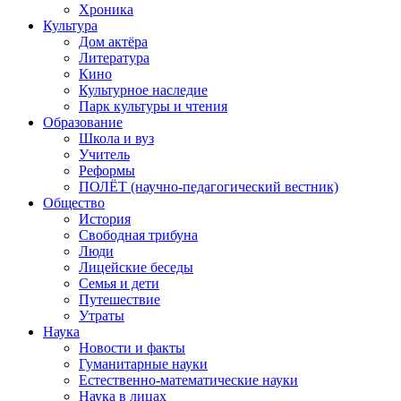
Хроника
Культура
Дом актёра
Литература
Кино
Культурное наследие
Парк культуры и чтения
Образование
Школа и вуз
Учитель
Реформы
ПОЛЁТ (научно-педагогический вестник)
Общество
История
Свободная трибуна
Люди
Лицейские беседы
Семья и дети
Путешествие
Утраты
Наука
Новости и факты
Гуманитарные науки
Естественно-математические науки
Наука в лицах