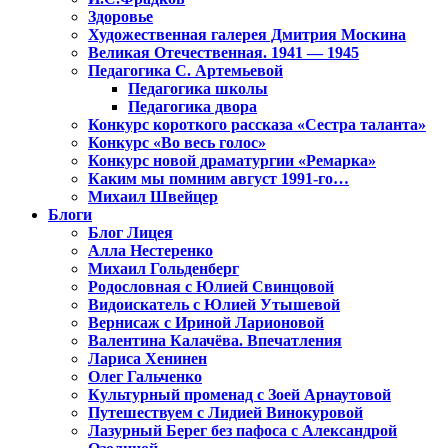
Здоровье
Художественная галерея Дмитрия Москина
Великая Отечественная. 1941 — 1945
Педагогика С. Артемьевой
Педагогика школы
Педагогика двора
Конкурс короткого рассказа «Сестра таланта»
Конкурс «Во весь голос»
Конкурс новой драматургии «Ремарка»
Каким мы помним август 1991-го…
Михаил Швейцер
Блоги
Блог Лицея
Алла Нестеренко
Михаил Гольденберг
Родословная с Юлией Свинцовой
Видоискатель с Юлией Утышевой
Вернисаж с Ириной Ларионовой
Валентина Калачёва. Впечатления
Лариса Хенинен
Олег Гальченко
Культурный променад с Зоей Арнаутовой
Путешествуем с Лидией Винокуровой
Лазурный Берег без пафоса с Александрой