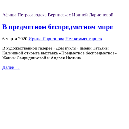
Афиша Петрозаводска
Вернисаж с Ириной Ларионовой
В предметном беспредметном мире
6 марта 2020
Ирина Ларионова
Нет комментариев
В художественной галерее «Дом куклы» имени Татьяны
Калининой открыта выставка «Предметное беспредметное»
Жанны Свиридниковой и Андрея Июдина.
Далее →