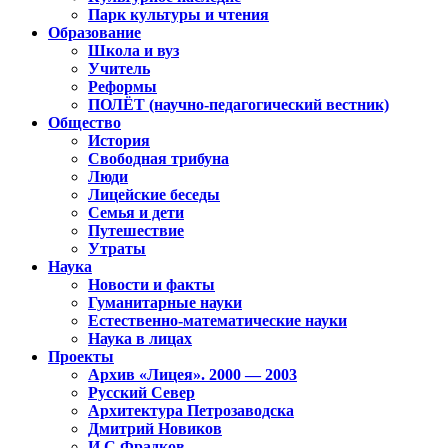
Парк культуры и чтения
Образование
Школа и вуз
Учитель
Реформы
ПОЛЁТ (научно-педагогический вестник)
Общество
История
Свободная трибуна
Люди
Лицейские беседы
Семья и дети
Путешествие
Утраты
Наука
Новости и факты
Гуманитарные науки
Естественно-математические науки
Наука в лицах
Проекты
Архив «Лицея». 2000 — 2003
Русский Север
Архитектура Петрозаводска
Дмитрий Новиков
И.С.Фрадков