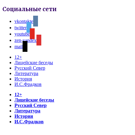
Социальные сети
vkontakte
twitter
youtube
zen-yandex
mail
12+
Лицейские беседы
Русский Север
Литература
История
И.С.Фрадков
12+
Лицейские беседы
Русский Север
Литература
История
И.С.Фрадков