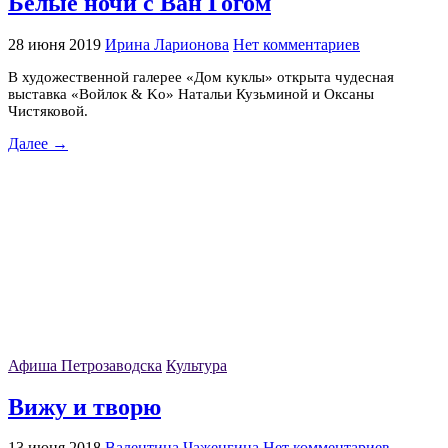
Белые ночи с Ван Гогом
28 июня 2019
Ирина Ларионова
Нет комментариев
В художественной галерее «Дом куклы» открыта чудесная
выставка «Войлок & Kо» Натальи Кузьминой и Оксаны
Чистяковой.
Далее →
Афиша Петрозаводска
Культура
Вижу и творю
13 июня 2018
Валентина Чаженгина
Нет комментариев