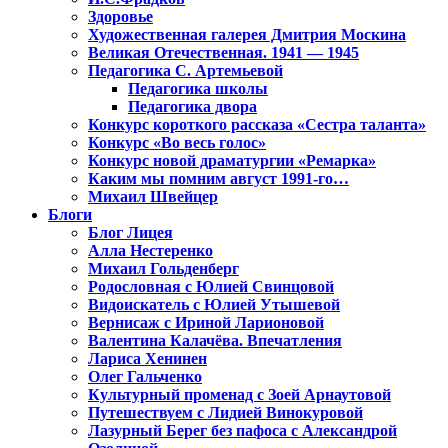
Здоровье
Художественная галерея Дмитрия Москина
Великая Отечественная. 1941 — 1945
Педагогика С. Артемьевой
Педагогика школы
Педагогика двора
Конкурс короткого рассказа «Сестра таланта»
Конкурс «Во весь голос»
Конкурс новой драматургии «Ремарка»
Каким мы помним август 1991-го…
Михаил Швейцер
Блоги
Блог Лицея
Алла Нестеренко
Михаил Гольденберг
Родословная с Юлией Свинцовой
Видоискатель с Юлией Утышевой
Вернисаж с Ириной Ларионовой
Валентина Калачёва. Впечатления
Лариса Хенинен
Олег Гальченко
Культурный променад с Зоей Арнаутовой
Путешествуем с Лидией Винокуровой
Лазурный Берег без пафоса с Александрой