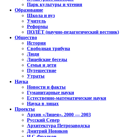
Парк культуры и чтения
Образование
Школа и вуз
Учитель
Реформы
ПОЛЁТ (научно-педагогический вестник)
Общество
История
Свободная трибуна
Люди
Лицейские беседы
Семья и дети
Путешествие
Утраты
Наука
Новости и факты
Гуманитарные науки
Естественно-математические науки
Наука в лицах
Проекты
Архив «Лицея». 2000 — 2003
Русский Север
Архитектура Петрозаводска
Дмитрий Новиков
И.С.Фрадков