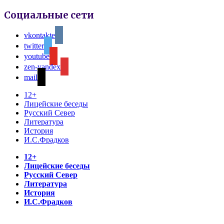
Социальные сети
vkontakte
twitter
youtube
zen-yandex
mail
12+
Лицейские беседы
Русский Север
Литература
История
И.С.Фрадков
12+
Лицейские беседы
Русский Север
Литература
История
И.С.Фрадков