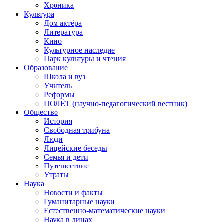
Хроника
Культура
Дом актёра
Литература
Кино
Культурное наследие
Парк культуры и чтения
Образование
Школа и вуз
Учитель
Реформы
ПОЛЁТ (научно-педагогический вестник)
Общество
История
Свободная трибуна
Люди
Лицейские беседы
Семья и дети
Путешествие
Утраты
Наука
Новости и факты
Гуманитарные науки
Естественно-математические науки
Наука в лицах