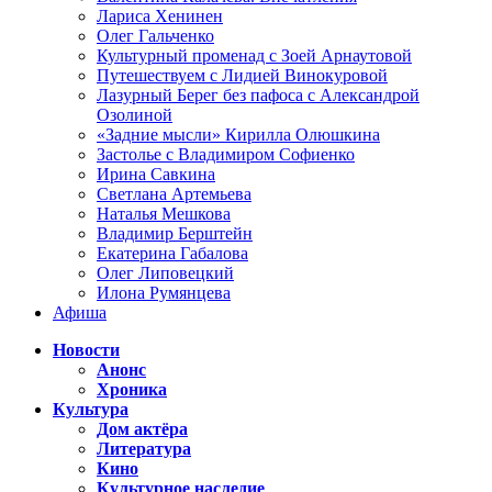
Лариса Хенинен
Олег Гальченко
Культурный променад с Зоей Арнаутовой
Путешествуем с Лидией Винокуровой
Лазурный Берег без пафоса с Александрой
Озолиной
«Задние мысли» Кирилла Олюшкина
Застолье с Владимиром Софиенко
Ирина Савкина
Светлана Артемьева
Наталья Мешкова
Владимир Берштейн
Екатерина Габалова
Олег Липовецкий
Илона Румянцева
Афиша
Новости
Анонс
Хроника
Культура
Дом актёра
Литература
Кино
Культурное наследие