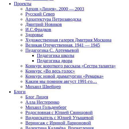
Проекты
Архив «Лицея». 2000 — 2003
Русский Север
Архитектура Петрозаводска
Дмитрий Новиков
И.С.Фрадков
Здоровье
Художественная галерея Дмитрия Москина
Великая Отечественная. 1941 — 1945
Педагогика С. Артемьевой
Педагогика школы
Педагогика двора
Конкурс короткого рассказа «Сестра таланта»
Конкурс «Во весь голос»
Конкурс новой драматургии «Ремарка»
Каким мы помним август 1991-го…
Михаил Швейцер
Блоги
Блог Лицея
Алла Нестеренко
Михаил Гольденберг
Родословная с Юлией Свинцовой
Видоискатель с Юлией Утышевой
Вернисаж с Ириной Ларионовой
Валентина Калачёва. Впечатления