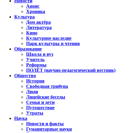
Новости
Анонс
Хроника
Культура
Дом актёра
Литература
Кино
Культурное наследие
Парк культуры и чтения
Образование
Школа и вуз
Учитель
Реформы
ПОЛЁТ (научно-педагогический вестник)
Общество
История
Свободная трибуна
Люди
Лицейские беседы
Семья и дети
Путешествие
Утраты
Наука
Новости и факты
Гуманитарные науки