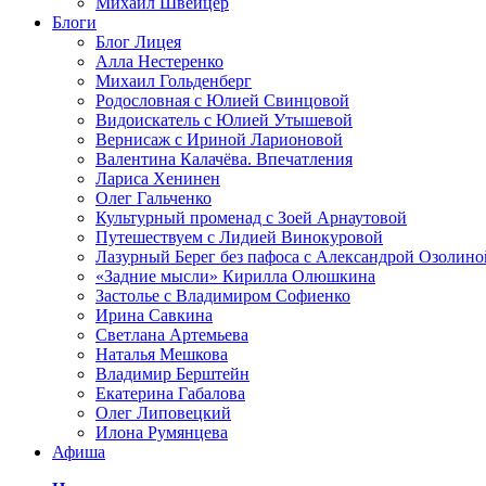
Михаил Швейцер
Блоги
Блог Лицея
Алла Нестеренко
Михаил Гольденберг
Родословная с Юлией Свинцовой
Видоискатель с Юлией Утышевой
Вернисаж с Ириной Ларионовой
Валентина Калачёва. Впечатления
Лариса Хенинен
Олег Гальченко
Культурный променад с Зоей Арнаутовой
Путешествуем с Лидией Винокуровой
Лазурный Берег без пафоса с Александрой Озолино
«Задние мысли» Кирилла Олюшкина
Застолье с Владимиром Софиенко
Ирина Савкина
Светлана Артемьева
Наталья Мешкова
Владимир Берштейн
Екатерина Габалова
Олег Липовецкий
Илона Румянцева
Афиша