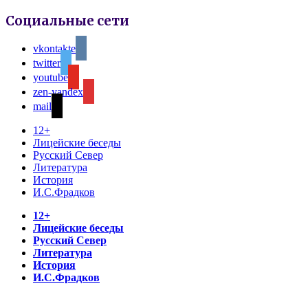
Социальные сети
vkontakte
twitter
youtube
zen-yandex
mail
12+
Лицейские беседы
Русский Север
Литература
История
И.С.Фрадков
12+
Лицейские беседы
Русский Север
Литература
История
И.С.Фрадков