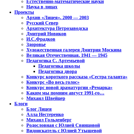
Естественно-математические науки
Наука в лицах
Проекты
Архив «Лицея». 2000 — 2003
Русский Север
Архитектура Петрозаводска
Дмитрий Новиков
И.С.Фрадков
Здоровье
Художественная галерея Дмитрия Москина
Великая Отечественная. 1941 — 1945
Педагогика С. Артемьевой
Педагогика школы
Педагогика двора
Конкурс короткого рассказа «Сестра таланта»
Конкурс «Во весь голос»
Конкурс новой драматургии «Ремарка»
Каким мы помним август 1991-го…
Михаил Швейцер
Блоги
Блог Лицея
Алла Нестеренко
Михаил Гольденберг
Родословная с Юлией Свинцовой
Видоискатель с Юлией Утышевой