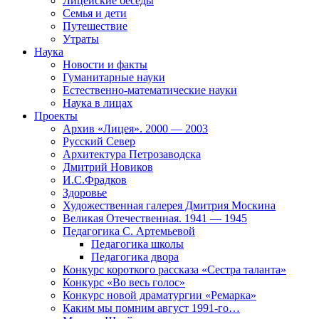
Лицейские беседы
Семья и дети
Путешествие
Утраты
Наука
Новости и факты
Гуманитарные науки
Естественно-математические науки
Наука в лицах
Проекты
Архив «Лицея». 2000 — 2003
Русский Север
Архитектура Петрозаводска
Дмитрий Новиков
И.С.Фрадков
Здоровье
Художественная галерея Дмитрия Москина
Великая Отечественная. 1941 — 1945
Педагогика С. Артемьевой
Педагогика школы
Педагогика двора
Конкурс короткого рассказа «Сестра таланта»
Конкурс «Во весь голос»
Конкурс новой драматургии «Ремарка»
Каким мы помним август 1991-го…