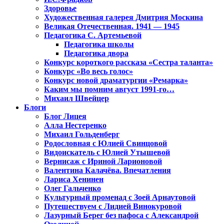
Здоровье
Художественная галерея Дмитрия Москина
Великая Отечественная. 1941 — 1945
Педагогика С. Артемьевой
Педагогика школы
Педагогика двора
Конкурс короткого рассказа «Сестра таланта»
Конкурс «Во весь голос»
Конкурс новой драматургии «Ремарка»
Каким мы помним август 1991-го…
Михаил Швейцер
Блоги
Блог Лицея
Алла Нестеренко
Михаил Гольденберг
Родословная с Юлией Свинцовой
Видоискатель с Юлией Утышевой
Вернисаж с Ириной Ларионовой
Валентина Калачёва. Впечатления
Лариса Хенинен
Олег Гальченко
Культурный променад с Зоей Арнаутовой
Путешествуем с Лидией Винокуровой
Лазурный Берег без пафоса с Александрой