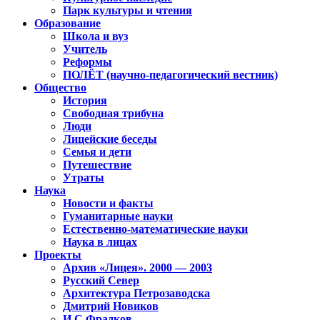
Парк культуры и чтения
Образование
Школа и вуз
Учитель
Реформы
ПОЛЁТ (научно-педагогический вестник)
Общество
История
Свободная трибуна
Люди
Лицейские беседы
Семья и дети
Путешествие
Утраты
Наука
Новости и факты
Гуманитарные науки
Естественно-математические науки
Наука в лицах
Проекты
Архив «Лицея». 2000 — 2003
Русский Север
Архитектура Петрозаводска
Дмитрий Новиков
И.С.Фрадков