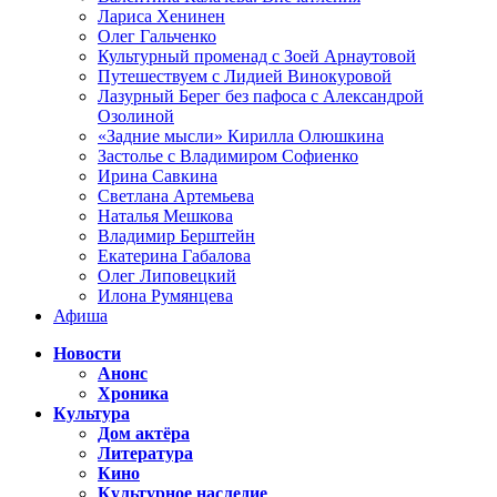
Лариса Хенинен
Олег Гальченко
Культурный променад с Зоей Арнаутовой
Путешествуем с Лидией Винокуровой
Лазурный Берег без пафоса с Александрой
Озолиной
«Задние мысли» Кирилла Олюшкина
Застолье с Владимиром Софиенко
Ирина Савкина
Светлана Артемьева
Наталья Мешкова
Владимир Берштейн
Екатерина Габалова
Олег Липовецкий
Илона Румянцева
Афиша
Новости
Анонс
Хроника
Культура
Дом актёра
Литература
Кино
Культурное наследие