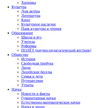
Хроника
Культура
Дом актёра
Литература
Кино
Культурное наследие
Парк культуры и чтения
Образование
Школа и вуз
Учитель
Реформы
ПОЛЁТ (научно-педагогический вестник)
Общество
История
Свободная трибуна
Люди
Лицейские беседы
Семья и дети
Путешествие
Утраты
Наука
Новости и факты
Гуманитарные науки
Естественно-математические науки
Наука в лицах