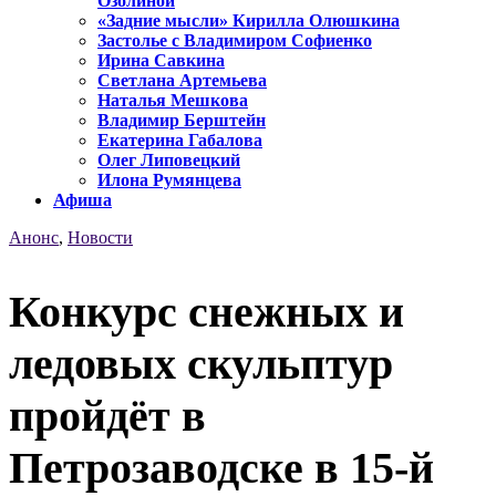
Озолиной
«Задние мысли» Кирилла Олюшкина
Застолье с Владимиром Софиенко
Ирина Савкина
Светлана Артемьева
Наталья Мешкова
Владимир Берштейн
Екатерина Габалова
Олег Липовецкий
Илона Румянцева
Афиша
Анонс
,
Новости
Конкурс снежных и
ледовых скульптур
пройдёт в
Петрозаводске в 15-й