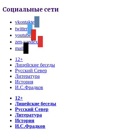
Социальные сети
vkontakte
twitter
youtube
zen-yandex
mail
12+
Лицейские беседы
Русский Север
Литература
История
И.С.Фрадков
12+
Лицейские беседы
Русский Север
Литература
История
И.С.Фрадков