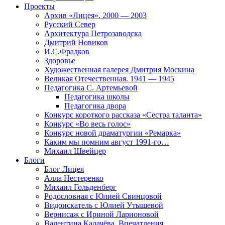
Проекты
Архив «Лицея». 2000 — 2003
Русский Север
Архитектура Петрозаводска
Дмитрий Новиков
И.С.Фрадков
Здоровье
Художественная галерея Дмитрия Москина
Великая Отечественная. 1941 — 1945
Педагогика С. Артемьевой
Педагогика школы
Педагогика двора
Конкурс короткого рассказа «Сестра таланта»
Конкурс «Во весь голос»
Конкурс новой драматургии «Ремарка»
Каким мы помним август 1991-го…
Михаил Швейцер
Блоги
Блог Лицея
Алла Нестеренко
Михаил Гольденберг
Родословная с Юлией Свинцовой
Видоискатель с Юлией Утышевой
Вернисаж с Ириной Ларионовой
Валентина Калачёва. Впечатления