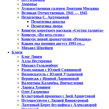
Здоровье
Художественная галерея Дмитрия Москина
Великая Отечественная. 1941 — 1945
Педагогика С. Артемьевой
Педагогика школы
Педагогика двора
Конкурс короткого рассказа «Сестра таланта»
Конкурс «Во весь голос»
Конкурс новой драматургии «Ремарка»
Каким мы помним август 1991-го…
Михаил Швейцер
Блоги
Блог Лицея
Алла Нестеренко
Михаил Гольденберг
Родословная с Юлией Свинцовой
Видоискатель с Юлией Утышевой
Вернисаж с Ириной Ларионовой
Валентина Калачёва. Впечатления
Лариса Хенинен
Олег Гальченко
Культурный променад с Зоей Арнаутовой
Путешествуем с Лидией Винокуровой
Лазурный Берег без пафоса с Александрой