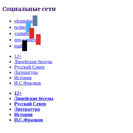
Социальные сети
vkontakte
twitter
youtube
zen-yandex
mail
12+
Лицейские беседы
Русский Север
Литература
История
И.С.Фрадков
12+
Лицейские беседы
Русский Север
Литература
История
И.С.Фрадков