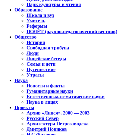
Парк культуры и чтения
Образование
Школа и вуз
Учитель
Реформы
ПОЛЁТ (научно-педагогический вестник)
Общество
История
Свободная трибуна
Люди
Лицейские беседы
Семья и дети
Путешествие
Утраты
Наука
Новости и факты
Гуманитарные науки
Естественно-математические науки
Наука в лицах
Проекты
Архив «Лицея». 2000 — 2003
Русский Север
Архитектура Петрозаводска
Дмитрий Новиков
И.С.Фрадков