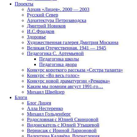
Проекты
Архив «Лицея». 2000 — 2003
Русский Север
Архитектура Петрозаводска
Дмитрий Новиков
И.С.Фрадков
Здоровье
Художественная галерея Дмитрия Москина
Великая Отечественная. 1941 — 1945
Педагогика С. Артемьевой
Педагогика школы
Педагогика двора
Конкурс короткого рассказа «Сестра таланта»
Конкурс «Во весь голос»
Конкурс новой драматургии «Ремарка»
Каким мы помним август 1991-го…
Михаил Швейцер
Блоги
Блог Лицея
Алла Нестеренко
Михаил Гольденберг
Родословная с Юлией Свинцовой
Видоискатель с Юлией Утышевой
Вернисаж с Ириной Ларионовой
Валентина Калачёва. Впечатления