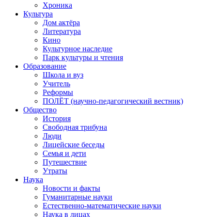
Хроника
Культура
Дом актёра
Литература
Кино
Культурное наследие
Парк культуры и чтения
Образование
Школа и вуз
Учитель
Реформы
ПОЛЁТ (научно-педагогический вестник)
Общество
История
Свободная трибуна
Люди
Лицейские беседы
Семья и дети
Путешествие
Утраты
Наука
Новости и факты
Гуманитарные науки
Естественно-математические науки
Наука в лицах