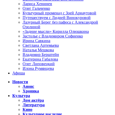
Лариса Хенинен
Олег Гальченко
Культурный променад с Зоей Арнаутовой
Путешествуем с Лидией Винокуровой
Лазурный Берег без пафоса с Александрой
Озолиной
«Задние мысли» Кирилла Олюшкина
Застолье с Владимиром Софиенко
Ирина Савкина
Светлана Артемьева
Наталья Мешкова
Владимир Берштейн
Екатерина Габалова
Олег Липовецкий
Илона Румянцева
Афиша
Новости
Анонс
Хроника
Культура
Дом актёра
Литература
Кино
Культурное наследие