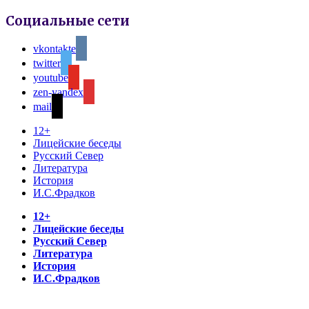
Социальные сети
vkontakte
twitter
youtube
zen-yandex
mail
12+
Лицейские беседы
Русский Север
Литература
История
И.С.Фрадков
12+
Лицейские беседы
Русский Север
Литература
История
И.С.Фрадков