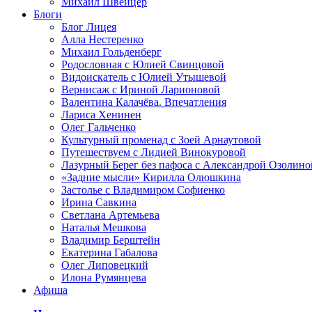
Михаил Швейцер
Блоги
Блог Лицея
Алла Нестеренко
Михаил Гольденберг
Родословная с Юлией Свинцовой
Видоискатель с Юлией Утышевой
Вернисаж с Ириной Ларионовой
Валентина Калачёва. Впечатления
Лариса Хенинен
Олег Гальченко
Культурный променад с Зоей Арнаутовой
Путешествуем с Лидией Винокуровой
Лазурный Берег без пафоса с Александрой Озолино
«Задние мысли» Кирилла Олюшкина
Застолье с Владимиром Софиенко
Ирина Савкина
Светлана Артемьева
Наталья Мешкова
Владимир Берштейн
Екатерина Габалова
Олег Липовецкий
Илона Румянцева
Афиша