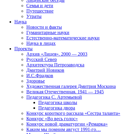
Лицейские беседы
Семья и дети
Путешествие
Утраты
Наука
Новости и факты
Гуманитарные науки
Естественно-математические науки
Наука в лицах
Проекты
Архив «Лицея». 2000 — 2003
Русский Север
Архитектура Петрозаводска
Дмитрий Новиков
И.С.Фрадков
Здоровье
Художественная галерея Дмитрия Москина
Великая Отечественная. 1941 — 1945
Педагогика С. Артемьевой
Педагогика школы
Педагогика двора
Конкурс короткого рассказа «Сестра таланта»
Конкурс «Во весь голос»
Конкурс новой драматургии «Ремарка»
Каким мы помним август 1991-го…