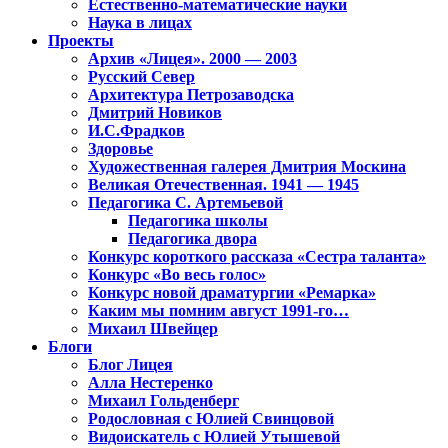
Естественно-математические науки
Наука в лицах
Проекты
Архив «Лицея». 2000 — 2003
Русский Север
Архитектура Петрозаводска
Дмитрий Новиков
И.С.Фрадков
Здоровье
Художественная галерея Дмитрия Москина
Великая Отечественная. 1941 — 1945
Педагогика С. Артемьевой
Педагогика школы
Педагогика двора
Конкурс короткого рассказа «Сестра таланта»
Конкурс «Во весь голос»
Конкурс новой драматургии «Ремарка»
Каким мы помним август 1991-го…
Михаил Швейцер
Блоги
Блог Лицея
Алла Нестеренко
Михаил Гольденберг
Родословная с Юлией Свинцовой
Видоискатель с Юлией Утышевой