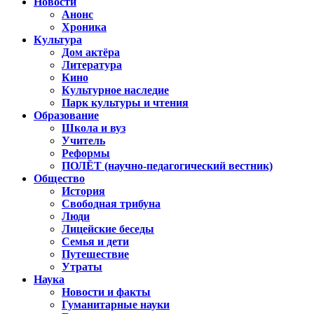
Новости
Анонс
Хроника
Культура
Дом актёра
Литература
Кино
Культурное наследие
Парк культуры и чтения
Образование
Школа и вуз
Учитель
Реформы
ПОЛЁТ (научно-педагогический вестник)
Общество
История
Свободная трибуна
Люди
Лицейские беседы
Семья и дети
Путешествие
Утраты
Наука
Новости и факты
Гуманитарные науки