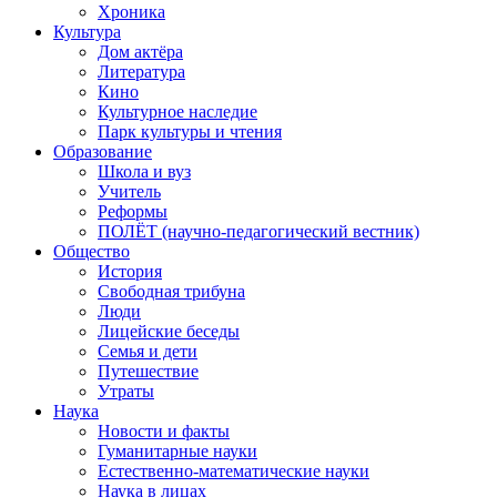
Хроника
Культура
Дом актёра
Литература
Кино
Культурное наследие
Парк культуры и чтения
Образование
Школа и вуз
Учитель
Реформы
ПОЛЁТ (научно-педагогический вестник)
Общество
История
Свободная трибуна
Люди
Лицейские беседы
Семья и дети
Путешествие
Утраты
Наука
Новости и факты
Гуманитарные науки
Естественно-математические науки
Наука в лицах