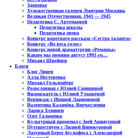
Здоровье
Художественная галерея Дмитрия Москина
Великая Отечественная. 1941 — 1945
Педагогика С. Артемьевой
Педагогика школы
Педагогика двора
Конкурс короткого рассказа «Сестра таланта»
Конкурс «Во весь голос»
Конкурс новой драматургии «Ремарка»
Каким мы помним август 1991-го…
Михаил Швейцер
Блоги
Блог Лицея
Алла Нестеренко
Михаил Гольденберг
Родословная с Юлией Свинцовой
Видоискатель с Юлией Утышевой
Вернисаж с Ириной Ларионовой
Валентина Калачёва. Впечатления
Лариса Хенинен
Олег Гальченко
Культурный променад с Зоей Арнаутовой
Путешествуем с Лидией Винокуровой
Лазурный Берег без пафоса с Александрой