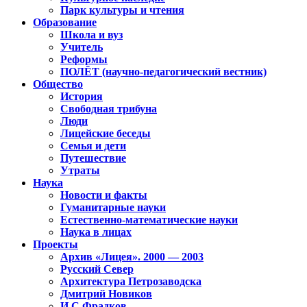
Парк культуры и чтения
Образование
Школа и вуз
Учитель
Реформы
ПОЛЁТ (научно-педагогический вестник)
Общество
История
Свободная трибуна
Люди
Лицейские беседы
Семья и дети
Путешествие
Утраты
Наука
Новости и факты
Гуманитарные науки
Естественно-математические науки
Наука в лицах
Проекты
Архив «Лицея». 2000 — 2003
Русский Север
Архитектура Петрозаводска
Дмитрий Новиков
И.С.Фрадков