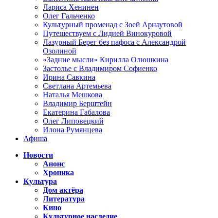
Лариса Хенинен
Олег Гальченко
Культурный променад с Зоей Арнаутовой
Путешествуем с Лидией Винокуровой
Лазурный Берег без пафоса с Александрой
Озолиной
«Задние мысли» Кирилла Олюшкина
Застолье с Владимиром Софиенко
Ирина Савкина
Светлана Артемьева
Наталья Мешкова
Владимир Берштейн
Екатерина Габалова
Олег Липовецкий
Илона Румянцева
Афиша
Новости
Анонс
Хроника
Культура
Дом актёра
Литература
Кино
Культурное наследие