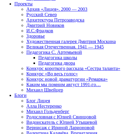
Проекты
Архив «Лицея». 2000 — 2003
Русский Север
Архитектура Петрозаводска
Дмитрий Новиков
И.С.Фрадков
Здоровье
Художественная галерея Дмитрия Москина
Великая Отечественная. 1941 — 1945
Педагогика С. Артемьевой
Педагогика школы
Педагогика двора
Конкурс короткого рассказа «Сестра таланта»
Конкурс «Во весь голос»
Конкурс новой драматургии «Ремарка»
Каким мы помним август 1991-го…
Михаил Швейцер
Блоги
Блог Лицея
Алла Нестеренко
Михаил Гольденберг
Родословная с Юлией Свинцовой
Видоискатель с Юлией Утышевой
Вернисаж с Ириной Ларионовой
Валентина Калачёва. Впечатления