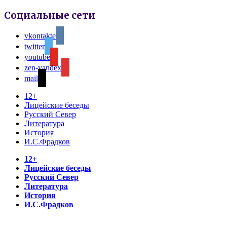
Социальные сети
vkontakte
twitter
youtube
zen-yandex
mail
12+
Лицейские беседы
Русский Север
Литература
История
И.С.Фрадков
12+
Лицейские беседы
Русский Север
Литература
История
И.С.Фрадков