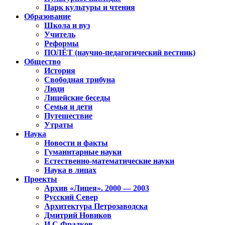
Парк культуры и чтения
Образование
Школа и вуз
Учитель
Реформы
ПОЛЁТ (научно-педагогический вестник)
Общество
История
Свободная трибуна
Люди
Лицейские беседы
Семья и дети
Путешествие
Утраты
Наука
Новости и факты
Гуманитарные науки
Естественно-математические науки
Наука в лицах
Проекты
Архив «Лицея». 2000 — 2003
Русский Север
Архитектура Петрозаводска
Дмитрий Новиков
И.С.Фрадков