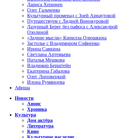
Лариса Хенинен
Олег Гальченко
Культурный променад с Зоей Арнаутовой
Путешествуем с Лидией Винокуровой
Лазурный Берег без пафоса с Александрой
Озолиной
«Задние мысли» Кирилла Олюшкина
Застолье с Владимиром Софиенко
Ирина Савкина
Светлана Артемьева
Наталья Мешкова
Владимир Берштейн
Екатерина Габалова
Олег Липовецкий
Илона Румянцева
Афиша
Новости
Анонс
Хроника
Культура
Дом актёра
Литература
Кино
Культурное наследие