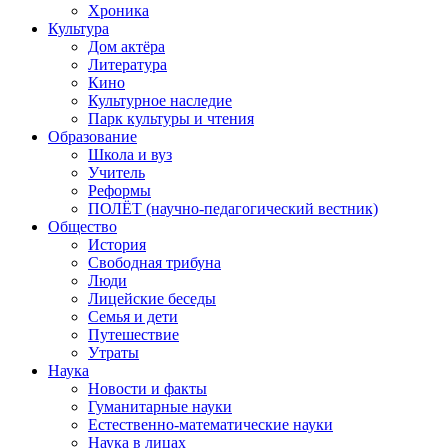
Хроника
Культура
Дом актёра
Литература
Кино
Культурное наследие
Парк культуры и чтения
Образование
Школа и вуз
Учитель
Реформы
ПОЛЁТ (научно-педагогический вестник)
Общество
История
Свободная трибуна
Люди
Лицейские беседы
Семья и дети
Путешествие
Утраты
Наука
Новости и факты
Гуманитарные науки
Естественно-математические науки
Наука в лицах