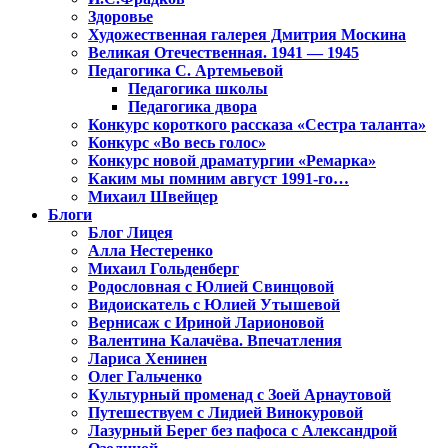
Здоровье
Художественная галерея Дмитрия Москина
Великая Отечественная. 1941 — 1945
Педагогика С. Артемьевой
Педагогика школы
Педагогика двора
Конкурс короткого рассказа «Сестра таланта»
Конкурс «Во весь голос»
Конкурс новой драматургии «Ремарка»
Каким мы помним август 1991-го…
Михаил Швейцер
Блоги
Блог Лицея
Алла Нестеренко
Михаил Гольденберг
Родословная с Юлией Свинцовой
Видоискатель с Юлией Утышевой
Вернисаж с Ириной Ларионовой
Валентина Калачёва. Впечатления
Лариса Хенинен
Олег Гальченко
Культурный променад с Зоей Арнаутовой
Путешествуем с Лидией Винокуровой
Лазурный Берег без пафоса с Александрой