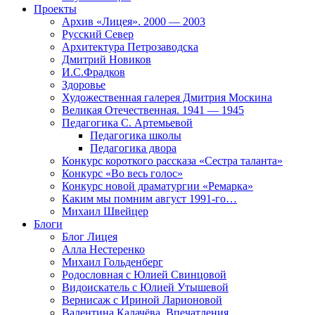
Проекты
Архив «Лицея». 2000 — 2003
Русский Север
Архитектура Петрозаводска
Дмитрий Новиков
И.С.Фрадков
Здоровье
Художественная галерея Дмитрия Москина
Великая Отечественная. 1941 — 1945
Педагогика С. Артемьевой
Педагогика школы
Педагогика двора
Конкурс короткого рассказа «Сестра таланта»
Конкурс «Во весь голос»
Конкурс новой драматургии «Ремарка»
Каким мы помним август 1991-го…
Михаил Швейцер
Блоги
Блог Лицея
Алла Нестеренко
Михаил Гольденберг
Родословная с Юлией Свинцовой
Видоискатель с Юлией Утышевой
Вернисаж с Ириной Ларионовой
Валентина Калачёва. Впечатления