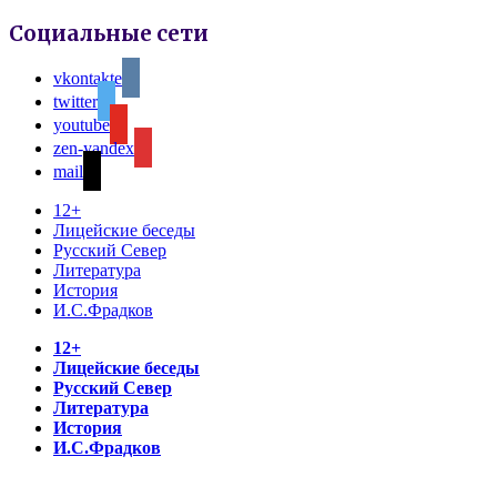
Социальные сети
vkontakte
twitter
youtube
zen-yandex
mail
12+
Лицейские беседы
Русский Север
Литература
История
И.С.Фрадков
12+
Лицейские беседы
Русский Север
Литература
История
И.С.Фрадков