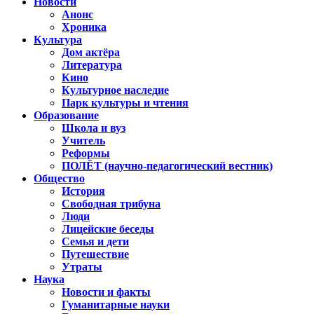
Новости
Анонс
Хроника
Культура
Дом актёра
Литература
Кино
Культурное наследие
Парк культуры и чтения
Образование
Школа и вуз
Учитель
Реформы
ПОЛЁТ (научно-педагогический вестник)
Общество
История
Свободная трибуна
Люди
Лицейские беседы
Семья и дети
Путешествие
Утраты
Наука
Новости и факты
Гуманитарные науки