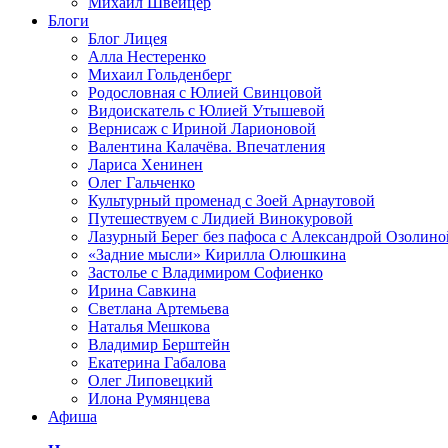
Михаил Швейцер
Блоги
Блог Лицея
Алла Нестеренко
Михаил Гольденберг
Родословная с Юлией Свинцовой
Видоискатель с Юлией Утышевой
Вернисаж с Ириной Ларионовой
Валентина Калачёва. Впечатления
Лариса Хенинен
Олег Гальченко
Культурный променад с Зоей Арнаутовой
Путешествуем с Лидией Винокуровой
Лазурный Берег без пафоса с Александрой Озолино
«Задние мысли» Кирилла Олюшкина
Застолье с Владимиром Софиенко
Ирина Савкина
Светлана Артемьева
Наталья Мешкова
Владимир Берштейн
Екатерина Габалова
Олег Липовецкий
Илона Румянцева
Афиша