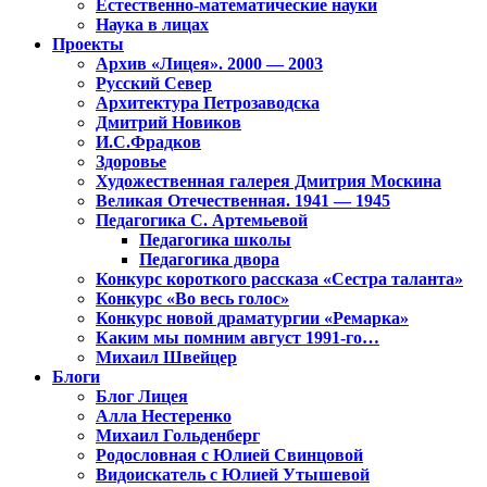
Естественно-математические науки
Наука в лицах
Проекты
Архив «Лицея». 2000 — 2003
Русский Север
Архитектура Петрозаводска
Дмитрий Новиков
И.С.Фрадков
Здоровье
Художественная галерея Дмитрия Москина
Великая Отечественная. 1941 — 1945
Педагогика С. Артемьевой
Педагогика школы
Педагогика двора
Конкурс короткого рассказа «Сестра таланта»
Конкурс «Во весь голос»
Конкурс новой драматургии «Ремарка»
Каким мы помним август 1991-го…
Михаил Швейцер
Блоги
Блог Лицея
Алла Нестеренко
Михаил Гольденберг
Родословная с Юлией Свинцовой
Видоискатель с Юлией Утышевой