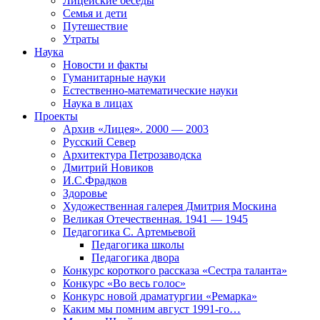
Лицейские беседы
Семья и дети
Путешествие
Утраты
Наука
Новости и факты
Гуманитарные науки
Естественно-математические науки
Наука в лицах
Проекты
Архив «Лицея». 2000 — 2003
Русский Север
Архитектура Петрозаводска
Дмитрий Новиков
И.С.Фрадков
Здоровье
Художественная галерея Дмитрия Москина
Великая Отечественная. 1941 — 1945
Педагогика С. Артемьевой
Педагогика школы
Педагогика двора
Конкурс короткого рассказа «Сестра таланта»
Конкурс «Во весь голос»
Конкурс новой драматургии «Ремарка»
Каким мы помним август 1991-го…