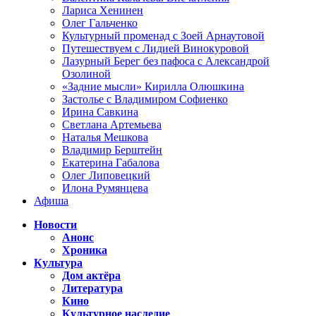
Лариса Хенинен
Олег Гальченко
Культурный променад с Зоей Арнаутовой
Путешествуем с Лидией Винокуровой
Лазурный Берег без пафоса с Александрой
Озолиной
«Задние мысли» Кирилла Олюшкина
Застолье с Владимиром Софиенко
Ирина Савкина
Светлана Артемьева
Наталья Мешкова
Владимир Берштейн
Екатерина Габалова
Олег Липовецкий
Илона Румянцева
Афиша
Новости
Анонс
Хроника
Культура
Дом актёра
Литература
Кино
Культурное наследие