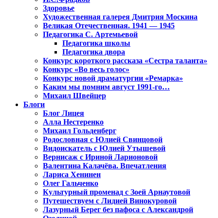
Здоровье
Художественная галерея Дмитрия Москина
Великая Отечественная. 1941 — 1945
Педагогика С. Артемьевой
Педагогика школы
Педагогика двора
Конкурс короткого рассказа «Сестра таланта»
Конкурс «Во весь голос»
Конкурс новой драматургии «Ремарка»
Каким мы помним август 1991-го…
Михаил Швейцер
Блоги
Блог Лицея
Алла Нестеренко
Михаил Гольденберг
Родословная с Юлией Свинцовой
Видоискатель с Юлией Утышевой
Вернисаж с Ириной Ларионовой
Валентина Калачёва. Впечатления
Лариса Хенинен
Олег Гальченко
Культурный променад с Зоей Арнаутовой
Путешествуем с Лидией Винокуровой
Лазурный Берег без пафоса с Александрой