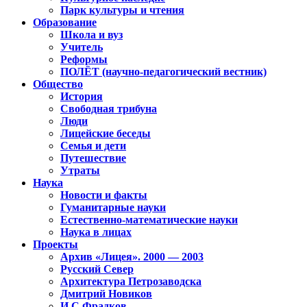
Парк культуры и чтения
Образование
Школа и вуз
Учитель
Реформы
ПОЛЁТ (научно-педагогический вестник)
Общество
История
Свободная трибуна
Люди
Лицейские беседы
Семья и дети
Путешествие
Утраты
Наука
Новости и факты
Гуманитарные науки
Естественно-математические науки
Наука в лицах
Проекты
Архив «Лицея». 2000 — 2003
Русский Север
Архитектура Петрозаводска
Дмитрий Новиков
И.С.Фрадков