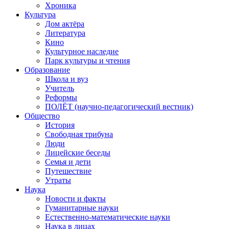
Хроника
Культура
Дом актёра
Литература
Кино
Культурное наследие
Парк культуры и чтения
Образование
Школа и вуз
Учитель
Реформы
ПОЛЁТ (научно-педагогический вестник)
Общество
История
Свободная трибуна
Люди
Лицейские беседы
Семья и дети
Путешествие
Утраты
Наука
Новости и факты
Гуманитарные науки
Естественно-математические науки
Наука в лицах