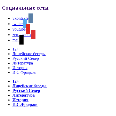
Социальные сети
vkontakte
twitter
youtube
zen-yandex
mail
12+
Лицейские беседы
Русский Север
Литература
История
И.С.Фрадков
12+
Лицейские беседы
Русский Север
Литература
История
И.С.Фрадков