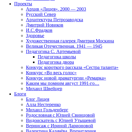
Проекты
Архив «Лицея». 2000 — 2003
Русский Север
Архитектура Петрозаводска
Дмитрий Новиков
И.С.Фрадков
Здоровье
Художественная галерея Дмитрия Москина
Великая Отечественная. 1941 — 1945
Педагогика С. Артемьевой
Педагогика школы
Педагогика двора
Конкурс короткого рассказа «Сестра таланта»
Конкурс «Во весь голос»
Конкурс новой драматургии «Ремарка»
Каким мы помним август 1991-го…
Михаил Швейцер
Блоги
Блог Лицея
Алла Нестеренко
Михаил Гольденберг
Родословная с Юлией Свинцовой
Видоискатель с Юлией Утышевой
Вернисаж с Ириной Ларионовой
Валентина Калачёва. Впечатления