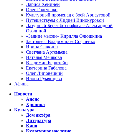
Лариса Хенинен
Олег Гальченко
Культурный променад с Зоей Арнаутовой
Путешествуем с Лидией Винокуровой
Лазурный Берег без пафоса с Александрой
Озолиной
«Задние мысли» Кирилла Олюшкина
Застолье с Владимиром Софиенко
Ирина Савкина
Светлана Артемьева
Наталья Мешкова
Владимир Берштейн
Екатерина Габалова
Олег Липовецкий
Илона Румянцева
Афиша
Новости
Анонс
Хроника
Культура
Дом актёра
Литература
Кино
Культурное наследие