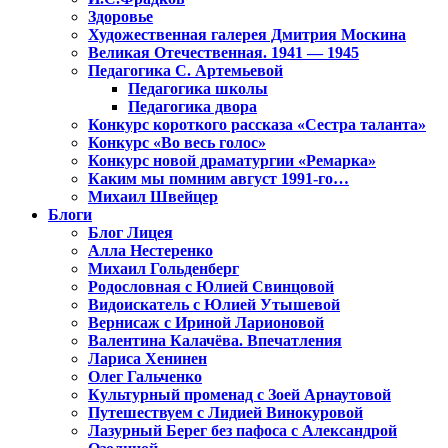
Здоровье
Художественная галерея Дмитрия Москина
Великая Отечественная. 1941 — 1945
Педагогика С. Артемьевой
Педагогика школы
Педагогика двора
Конкурс короткого рассказа «Сестра таланта»
Конкурс «Во весь голос»
Конкурс новой драматургии «Ремарка»
Каким мы помним август 1991-го…
Михаил Швейцер
Блоги
Блог Лицея
Алла Нестеренко
Михаил Гольденберг
Родословная с Юлией Свинцовой
Видоискатель с Юлией Утышевой
Вернисаж с Ириной Ларионовой
Валентина Калачёва. Впечатления
Лариса Хенинен
Олег Гальченко
Культурный променад с Зоей Арнаутовой
Путешествуем с Лидией Винокуровой
Лазурный Берег без пафоса с Александрой