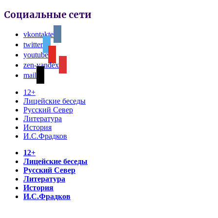
Социальные сети
vkontakte
twitter
youtube
zen-yandex
mail
12+
Лицейские беседы
Русский Север
Литература
История
И.С.Фрадков
12+
Лицейские беседы
Русский Север
Литература
История
И.С.Фрадков