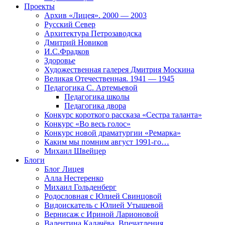
Проекты
Архив «Лицея». 2000 — 2003
Русский Север
Архитектура Петрозаводска
Дмитрий Новиков
И.С.Фрадков
Здоровье
Художественная галерея Дмитрия Москина
Великая Отечественная. 1941 — 1945
Педагогика С. Артемьевой
Педагогика школы
Педагогика двора
Конкурс короткого рассказа «Сестра таланта»
Конкурс «Во весь голос»
Конкурс новой драматургии «Ремарка»
Каким мы помним август 1991-го…
Михаил Швейцер
Блоги
Блог Лицея
Алла Нестеренко
Михаил Гольденберг
Родословная с Юлией Свинцовой
Видоискатель с Юлией Утышевой
Вернисаж с Ириной Ларионовой
Валентина Калачёва. Впечатления