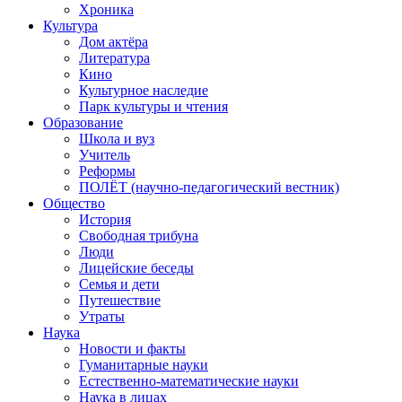
Хроника
Культура
Дом актёра
Литература
Кино
Культурное наследие
Парк культуры и чтения
Образование
Школа и вуз
Учитель
Реформы
ПОЛЁТ (научно-педагогический вестник)
Общество
История
Свободная трибуна
Люди
Лицейские беседы
Семья и дети
Путешествие
Утраты
Наука
Новости и факты
Гуманитарные науки
Естественно-математические науки
Наука в лицах