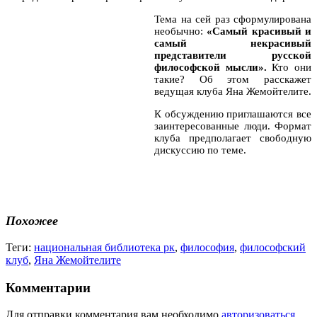
Тема на сей раз сформулирована
необычно:
«Самый красивый и
самый некрасивый
представители русской
философской мысли».
Кто они
такие? Об этом расскажет
ведущая клуба Яна Жемойтелите.
К обсуждению приглашаются все
заинтересованные люди. Формат
клуба предполагает свободную
дискуссию по теме.
Похожее
Теги:
национальная библиотека рк
,
философия
,
философский
клуб
,
Яна Жемойтелите
Комментарии
Для отправки комментария вам необходимо
авторизоваться
.