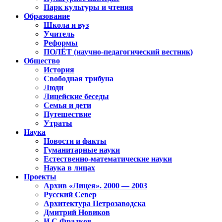
Парк культуры и чтения
Образование
Школа и вуз
Учитель
Реформы
ПОЛЁТ (научно-педагогический вестник)
Общество
История
Свободная трибуна
Люди
Лицейские беседы
Семья и дети
Путешествие
Утраты
Наука
Новости и факты
Гуманитарные науки
Естественно-математические науки
Наука в лицах
Проекты
Архив «Лицея». 2000 — 2003
Русский Север
Архитектура Петрозаводска
Дмитрий Новиков
И.С.Фрадков