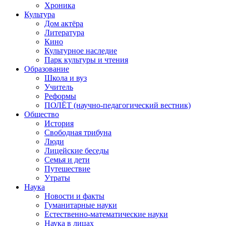
Хроника
Культура
Дом актёра
Литература
Кино
Культурное наследие
Парк культуры и чтения
Образование
Школа и вуз
Учитель
Реформы
ПОЛЁТ (научно-педагогический вестник)
Общество
История
Свободная трибуна
Люди
Лицейские беседы
Семья и дети
Путешествие
Утраты
Наука
Новости и факты
Гуманитарные науки
Естественно-математические науки
Наука в лицах