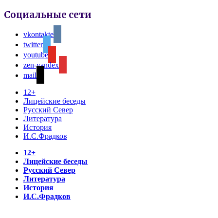
Социальные сети
vkontakte
twitter
youtube
zen-yandex
mail
12+
Лицейские беседы
Русский Север
Литература
История
И.С.Фрадков
12+
Лицейские беседы
Русский Север
Литература
История
И.С.Фрадков