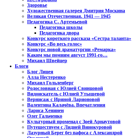
Здоровье
Художественная галерея Дмитрия Москина
Великая Отечественная. 1941 — 1945
Педагогика С. Артемьевой
Педагогика школы
Педагогика двора
Конкурс короткого рассказа «Сестра таланта»
Конкурс «Во весь голос»
Конкурс новой драматургии «Ремарка»
Каким мы помним август 1991-го…
Михаил Швейцер
Блоги
Блог Лицея
Алла Нестеренко
Михаил Гольденберг
Родословная с Юлией Свинцовой
Видоискатель с Юлией Утышевой
Вернисаж с Ириной Ларионовой
Валентина Калачёва. Впечатления
Лариса Хенинен
Олег Гальченко
Культурный променад с Зоей Арнаутовой
Путешествуем с Лидией Винокуровой
Лазурный Берег без пафоса с Александрой