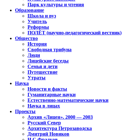
Парк культуры и чтения
Образование
Школа и вуз
Учитель
Реформы
ПОЛЁТ (научно-педагогический вестник)
Общество
История
Свободная трибуна
Люди
Лицейские беседы
Семья и дети
Путешествие
Утраты
Наука
Новости и факты
Гуманитарные науки
Естественно-математические науки
Наука в лицах
Проекты
Архив «Лицея». 2000 — 2003
Русский Север
Архитектура Петрозаводска
Дмитрий Новиков
И.С.Фрадков