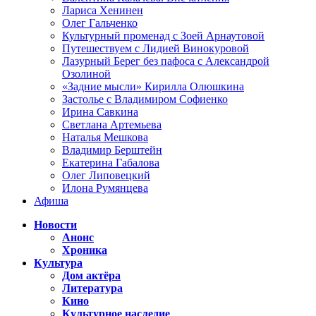
Лариса Хенинен
Олег Гальченко
Культурный променад с Зоей Арнаутовой
Путешествуем с Лидией Винокуровой
Лазурный Берег без пафоса с Александрой
Озолиной
«Задние мысли» Кирилла Олюшкина
Застолье с Владимиром Софиенко
Ирина Савкина
Светлана Артемьева
Наталья Мешкова
Владимир Берштейн
Екатерина Габалова
Олег Липовецкий
Илона Румянцева
Афиша
Новости
Анонс
Хроника
Культура
Дом актёра
Литература
Кино
Культурное наследие