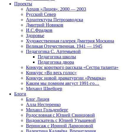
Проекты
Архив «Лицея». 2000 — 2003
Русский Север
Архитектура Петрозаводска
Дмитрий Новиков
И.С.Фрадков
Здоровье
Художественная галерея Дмитрия Москина
Великая Отечественная. 1941 — 1945
Педагогика С. Артемьевой
Педагогика школы
Педагогика двора
Конкурс короткого рассказа «Сестра таланта»
Конкурс «Во весь голос»
Конкурс новой драматургии «Ремарка»
Каким мы помним август 1991-го…
Михаил Швейцер
Блоги
Блог Лицея
Алла Нестеренко
Михаил Гольденберг
Родословная с Юлией Свинцовой
Видоискатель с Юлией Утышевой
Вернисаж с Ириной Ларионовой
Валентина Калачёва. Впечатления