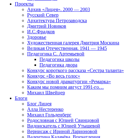
Проекты
Архив «Лицея». 2000 — 2003
Русский Север
Архитектура Петрозаводска
Дмитрий Новиков
И.С.Фрадков
Здоровье
Художественная галерея Дмитрия Москина
Великая Отечественная. 1941 — 1945
Педагогика С. Артемьевой
Педагогика школы
Педагогика двора
Конкурс короткого рассказа «Сестра таланта»
Конкурс «Во весь голос»
Конкурс новой драматургии «Ремарка»
Каким мы помним август 1991-го…
Михаил Швейцер
Блоги
Блог Лицея
Алла Нестеренко
Михаил Гольденберг
Родословная с Юлией Свинцовой
Видоискатель с Юлией Утышевой
Вернисаж с Ириной Ларионовой
Валентина Калачёва. Впечатления