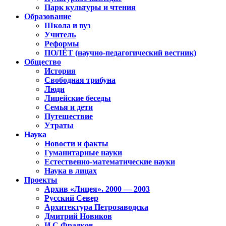
Парк культуры и чтения
Образование
Школа и вуз
Учитель
Реформы
ПОЛЁТ (научно-педагогический вестник)
Общество
История
Свободная трибуна
Люди
Лицейские беседы
Семья и дети
Путешествие
Утраты
Наука
Новости и факты
Гуманитарные науки
Естественно-математические науки
Наука в лицах
Проекты
Архив «Лицея». 2000 — 2003
Русский Север
Архитектура Петрозаводска
Дмитрий Новиков
И.С.Фрадков