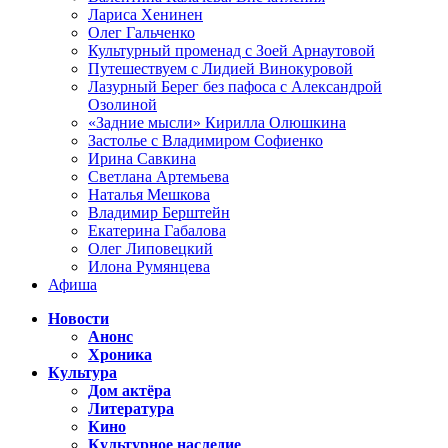
Лариса Хенинен
Олег Гальченко
Культурный променад с Зоей Арнаутовой
Путешествуем с Лидией Винокуровой
Лазурный Берег без пафоса с Александрой
Озолиной
«Задние мысли» Кирилла Олюшкина
Застолье с Владимиром Софиенко
Ирина Савкина
Светлана Артемьева
Наталья Мешкова
Владимир Берштейн
Екатерина Габалова
Олег Липовецкий
Илона Румянцева
Афиша
Новости
Анонс
Хроника
Культура
Дом актёра
Литература
Кино
Культурное наследие