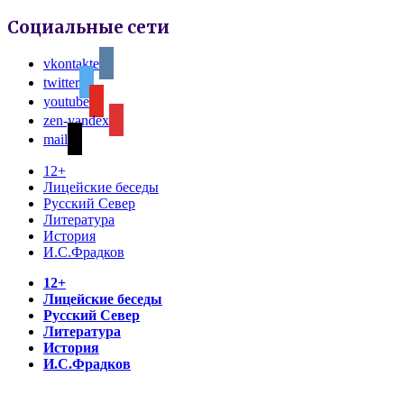
Социальные сети
vkontakte
twitter
youtube
zen-yandex
mail
12+
Лицейские беседы
Русский Север
Литература
История
И.С.Фрадков
12+
Лицейские беседы
Русский Север
Литература
История
И.С.Фрадков