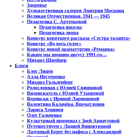
Здоровье
Художественная галерея Дмитрия Москина
Великая Отечественная. 1941 — 1945
Педагогика С. Артемьевой
Педагогика школы
Педагогика двора
Конкурс короткого рассказа «Сестра таланта»
Конкурс «Во весь голос»
Конкурс новой драматургии «Ремарка»
Каким мы помним август 1991-го…
Михаил Швейцер
Блоги
Блог Лицея
Алла Нестеренко
Михаил Гольденберг
Родословная с Юлией Свинцовой
Видоискатель с Юлией Утышевой
Вернисаж с Ириной Ларионовой
Валентина Калачёва. Впечатления
Лариса Хенинен
Олег Гальченко
Культурный променад с Зоей Арнаутовой
Путешествуем с Лидией Винокуровой
Лазурный Берег без пафоса с Александрой