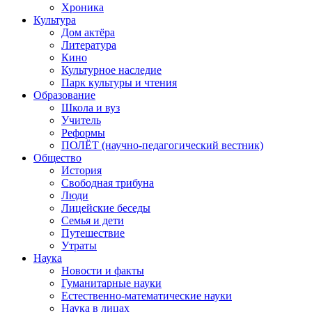
Хроника
Культура
Дом актёра
Литература
Кино
Культурное наследие
Парк культуры и чтения
Образование
Школа и вуз
Учитель
Реформы
ПОЛЁТ (научно-педагогический вестник)
Общество
История
Свободная трибуна
Люди
Лицейские беседы
Семья и дети
Путешествие
Утраты
Наука
Новости и факты
Гуманитарные науки
Естественно-математические науки
Наука в лицах