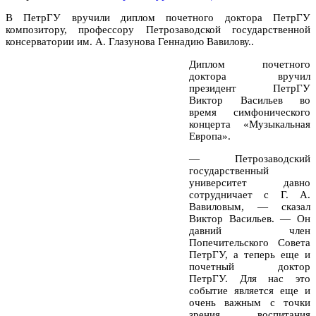
В ПетрГУ вручили диплом почетного доктора ПетрГУ
композитору, профессору Петрозаводской государственной
консерватории им. А. Глазунова Геннадию Вавилову..
Диплом почетного
доктора вручил
президент ПетрГУ
Виктор Васильев во
время симфонического
концерта «Музыкальная
Европа».
— Петрозаводский
государственный
университет давно
сотрудничает с Г. А.
Вавиловым, — сказал
Виктор Васильев. — Он
давний член
Попечительского Совета
ПетрГУ, а теперь еще и
почетный доктор
ПетрГУ. Для нас это
событие является еще и
очень важным с точки
зрения воспитания