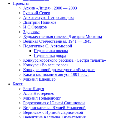
Проекты
Архив «Лицея». 2000 — 2003
Русский Север
Архитектура Петрозаводска
Дмитрий Новиков
И.С.Фрадков
Здоровье
Художественная галерея Дмитрия Москина
Великая Отечественная. 1941 — 1945
Педагогика С. Артемьевой
Педагогика школы
Педагогика двора
Конкурс короткого рассказа «Сестра таланта»
Конкурс «Во весь голос»
Конкурс новой драматургии «Ремарка»
Каким мы помним август 1991-го…
Михаил Швейцер
Блоги
Блог Лицея
Алла Нестеренко
Михаил Гольденберг
Родословная с Юлией Свинцовой
Видоискатель с Юлией Утышевой
Вернисаж с Ириной Ларионовой
Валентина Калачёва. Впечатления