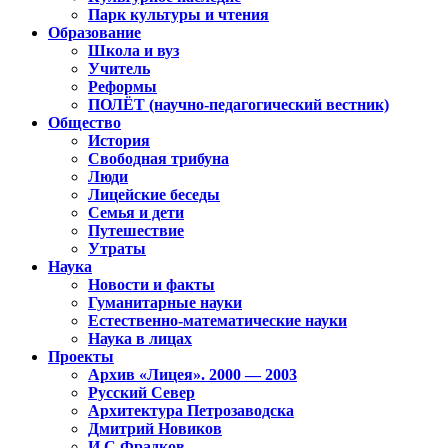
Парк культуры и чтения
Образование
Школа и вуз
Учитель
Реформы
ПОЛЁТ (научно-педагогический вестник)
Общество
История
Свободная трибуна
Люди
Лицейские беседы
Семья и дети
Путешествие
Утраты
Наука
Новости и факты
Гуманитарные науки
Естественно-математические науки
Наука в лицах
Проекты
Архив «Лицея». 2000 — 2003
Русский Север
Архитектура Петрозаводска
Дмитрий Новиков
И.С.Фрадков