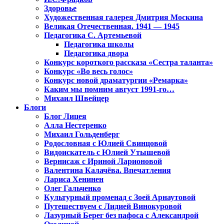
Здоровье
Художественная галерея Дмитрия Москина
Великая Отечественная. 1941 — 1945
Педагогика С. Артемьевой
Педагогика школы
Педагогика двора
Конкурс короткого рассказа «Сестра таланта»
Конкурс «Во весь голос»
Конкурс новой драматургии «Ремарка»
Каким мы помним август 1991-го…
Михаил Швейцер
Блоги
Блог Лицея
Алла Нестеренко
Михаил Гольденберг
Родословная с Юлией Свинцовой
Видоискатель с Юлией Утышевой
Вернисаж с Ириной Ларионовой
Валентина Калачёва. Впечатления
Лариса Хенинен
Олег Гальченко
Культурный променад с Зоей Арнаутовой
Путешествуем с Лидией Винокуровой
Лазурный Берег без пафоса с Александрой