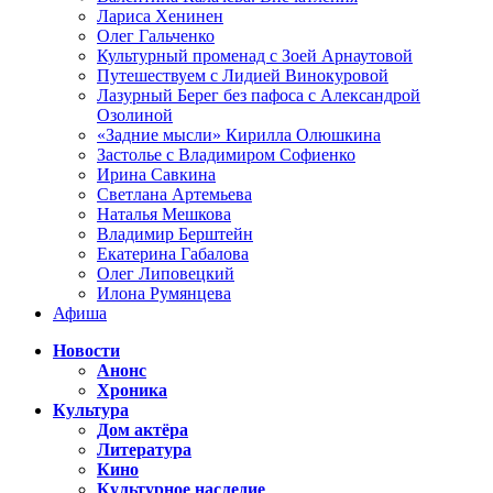
Лариса Хенинен
Олег Гальченко
Культурный променад с Зоей Арнаутовой
Путешествуем с Лидией Винокуровой
Лазурный Берег без пафоса с Александрой
Озолиной
«Задние мысли» Кирилла Олюшкина
Застолье с Владимиром Софиенко
Ирина Савкина
Светлана Артемьева
Наталья Мешкова
Владимир Берштейн
Екатерина Габалова
Олег Липовецкий
Илона Румянцева
Афиша
Новости
Анонс
Хроника
Культура
Дом актёра
Литература
Кино
Культурное наследие