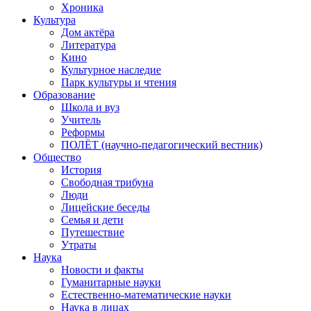
Хроника
Культура
Дом актёра
Литература
Кино
Культурное наследие
Парк культуры и чтения
Образование
Школа и вуз
Учитель
Реформы
ПОЛЁТ (научно-педагогический вестник)
Общество
История
Свободная трибуна
Люди
Лицейские беседы
Семья и дети
Путешествие
Утраты
Наука
Новости и факты
Гуманитарные науки
Естественно-математические науки
Наука в лицах