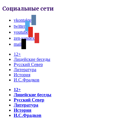
Социальные сети
vkontakte
twitter
youtube
zen-yandex
mail
12+
Лицейские беседы
Русский Север
Литература
История
И.С.Фрадков
12+
Лицейские беседы
Русский Север
Литература
История
И.С.Фрадков