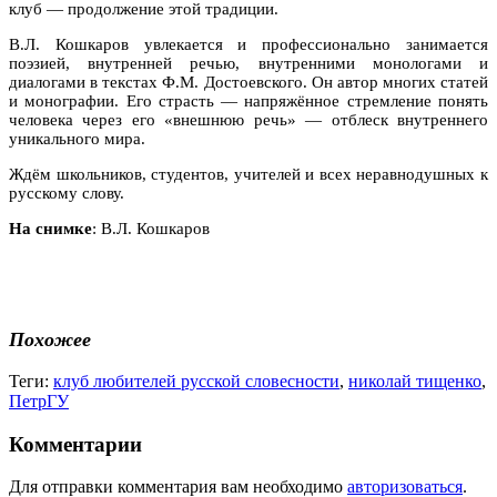
клуб — продолжение этой традиции.
В.Л. Кошкаров увлекается и профессионально занимается
поэзией, внутренней речью, внутренними монологами и
диалогами в текстах Ф.М. Достоевского. Он автор многих статей
и монографии. Его страсть — напряжённое стремление понять
человека через его «внешнюю речь» — отблеск внутреннего
уникального мира.
Ждём школьников, студентов, учителей и всех неравнодушных к
русскому слову.
На снимке
: В.Л. Кошкаров
Похожее
Теги:
клуб любителей русской словесности
,
николай тищенко
,
ПетрГУ
Комментарии
Для отправки комментария вам необходимо
авторизоваться
.