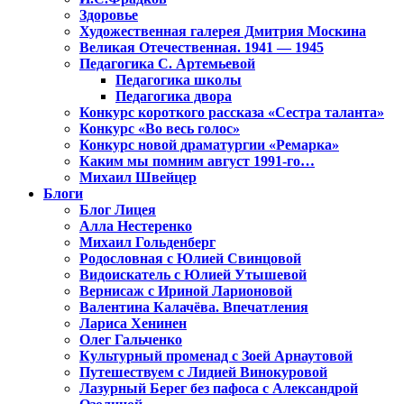
Здоровье
Художественная галерея Дмитрия Москина
Великая Отечественная. 1941 — 1945
Педагогика С. Артемьевой
Педагогика школы
Педагогика двора
Конкурс короткого рассказа «Сестра таланта»
Конкурс «Во весь голос»
Конкурс новой драматургии «Ремарка»
Каким мы помним август 1991-го…
Михаил Швейцер
Блоги
Блог Лицея
Алла Нестеренко
Михаил Гольденберг
Родословная с Юлией Свинцовой
Видоискатель с Юлией Утышевой
Вернисаж с Ириной Ларионовой
Валентина Калачёва. Впечатления
Лариса Хенинен
Олег Гальченко
Культурный променад с Зоей Арнаутовой
Путешествуем с Лидией Винокуровой
Лазурный Берег без пафоса с Александрой