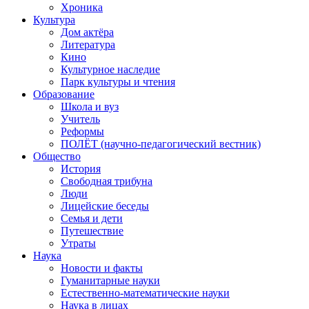
Хроника
Культура
Дом актёра
Литература
Кино
Культурное наследие
Парк культуры и чтения
Образование
Школа и вуз
Учитель
Реформы
ПОЛЁТ (научно-педагогический вестник)
Общество
История
Свободная трибуна
Люди
Лицейские беседы
Семья и дети
Путешествие
Утраты
Наука
Новости и факты
Гуманитарные науки
Естественно-математические науки
Наука в лицах