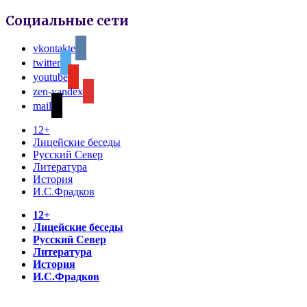
Социальные сети
vkontakte
twitter
youtube
zen-yandex
mail
12+
Лицейские беседы
Русский Север
Литература
История
И.С.Фрадков
12+
Лицейские беседы
Русский Север
Литература
История
И.С.Фрадков