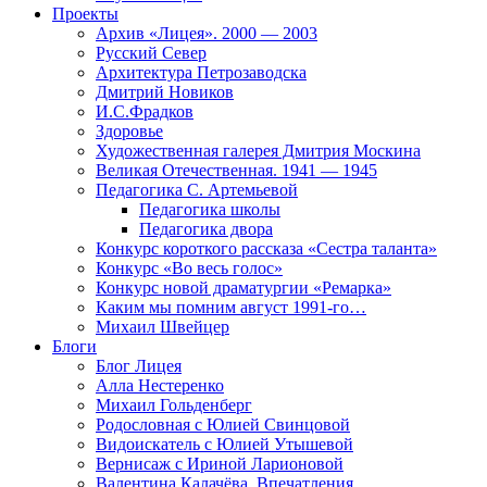
Проекты
Архив «Лицея». 2000 — 2003
Русский Север
Архитектура Петрозаводска
Дмитрий Новиков
И.С.Фрадков
Здоровье
Художественная галерея Дмитрия Москина
Великая Отечественная. 1941 — 1945
Педагогика С. Артемьевой
Педагогика школы
Педагогика двора
Конкурс короткого рассказа «Сестра таланта»
Конкурс «Во весь голос»
Конкурс новой драматургии «Ремарка»
Каким мы помним август 1991-го…
Михаил Швейцер
Блоги
Блог Лицея
Алла Нестеренко
Михаил Гольденберг
Родословная с Юлией Свинцовой
Видоискатель с Юлией Утышевой
Вернисаж с Ириной Ларионовой
Валентина Калачёва. Впечатления