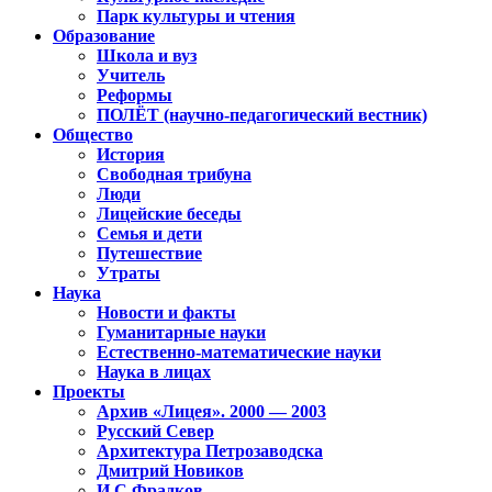
Парк культуры и чтения
Образование
Школа и вуз
Учитель
Реформы
ПОЛЁТ (научно-педагогический вестник)
Общество
История
Свободная трибуна
Люди
Лицейские беседы
Семья и дети
Путешествие
Утраты
Наука
Новости и факты
Гуманитарные науки
Естественно-математические науки
Наука в лицах
Проекты
Архив «Лицея». 2000 — 2003
Русский Север
Архитектура Петрозаводска
Дмитрий Новиков
И.С.Фрадков