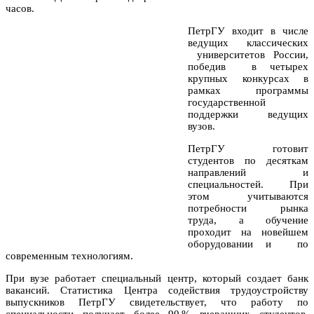
часов.
ПетрГУ входит в числе
ведущих классических
университетов России,
победив в четырех
крупных конкурсах в
рамках программы
государственной
поддержки ведущих
вузов.
ПетрГУ готовит
студентов по десяткам
направлений и
специальностей. При
этом учитываются
потребности рынка
труда, а обучение
проходит на новейшем
оборудовании и по
современным технологиям.
При вузе работает специальный центр, который создает банк
вакансий. Статистика Центра содействия трудоустройству
выпускников ПетрГУ свидетельствует, что работу по
специальности получает более 90 % вчерашних студентов.