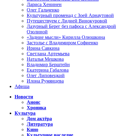
Лариса Хенинен
Олег Гальченко
Культурный променад с Зоей Арнаутовой
Путешествуем с Лидией Винокуровой
Лазурный Берег без пафоса с Александрой
Озолиной
«Задние мысли» Кирилла Олюшкина
Застолье с Владимиром Софиенко
Ирина Савкина
Светлана Артемьева
Наталья Мешкова
Владимир Берштейн
Екатерина Габалова
Олег Липовецкий
Илона Румянцева
Афиша
Новости
Анонс
Хроника
Культура
Дом актёра
Литература
Кино
Культурное наследие