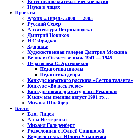
Естественно-математические науки
Наука в лицах
Проекты
Архив «Лицея». 2000 — 2003
Русский Север
Архитектура Петрозаводска
Дмитрий Новиков
И.С.Фрадков
Здоровье
Художественная галерея Дмитрия Москина
Великая Отечественная. 1941 — 1945
Педагогика С. Артемьевой
Педагогика школы
Педагогика двора
Конкурс короткого рассказа «Сестра таланта»
Конкурс «Во весь голос»
Конкурс новой драматургии «Ремарка»
Каким мы помним август 1991-го…
Михаил Швейцер
Блоги
Блог Лицея
Алла Нестеренко
Михаил Гольденберг
Родословная с Юлией Свинцовой
Видоискатель с Юлией Утышевой