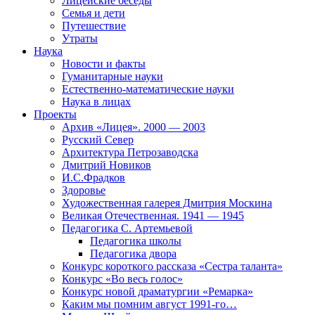
Лицейские беседы
Семья и дети
Путешествие
Утраты
Наука
Новости и факты
Гуманитарные науки
Естественно-математические науки
Наука в лицах
Проекты
Архив «Лицея». 2000 — 2003
Русский Север
Архитектура Петрозаводска
Дмитрий Новиков
И.С.Фрадков
Здоровье
Художественная галерея Дмитрия Москина
Великая Отечественная. 1941 — 1945
Педагогика С. Артемьевой
Педагогика школы
Педагогика двора
Конкурс короткого рассказа «Сестра таланта»
Конкурс «Во весь голос»
Конкурс новой драматургии «Ремарка»
Каким мы помним август 1991-го…