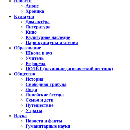
Новости
Анонс
Хроника
Культура
Дом актёра
Литература
Кино
Культурное наследие
Парк культуры и чтения
Образование
Школа и вуз
Учитель
Реформы
ПОЛЁТ (научно-педагогический вестник)
Общество
История
Свободная трибуна
Люди
Лицейские беседы
Семья и дети
Путешествие
Утраты
Наука
Новости и факты
Гуманитарные науки