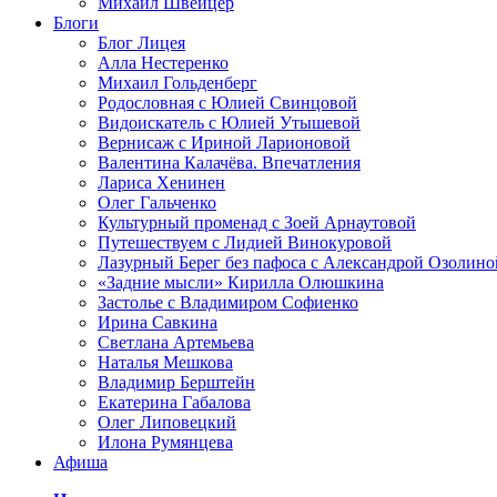
Михаил Швейцер
Блоги
Блог Лицея
Алла Нестеренко
Михаил Гольденберг
Родословная с Юлией Свинцовой
Видоискатель с Юлией Утышевой
Вернисаж с Ириной Ларионовой
Валентина Калачёва. Впечатления
Лариса Хенинен
Олег Гальченко
Культурный променад с Зоей Арнаутовой
Путешествуем с Лидией Винокуровой
Лазурный Берег без пафоса с Александрой Озолино
«Задние мысли» Кирилла Олюшкина
Застолье с Владимиром Софиенко
Ирина Савкина
Светлана Артемьева
Наталья Мешкова
Владимир Берштейн
Екатерина Габалова
Олег Липовецкий
Илона Румянцева
Афиша