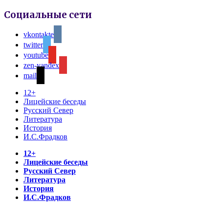
Социальные сети
vkontakte
twitter
youtube
zen-yandex
mail
12+
Лицейские беседы
Русский Север
Литература
История
И.С.Фрадков
12+
Лицейские беседы
Русский Север
Литература
История
И.С.Фрадков