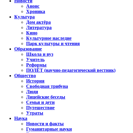
Новости
Анонс
Хроника
Культура
Дом актёра
Литература
Кино
Культурное наследие
Парк культуры и чтения
Образование
Школа и вуз
Учитель
Реформы
ПОЛЁТ (научно-педагогический вестник)
Общество
История
Свободная трибуна
Люди
Лицейские беседы
Семья и дети
Путешествие
Утраты
Наука
Новости и факты
Гуманитарные науки