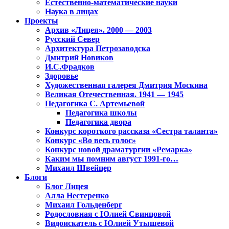
Естественно-математические науки
Наука в лицах
Проекты
Архив «Лицея». 2000 — 2003
Русский Север
Архитектура Петрозаводска
Дмитрий Новиков
И.С.Фрадков
Здоровье
Художественная галерея Дмитрия Москина
Великая Отечественная. 1941 — 1945
Педагогика С. Артемьевой
Педагогика школы
Педагогика двора
Конкурс короткого рассказа «Сестра таланта»
Конкурс «Во весь голос»
Конкурс новой драматургии «Ремарка»
Каким мы помним август 1991-го…
Михаил Швейцер
Блоги
Блог Лицея
Алла Нестеренко
Михаил Гольденберг
Родословная с Юлией Свинцовой
Видоискатель с Юлией Утышевой