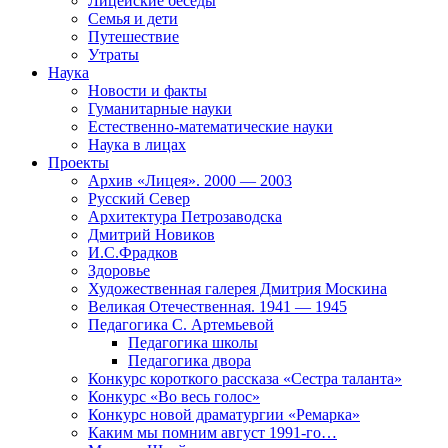
Лицейские беседы
Семья и дети
Путешествие
Утраты
Наука
Новости и факты
Гуманитарные науки
Естественно-математические науки
Наука в лицах
Проекты
Архив «Лицея». 2000 — 2003
Русский Север
Архитектура Петрозаводска
Дмитрий Новиков
И.С.Фрадков
Здоровье
Художественная галерея Дмитрия Москина
Великая Отечественная. 1941 — 1945
Педагогика С. Артемьевой
Педагогика школы
Педагогика двора
Конкурс короткого рассказа «Сестра таланта»
Конкурс «Во весь голос»
Конкурс новой драматургии «Ремарка»
Каким мы помним август 1991-го…