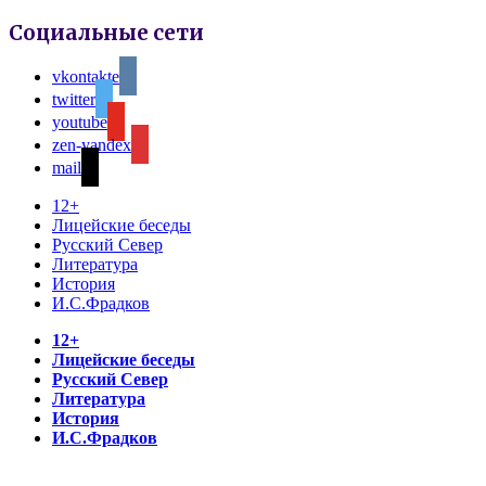
Социальные сети
vkontakte
twitter
youtube
zen-yandex
mail
12+
Лицейские беседы
Русский Север
Литература
История
И.С.Фрадков
12+
Лицейские беседы
Русский Север
Литература
История
И.С.Фрадков