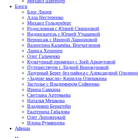
Михаил Швейцер
Блоги
Блог Лицея
Алла Нестеренко
Михаил Гольденберг
Родословная с Юлией Свинцовой
Видоискатель с Юлией Утышевой
Вернисаж с Ириной Ларионовой
Валентина Калачёва. Впечатления
Лариса Хенинен
Олег Гальченко
Культурный променад с Зоей Арнаутовой
Путешествуем с Лидией Винокуровой
Лазурный Берег без пафоса с Александрой Озолино
«Задние мысли» Кирилла Олюшкина
Застолье с Владимиром Софиенко
Ирина Савкина
Светлана Артемьева
Наталья Мешкова
Владимир Берштейн
Екатерина Габалова
Олег Липовецкий
Илона Румянцева
Афиша