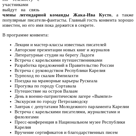
участниками
выйдут на связь
члены легендарной команды Жака-Ива Кусто
, а также
популярные писатели-фантасты. Главный гость конвента хорошо
известен, но его имя пока держится в секрете.
В программе конвента:
Лекции и мастер-классы известных писателей
Авторские презентации новых книг и журналов
Литературные студии на берегу Ладоги
Встреча с карельскими путешественниками
Разработка предложений в Правительство России
Встреча с руководством Республики Карелия
Турпоход по скалам Импилахти
Поездка на мраморные карьеры Рускеала
Прогулка по городу Сортавала
Путешествие на остров Валаам
День в военно-патриотическом лагере «Вымпел»
Экскурсия по городу Петрозаводску
Завтрак с депутатами Молодежного парламента Карелии
Встреча с карельскими писателями, журналистами и
филологами
Пресс-конференция в Национальном музее Республики
Карелия
Вручение сертификатов и благодарственных писем