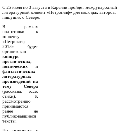
С 25 июля по 3 августа в Карелии пройдет международный
литературный конвент «Петроглиф» для молодых авторов,
пишущих о Севере.
В рамках
подготовки к
конвенту
«Петроглиф —
2013» будет
организован
конкурс
прозаических,
поэтических и
фантастических
литературных
произведений на
тему Севера
(рассказы, эссе,
стихи). К
рассмотрению
принимаются
ранее не
публиковавшиеся
тексты.
По телемосту с