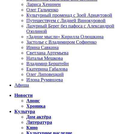
Лариса Хенинен
Олег Гальченко
Культурный променад с Зоей Арнаутовой
Путешествуем с Лидией Винокуровой
Лазурный Берег без пафоса с Александрой
Озолиной
«Задние мысли» Кирилла Олюшкина
Застолье с Владимиром Софиенко
Ирина Савкина
Светлана Артемьева
Наталья Мешкова
Владимир Берштейн
Екатерина Габалова
Олег Липовецкий
Илона Румянцева
Афиша
Новости
Анонс
Хроника
Культура
Дом актёра
Литература
Кино
Культурное наследие