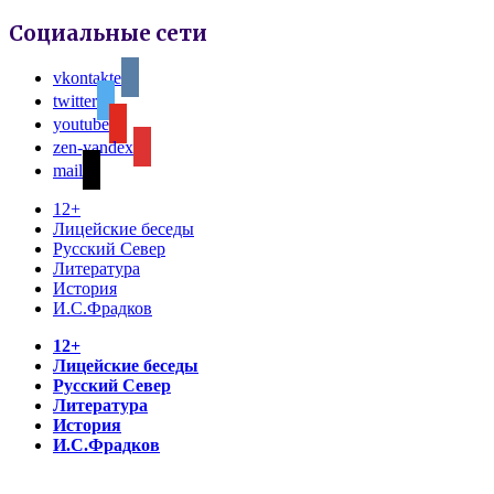
Социальные сети
vkontakte
twitter
youtube
zen-yandex
mail
12+
Лицейские беседы
Русский Север
Литература
История
И.С.Фрадков
12+
Лицейские беседы
Русский Север
Литература
История
И.С.Фрадков