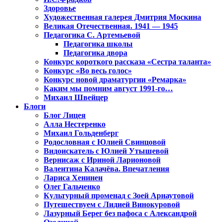
Здоровье
Художественная галерея Дмитрия Москина
Великая Отечественная. 1941 — 1945
Педагогика С. Артемьевой
Педагогика школы
Педагогика двора
Конкурс короткого рассказа «Сестра таланта»
Конкурс «Во весь голос»
Конкурс новой драматургии «Ремарка»
Каким мы помним август 1991-го…
Михаил Швейцер
Блоги
Блог Лицея
Алла Нестеренко
Михаил Гольденберг
Родословная с Юлией Свинцовой
Видоискатель с Юлией Утышевой
Вернисаж с Ириной Ларионовой
Валентина Калачёва. Впечатления
Лариса Хенинен
Олег Гальченко
Культурный променад с Зоей Арнаутовой
Путешествуем с Лидией Винокуровой
Лазурный Берег без пафоса с Александрой