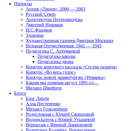
Проекты
Архив «Лицея». 2000 — 2003
Русский Север
Архитектура Петрозаводска
Дмитрий Новиков
И.С.Фрадков
Здоровье
Художественная галерея Дмитрия Москина
Великая Отечественная. 1941 — 1945
Педагогика С. Артемьевой
Педагогика школы
Педагогика двора
Конкурс короткого рассказа «Сестра таланта»
Конкурс «Во весь голос»
Конкурс новой драматургии «Ремарка»
Каким мы помним август 1991-го…
Михаил Швейцер
Блоги
Блог Лицея
Алла Нестеренко
Михаил Гольденберг
Родословная с Юлией Свинцовой
Видоискатель с Юлией Утышевой
Вернисаж с Ириной Ларионовой
Валентина Калачёва. Впечатления