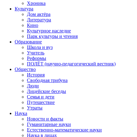
Хроника
Культура
Дом актёра
Литература
Кино
Культурное наследие
Парк культуры и чтения
Образование
Школа и вуз
Учитель
Реформы
ПОЛЁТ (научно-педагогический вестник)
Общество
История
Свободная трибуна
Люди
Лицейские беседы
Семья и дети
Путешествие
Утраты
Наука
Новости и факты
Гуманитарные науки
Естественно-математические науки
Наука в лицах