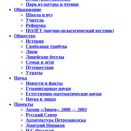
Парк культуры и чтения
Образование
Школа и вуз
Учитель
Реформы
ПОЛЁТ (научно-педагогический вестник)
Общество
История
Свободная трибуна
Люди
Лицейские беседы
Семья и дети
Путешествие
Утраты
Наука
Новости и факты
Гуманитарные науки
Естественно-математические науки
Наука в лицах
Проекты
Архив «Лицея». 2000 — 2003
Русский Север
Архитектура Петрозаводска
Дмитрий Новиков
И.С.Фрадков