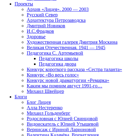
Проекты
Архив «Лицея». 2000 — 2003
Русский Север
Архитектура Петрозаводска
Дмитрий Новиков
И.С.Фрадков
Здоровье
Художественная галерея Дмитрия Москина
Великая Отечественная. 1941 — 1945
Педагогика С. Артемьевой
Педагогика школы
Педагогика двора
Конкурс короткого рассказа «Сестра таланта»
Конкурс «Во весь голос»
Конкурс новой драматургии «Ремарка»
Каким мы помним август 1991-го…
Михаил Швейцер
Блоги
Блог Лицея
Алла Нестеренко
Михаил Гольденберг
Родословная с Юлией Свинцовой
Видоискатель с Юлией Утышевой
Вернисаж с Ириной Ларионовой
Валентина Калачёва. Впечатления