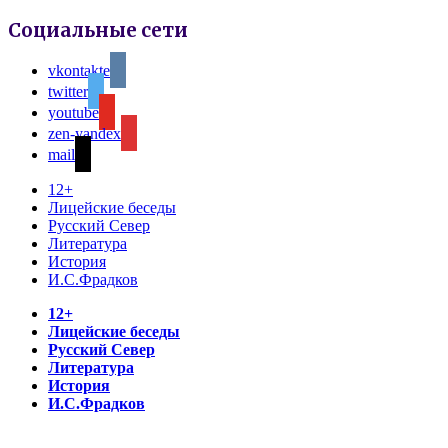
Социальные сети
vkontakte
twitter
youtube
zen-yandex
mail
12+
Лицейские беседы
Русский Север
Литература
История
И.С.Фрадков
12+
Лицейские беседы
Русский Север
Литература
История
И.С.Фрадков