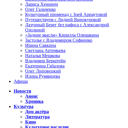
Лариса Хенинен
Олег Гальченко
Культурный променад с Зоей Арнаутовой
Путешествуем с Лидией Винокуровой
Лазурный Берег без пафоса с Александрой
Озолиной
«Задние мысли» Кирилла Олюшкина
Застолье с Владимиром Софиенко
Ирина Савкина
Светлана Артемьева
Наталья Мешкова
Владимир Берштейн
Екатерина Габалова
Олег Липовецкий
Илона Румянцева
Афиша
Новости
Анонс
Хроника
Культура
Дом актёра
Литература
Кино
Культурное наследие