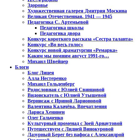
Здоровье
Художественная галерея Дмитрия Москина
Великая Отечественная. 1941 — 1945
Педагогика С. Артемьевой
Педагогика школы
Педагогика двора
Конкурс короткого рассказа «Сестра таланта»
Конкурс «Во весь голос»
Конкурс новой драматургии «Ремарка»
Каким мы помним август 1991-го…
Михаил Швейцер
Блоги
Блог Лицея
Алла Нестеренко
Михаил Гольденберг
Родословная с Юлией Свинцовой
Видоискатель с Юлией Утышевой
Вернисаж с Ириной Ларионовой
Валентина Калачёва. Впечатления
Лариса Хенинен
Олег Гальченко
Культурный променад с Зоей Арнаутовой
Путешествуем с Лидией Винокуровой
Лазурный Берег без пафоса с Александрой