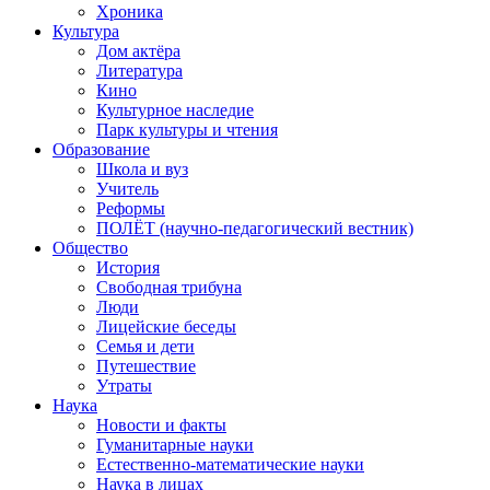
Хроника
Культура
Дом актёра
Литература
Кино
Культурное наследие
Парк культуры и чтения
Образование
Школа и вуз
Учитель
Реформы
ПОЛЁТ (научно-педагогический вестник)
Общество
История
Свободная трибуна
Люди
Лицейские беседы
Семья и дети
Путешествие
Утраты
Наука
Новости и факты
Гуманитарные науки
Естественно-математические науки
Наука в лицах