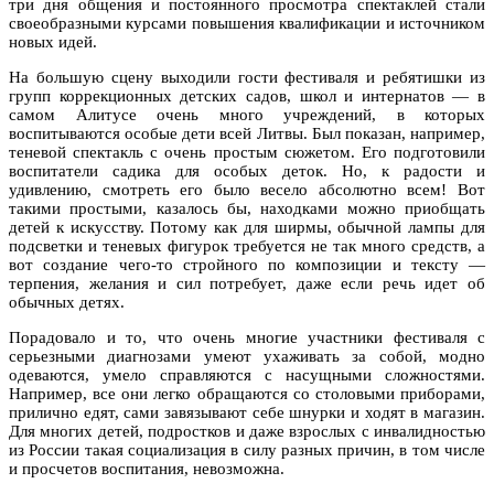
три дня общения и постоянного просмотра спектаклей стали
своеобразными курсами повышения квалификации и источником
новых идей.
На большую сцену выходили гости фестиваля и ребятишки из
групп коррекционных детских садов, школ и интернатов — в
самом Алитусе очень много учреждений, в которых
воспитываются особые дети всей Литвы. Был показан, например,
теневой спектакль с очень простым сюжетом. Его подготовили
воспитатели садика для особых деток. Но, к радости и
удивлению, смотреть его было весело абсолютно всем! Вот
такими простыми, казалось бы, находками можно приобщать
детей к искусству. Потому как для ширмы, обычной лампы для
подсветки и теневых фигурок требуется не так много средств, а
вот создание чего-то стройного по композиции и тексту —
терпения, желания и сил потребует, даже если речь идет об
обычных детях.
Порадовало и то, что очень многие участники фестиваля с
серьезными диагнозами умеют ухаживать за собой, модно
одеваются, умело справляются с насущными сложностями.
Например, все они легко обращаются со столовыми приборами,
прилично едят, сами завязывают себе шнурки и ходят в магазин.
Для многих детей, подростков и даже взрослых с инвалидностью
из России такая социализация в силу разных причин, в том числе
и просчетов воспитания, невозможна.