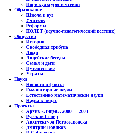
Парк культуры и чтения
Образование
Школа и вуз
Учитель
Реформы
ПОЛЁТ (научно-педагогический вестник)
Общество
История
Свободная трибуна
Люди
Лицейские беседы
Семья и дети
Путешествие
Утраты
Наука
Новости и факты
Гуманитарные науки
Естественно-математические науки
Наука в лицах
Проекты
Архив «Лицея». 2000 — 2003
Русский Север
Архитектура Петрозаводска
Дмитрий Новиков
И.С.Фрадков