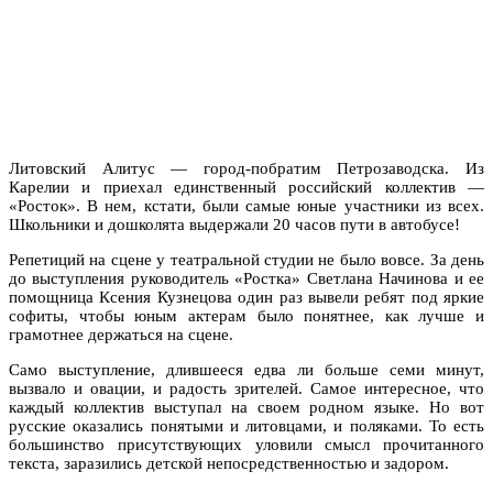
Литовский Алитус — город-побратим Петрозаводска. Из
Карелии и приехал единственный российский коллектив —
«Росток». В нем, кстати, были самые юные участники из всех.
Школьники и дошколята выдержали 20 часов пути в автобусе!
Репетиций на сцене у театральной студии не было вовсе. За день
до выступления руководитель «Ростка» Светлана Начинова и ее
помощница Ксения Кузнецова один раз вывели ребят под яркие
софиты, чтобы юным актерам было понятнее, как лучше и
грамотнее держаться на сцене.
Само выступление, длившееся едва ли больше семи минут,
вызвало и овации, и радость зрителей. Самое интересное, что
каждый коллектив выступал на своем родном языке. Но вот
русские оказались понятыми и литовцами, и поляками. То есть
большинство присутствующих уловили смысл прочитанного
текста, заразились детской непосредственностью и задором.