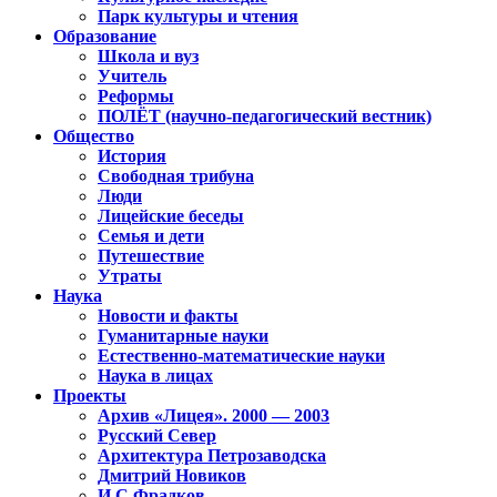
Парк культуры и чтения
Образование
Школа и вуз
Учитель
Реформы
ПОЛЁТ (научно-педагогический вестник)
Общество
История
Свободная трибуна
Люди
Лицейские беседы
Семья и дети
Путешествие
Утраты
Наука
Новости и факты
Гуманитарные науки
Естественно-математические науки
Наука в лицах
Проекты
Архив «Лицея». 2000 — 2003
Русский Север
Архитектура Петрозаводска
Дмитрий Новиков
И.С.Фрадков