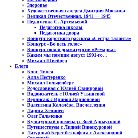
Здоровье
Художественная галерея Дмитрия Москина
Великая Отечественная. 1941 — 1945
Педагогика С. Артемьевой
Педагогика школы
Педагогика двора
Конкурс короткого рассказа «Сестра таланта»
Конкурс «Во весь голос»
Конкурс новой драматургии «Ремарка»
Каким мы помним август 1991-го…
Михаил Швейцер
Блоги
Блог Лицея
Алла Нестеренко
Михаил Гольденберг
Родословная с Юлией Свинцовой
Видоискатель с Юлией Утышевой
Вернисаж с Ириной Ларионовой
Валентина Калачёва. Впечатления
Лариса Хенинен
Олег Гальченко
Культурный променад с Зоей Арнаутовой
Путешествуем с Лидией Винокуровой
Лазурный Берег без пафоса с Александрой