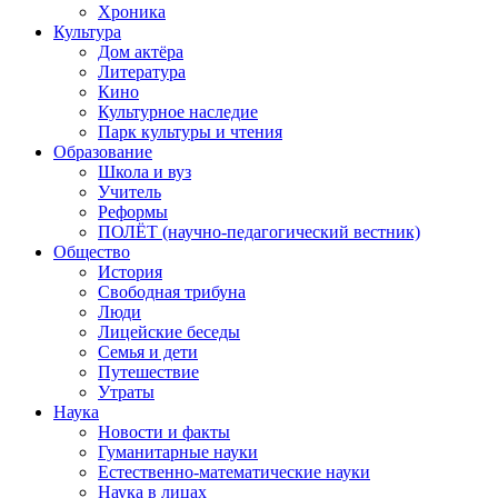
Хроника
Культура
Дом актёра
Литература
Кино
Культурное наследие
Парк культуры и чтения
Образование
Школа и вуз
Учитель
Реформы
ПОЛЁТ (научно-педагогический вестник)
Общество
История
Свободная трибуна
Люди
Лицейские беседы
Семья и дети
Путешествие
Утраты
Наука
Новости и факты
Гуманитарные науки
Естественно-математические науки
Наука в лицах