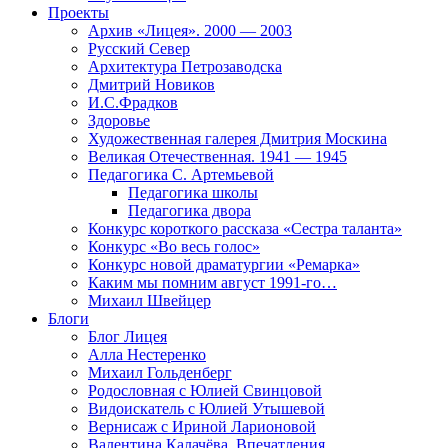
Проекты
Архив «Лицея». 2000 — 2003
Русский Север
Архитектура Петрозаводска
Дмитрий Новиков
И.С.Фрадков
Здоровье
Художественная галерея Дмитрия Москина
Великая Отечественная. 1941 — 1945
Педагогика С. Артемьевой
Педагогика школы
Педагогика двора
Конкурс короткого рассказа «Сестра таланта»
Конкурс «Во весь голос»
Конкурс новой драматургии «Ремарка»
Каким мы помним август 1991-го…
Михаил Швейцер
Блоги
Блог Лицея
Алла Нестеренко
Михаил Гольденберг
Родословная с Юлией Свинцовой
Видоискатель с Юлией Утышевой
Вернисаж с Ириной Ларионовой
Валентина Калачёва. Впечатления