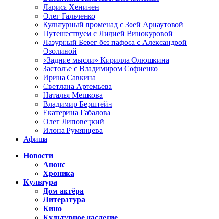
Лариса Хенинен
Олег Гальченко
Культурный променад с Зоей Арнаутовой
Путешествуем с Лидией Винокуровой
Лазурный Берег без пафоса с Александрой
Озолиной
«Задние мысли» Кирилла Олюшкина
Застолье с Владимиром Софиенко
Ирина Савкина
Светлана Артемьева
Наталья Мешкова
Владимир Берштейн
Екатерина Габалова
Олег Липовецкий
Илона Румянцева
Афиша
Новости
Анонс
Хроника
Культура
Дом актёра
Литература
Кино
Культурное наследие