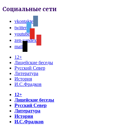
Социальные сети
vkontakte
twitter
youtube
zen-yandex
mail
12+
Лицейские беседы
Русский Север
Литература
История
И.С.Фрадков
12+
Лицейские беседы
Русский Север
Литература
История
И.С.Фрадков