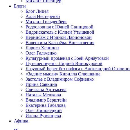
Михаил Швейцер
Блоги
Блог Лицея
Алла Нестеренко
Михаил Гольденберг
Родословная с Юлией Свинцовой
Видоискатель с Юлией Утышевой
Вернисаж с Ириной Ларионовой
Валентина Калачёва. Впечатления
Лариса Хенинен
Олег Гальченко
Культурный променад с Зоей Арнаутовой
Путешествуем с Лидией Винокуровой
Лазурный Берег без пафоса с Александрой Озолино
«Задние мысли» Кирилла Олюшкина
Застолье с Владимиром Софиенко
Ирина Савкина
Светлана Артемьева
Наталья Мешкова
Владимир Берштейн
Екатерина Габалова
Олег Липовецкий
Илона Румянцева
Афиша