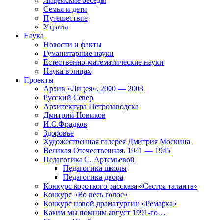
Лицейские беседы
Семья и дети
Путешествие
Утраты
Наука
Новости и факты
Гуманитарные науки
Естественно-математические науки
Наука в лицах
Проекты
Архив «Лицея». 2000 — 2003
Русский Север
Архитектура Петрозаводска
Дмитрий Новиков
И.С.Фрадков
Здоровье
Художественная галерея Дмитрия Москина
Великая Отечественная. 1941 — 1945
Педагогика С. Артемьевой
Педагогика школы
Педагогика двора
Конкурс короткого рассказа «Сестра таланта»
Конкурс «Во весь голос»
Конкурс новой драматургии «Ремарка»
Каким мы помним август 1991-го…