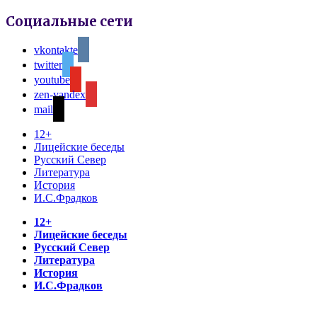
Социальные сети
vkontakte
twitter
youtube
zen-yandex
mail
12+
Лицейские беседы
Русский Север
Литература
История
И.С.Фрадков
12+
Лицейские беседы
Русский Север
Литература
История
И.С.Фрадков