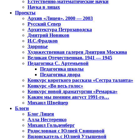
Естественно-математические науки
Наука в лицах
Проекты
Архив «Лицея». 2000 — 2003
Русский Север
Архитектура Петрозаводска
Дмитрий Новиков
И.С.Фрадков
Здоровье
Художественная галерея Дмитрия Москина
Великая Отечественная. 1941 — 1945
Педагогика С. Артемьевой
Педагогика школы
Педагогика двора
Конкурс короткого рассказа «Сестра таланта»
Конкурс «Во весь голос»
Конкурс новой драматургии «Ремарка»
Каким мы помним август 1991-го…
Михаил Швейцер
Блоги
Блог Лицея
Алла Нестеренко
Михаил Гольденберг
Родословная с Юлией Свинцовой
Видоискатель с Юлией Утышевой