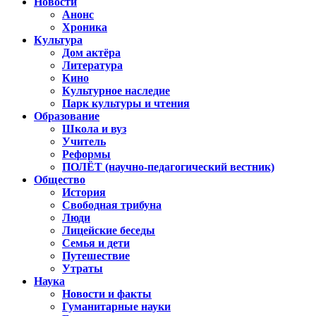
Новости
Анонс
Хроника
Культура
Дом актёра
Литература
Кино
Культурное наследие
Парк культуры и чтения
Образование
Школа и вуз
Учитель
Реформы
ПОЛЁТ (научно-педагогический вестник)
Общество
История
Свободная трибуна
Люди
Лицейские беседы
Семья и дети
Путешествие
Утраты
Наука
Новости и факты
Гуманитарные науки