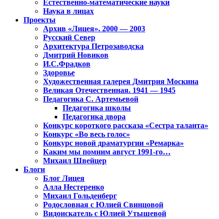
Естественно-математические науки
Наука в лицах
Проекты
Архив «Лицея». 2000 — 2003
Русский Север
Архитектура Петрозаводска
Дмитрий Новиков
И.С.Фрадков
Здоровье
Художественная галерея Дмитрия Москина
Великая Отечественная. 1941 — 1945
Педагогика С. Артемьевой
Педагогика школы
Педагогика двора
Конкурс короткого рассказа «Сестра таланта»
Конкурс «Во весь голос»
Конкурс новой драматургии «Ремарка»
Каким мы помним август 1991-го…
Михаил Швейцер
Блоги
Блог Лицея
Алла Нестеренко
Михаил Гольденберг
Родословная с Юлией Свинцовой
Видоискатель с Юлией Утышевой