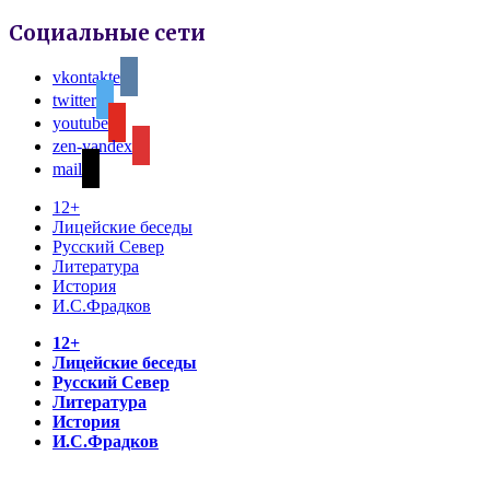
Социальные сети
vkontakte
twitter
youtube
zen-yandex
mail
12+
Лицейские беседы
Русский Север
Литература
История
И.С.Фрадков
12+
Лицейские беседы
Русский Север
Литература
История
И.С.Фрадков