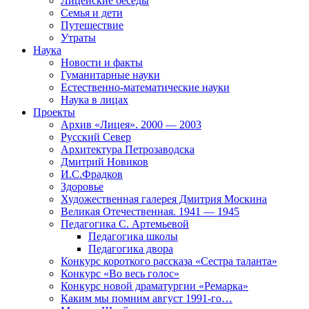
Лицейские беседы
Семья и дети
Путешествие
Утраты
Наука
Новости и факты
Гуманитарные науки
Естественно-математические науки
Наука в лицах
Проекты
Архив «Лицея». 2000 — 2003
Русский Север
Архитектура Петрозаводска
Дмитрий Новиков
И.С.Фрадков
Здоровье
Художественная галерея Дмитрия Москина
Великая Отечественная. 1941 — 1945
Педагогика С. Артемьевой
Педагогика школы
Педагогика двора
Конкурс короткого рассказа «Сестра таланта»
Конкурс «Во весь голос»
Конкурс новой драматургии «Ремарка»
Каким мы помним август 1991-го…