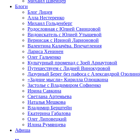
Михаил Швейцер
Блоги
Блог Лицея
Алла Нестеренко
Михаил Гольденберг
Родословная с Юлией Свинцовой
Видоискатель с Юлией Утышевой
Вернисаж с Ириной Ларионовой
Валентина Калачёва. Впечатления
Лариса Хенинен
Олег Гальченко
Культурный променад с Зоей Арнаутовой
Путешествуем с Лидией Винокуровой
Лазурный Берег без пафоса с Александрой Озолино
«Задние мысли» Кирилла Олюшкина
Застолье с Владимиром Софиенко
Ирина Савкина
Светлана Артемьева
Наталья Мешкова
Владимир Берштейн
Екатерина Габалова
Олег Липовецкий
Илона Румянцева
Афиша