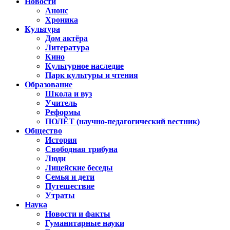
Новости
Анонс
Хроника
Культура
Дом актёра
Литература
Кино
Культурное наследие
Парк культуры и чтения
Образование
Школа и вуз
Учитель
Реформы
ПОЛЁТ (научно-педагогический вестник)
Общество
История
Свободная трибуна
Люди
Лицейские беседы
Семья и дети
Путешествие
Утраты
Наука
Новости и факты
Гуманитарные науки