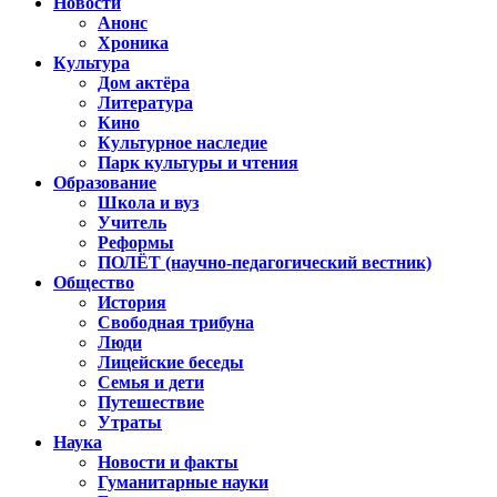
Новости
Анонс
Хроника
Культура
Дом актёра
Литература
Кино
Культурное наследие
Парк культуры и чтения
Образование
Школа и вуз
Учитель
Реформы
ПОЛЁТ (научно-педагогический вестник)
Общество
История
Свободная трибуна
Люди
Лицейские беседы
Семья и дети
Путешествие
Утраты
Наука
Новости и факты
Гуманитарные науки