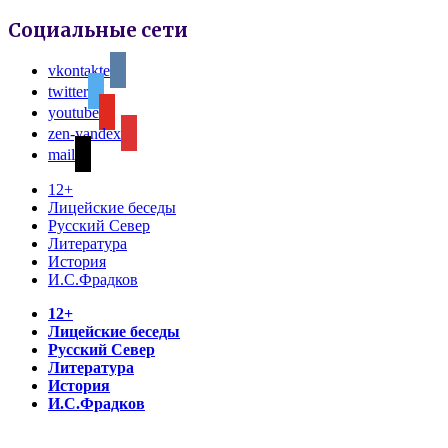
Социальные сети
vkontakte
twitter
youtube
zen-yandex
mail
12+
Лицейские беседы
Русский Север
Литература
История
И.С.Фрадков
12+
Лицейские беседы
Русский Север
Литература
История
И.С.Фрадков