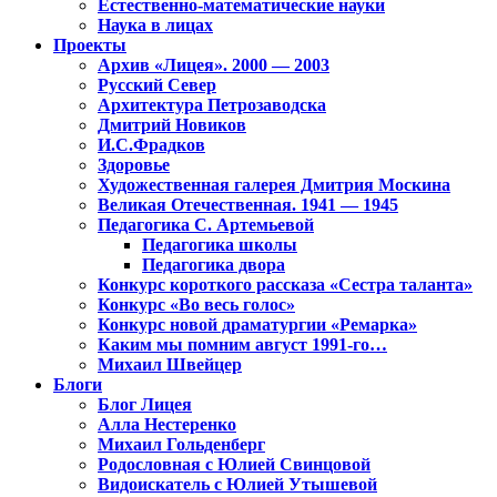
Естественно-математические науки
Наука в лицах
Проекты
Архив «Лицея». 2000 — 2003
Русский Север
Архитектура Петрозаводска
Дмитрий Новиков
И.С.Фрадков
Здоровье
Художественная галерея Дмитрия Москина
Великая Отечественная. 1941 — 1945
Педагогика С. Артемьевой
Педагогика школы
Педагогика двора
Конкурс короткого рассказа «Сестра таланта»
Конкурс «Во весь голос»
Конкурс новой драматургии «Ремарка»
Каким мы помним август 1991-го…
Михаил Швейцер
Блоги
Блог Лицея
Алла Нестеренко
Михаил Гольденберг
Родословная с Юлией Свинцовой
Видоискатель с Юлией Утышевой