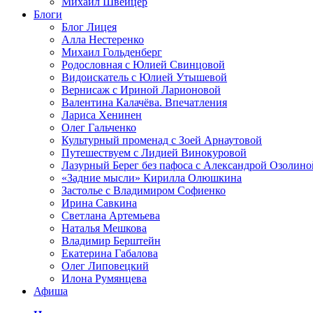
Михаил Швейцер
Блоги
Блог Лицея
Алла Нестеренко
Михаил Гольденберг
Родословная с Юлией Свинцовой
Видоискатель с Юлией Утышевой
Вернисаж с Ириной Ларионовой
Валентина Калачёва. Впечатления
Лариса Хенинен
Олег Гальченко
Культурный променад с Зоей Арнаутовой
Путешествуем с Лидией Винокуровой
Лазурный Берег без пафоса с Александрой Озолино
«Задние мысли» Кирилла Олюшкина
Застолье с Владимиром Софиенко
Ирина Савкина
Светлана Артемьева
Наталья Мешкова
Владимир Берштейн
Екатерина Габалова
Олег Липовецкий
Илона Румянцева
Афиша