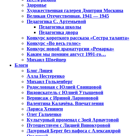
Здоровье
Художественная галерея Дмитрия Москина
Великая Отечественная. 1941 — 1945
Педагогика С. Артемьевой
Педагогика школы
Педагогика двора
Конкурс короткого рассказа «Сестра таланта»
Конкурс «Во весь голос»
Конкурс новой драматургии «Ремарка»
Каким мы помним август 1991-го…
Михаил Швейцер
Блоги
Блог Лицея
Алла Нестеренко
Михаил Гольденберг
Родословная с Юлией Свинцовой
Видоискатель с Юлией Утышевой
Вернисаж с Ириной Ларионовой
Валентина Калачёва. Впечатления
Лариса Хенинен
Олег Гальченко
Культурный променад с Зоей Арнаутовой
Путешествуем с Лидией Винокуровой
Лазурный Берег без пафоса с Александрой