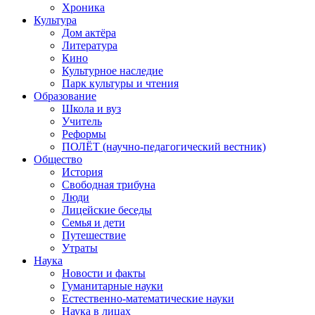
Хроника
Культура
Дом актёра
Литература
Кино
Культурное наследие
Парк культуры и чтения
Образование
Школа и вуз
Учитель
Реформы
ПОЛЁТ (научно-педагогический вестник)
Общество
История
Свободная трибуна
Люди
Лицейские беседы
Семья и дети
Путешествие
Утраты
Наука
Новости и факты
Гуманитарные науки
Естественно-математические науки
Наука в лицах