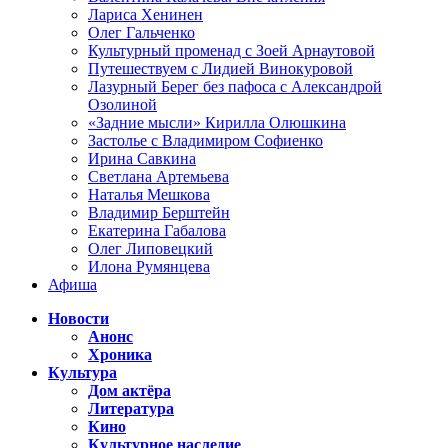
Лариса Хенинен
Олег Гальченко
Культурный променад с Зоей Арнаутовой
Путешествуем с Лидией Винокуровой
Лазурный Берег без пафоса с Александрой
Озолиной
«Задние мысли» Кирилла Олюшкина
Застолье с Владимиром Софиенко
Ирина Савкина
Светлана Артемьева
Наталья Мешкова
Владимир Берштейн
Екатерина Габалова
Олег Липовецкий
Илона Румянцева
Афиша
Новости
Анонс
Хроника
Культура
Дом актёра
Литература
Кино
Культурное наследие