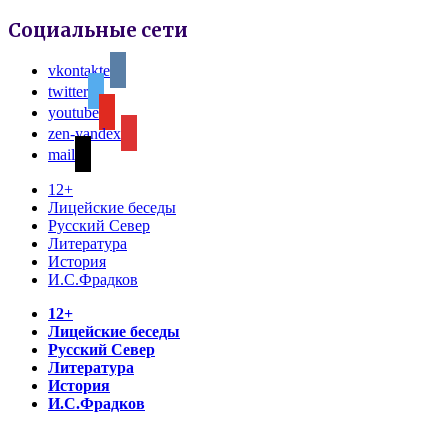
Социальные сети
vkontakte
twitter
youtube
zen-yandex
mail
12+
Лицейские беседы
Русский Север
Литература
История
И.С.Фрадков
12+
Лицейские беседы
Русский Север
Литература
История
И.С.Фрадков