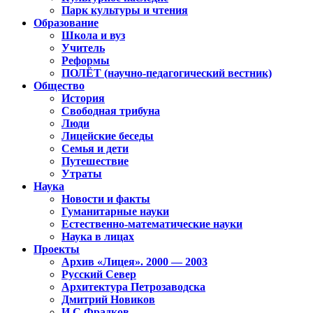
Парк культуры и чтения
Образование
Школа и вуз
Учитель
Реформы
ПОЛЁТ (научно-педагогический вестник)
Общество
История
Свободная трибуна
Люди
Лицейские беседы
Семья и дети
Путешествие
Утраты
Наука
Новости и факты
Гуманитарные науки
Естественно-математические науки
Наука в лицах
Проекты
Архив «Лицея». 2000 — 2003
Русский Север
Архитектура Петрозаводска
Дмитрий Новиков
И.С.Фрадков