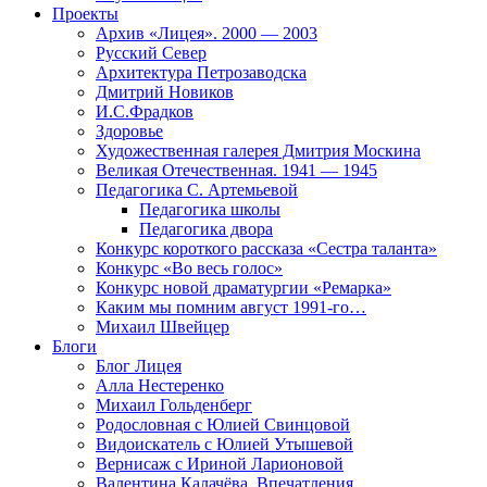
Проекты
Архив «Лицея». 2000 — 2003
Русский Север
Архитектура Петрозаводска
Дмитрий Новиков
И.С.Фрадков
Здоровье
Художественная галерея Дмитрия Москина
Великая Отечественная. 1941 — 1945
Педагогика С. Артемьевой
Педагогика школы
Педагогика двора
Конкурс короткого рассказа «Сестра таланта»
Конкурс «Во весь голос»
Конкурс новой драматургии «Ремарка»
Каким мы помним август 1991-го…
Михаил Швейцер
Блоги
Блог Лицея
Алла Нестеренко
Михаил Гольденберг
Родословная с Юлией Свинцовой
Видоискатель с Юлией Утышевой
Вернисаж с Ириной Ларионовой
Валентина Калачёва. Впечатления