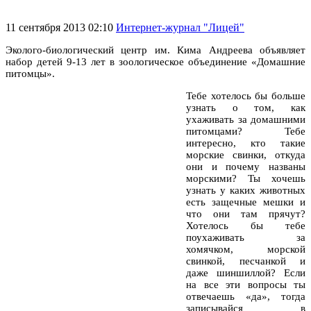
11 сентября 2013 02:10
Интернет-журнал "Лицей"
Эколого-биологический центр им. Кима Андреева объявляет
набор детей 9-13 лет в зоологическое объединение «Домашние
питомцы».
Тебе хотелось бы больше
узнать о том, как
ухаживать за домашними
питомцами? Тебе
интересно, кто такие
морские свинки, откуда
они и почему названы
морскими? Ты хочешь
узнать у каких животных
есть защечные мешки и
что они там прячут?
Хотелось бы тебе
поухаживать за
хомячком, морской
свинкой, песчанкой и
даже шиншиллой? Если
на все эти вопросы ты
отвечаешь «да», тогда
записывайся в