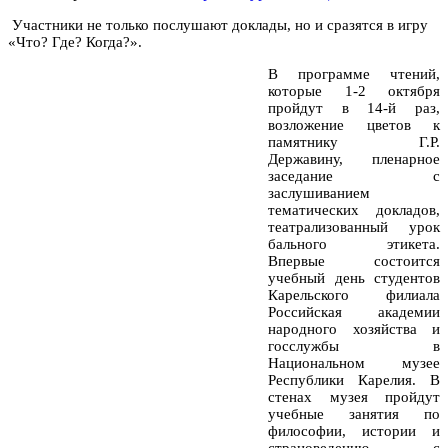
Участники не только послушают доклады, но и сразятся в игру
«Что? Где? Когда?».
В программе чтений,
которые 1-2 октября
пройдут в 14-й раз,
возложение цветов к
памятнику Г.Р.
Державину, пленарное
заседание с
заслушиванием
тематических докладов,
театрализованный урок
бального этикета.
Впервые состоится
учебный день студентов
Карельского филиала
Российская академии
народного хозяйства и
госслужбы в
Национальном музее
Республики Карелия. В
стенах музея пройдут
учебные занятия по
философии, истории и
страноведению с