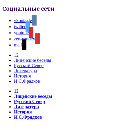
Социальные сети
vkontakte
twitter
youtube
zen-yandex
mail
12+
Лицейские беседы
Русский Север
Литература
История
И.С.Фрадков
12+
Лицейские беседы
Русский Север
Литература
История
И.С.Фрадков