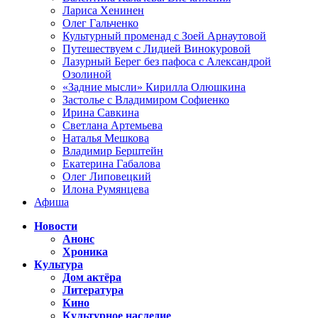
Лариса Хенинен
Олег Гальченко
Культурный променад с Зоей Арнаутовой
Путешествуем с Лидией Винокуровой
Лазурный Берег без пафоса с Александрой
Озолиной
«Задние мысли» Кирилла Олюшкина
Застолье с Владимиром Софиенко
Ирина Савкина
Светлана Артемьева
Наталья Мешкова
Владимир Берштейн
Екатерина Габалова
Олег Липовецкий
Илона Румянцева
Афиша
Новости
Анонс
Хроника
Культура
Дом актёра
Литература
Кино
Культурное наследие