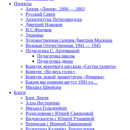
Проекты
Архив «Лицея». 2000 — 2003
Русский Север
Архитектура Петрозаводска
Дмитрий Новиков
И.С.Фрадков
Здоровье
Художественная галерея Дмитрия Москина
Великая Отечественная. 1941 — 1945
Педагогика С. Артемьевой
Педагогика школы
Педагогика двора
Конкурс короткого рассказа «Сестра таланта»
Конкурс «Во весь голос»
Конкурс новой драматургии «Ремарка»
Каким мы помним август 1991-го…
Михаил Швейцер
Блоги
Блог Лицея
Алла Нестеренко
Михаил Гольденберг
Родословная с Юлией Свинцовой
Видоискатель с Юлией Утышевой
Вернисаж с Ириной Ларионовой
Валентина Калачёва. Впечатления