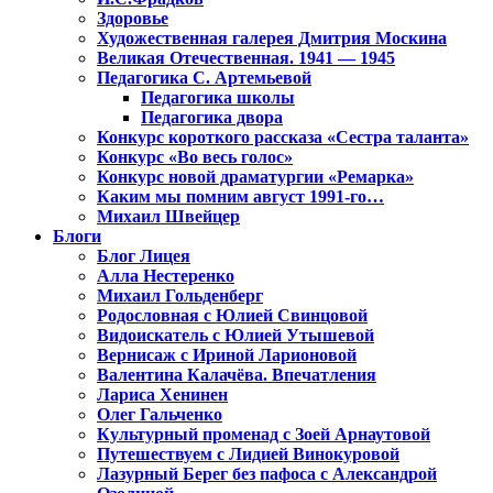
Здоровье
Художественная галерея Дмитрия Москина
Великая Отечественная. 1941 — 1945
Педагогика С. Артемьевой
Педагогика школы
Педагогика двора
Конкурс короткого рассказа «Сестра таланта»
Конкурс «Во весь голос»
Конкурс новой драматургии «Ремарка»
Каким мы помним август 1991-го…
Михаил Швейцер
Блоги
Блог Лицея
Алла Нестеренко
Михаил Гольденберг
Родословная с Юлией Свинцовой
Видоискатель с Юлией Утышевой
Вернисаж с Ириной Ларионовой
Валентина Калачёва. Впечатления
Лариса Хенинен
Олег Гальченко
Культурный променад с Зоей Арнаутовой
Путешествуем с Лидией Винокуровой
Лазурный Берег без пафоса с Александрой