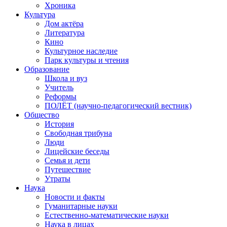
Хроника
Культура
Дом актёра
Литература
Кино
Культурное наследие
Парк культуры и чтения
Образование
Школа и вуз
Учитель
Реформы
ПОЛЁТ (научно-педагогический вестник)
Общество
История
Свободная трибуна
Люди
Лицейские беседы
Семья и дети
Путешествие
Утраты
Наука
Новости и факты
Гуманитарные науки
Естественно-математические науки
Наука в лицах