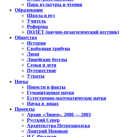
Парк культуры и чтения
Образование
Школа и вуз
Учитель
Реформы
ПОЛЁТ (научно-педагогический вестник)
Общество
История
Свободная трибуна
Люди
Лицейские беседы
Семья и дети
Путешествие
Утраты
Наука
Новости и факты
Гуманитарные науки
Естественно-математические науки
Наука в лицах
Проекты
Архив «Лицея». 2000 — 2003
Русский Север
Архитектура Петрозаводска
Дмитрий Новиков
И.С.Фрадков