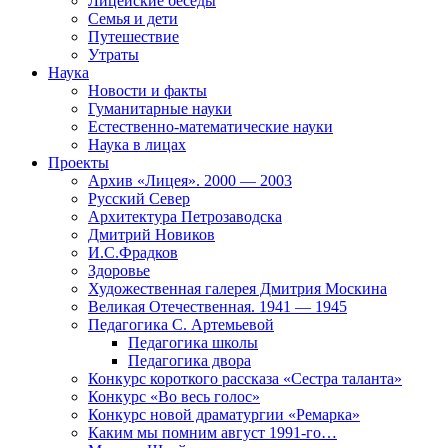
Лицейские беседы
Семья и дети
Путешествие
Утраты
Наука
Новости и факты
Гуманитарные науки
Естественно-математические науки
Наука в лицах
Проекты
Архив «Лицея». 2000 — 2003
Русский Север
Архитектура Петрозаводска
Дмитрий Новиков
И.С.Фрадков
Здоровье
Художественная галерея Дмитрия Москина
Великая Отечественная. 1941 — 1945
Педагогика С. Артемьевой
Педагогика школы
Педагогика двора
Конкурс короткого рассказа «Сестра таланта»
Конкурс «Во весь голос»
Конкурс новой драматургии «Ремарка»
Каким мы помним август 1991-го…