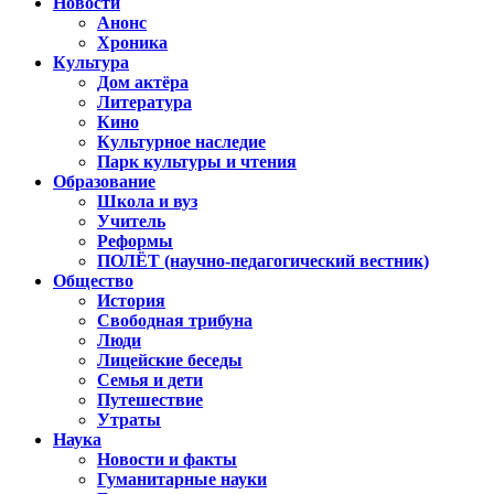
Новости
Анонс
Хроника
Культура
Дом актёра
Литература
Кино
Культурное наследие
Парк культуры и чтения
Образование
Школа и вуз
Учитель
Реформы
ПОЛЁТ (научно-педагогический вестник)
Общество
История
Свободная трибуна
Люди
Лицейские беседы
Семья и дети
Путешествие
Утраты
Наука
Новости и факты
Гуманитарные науки