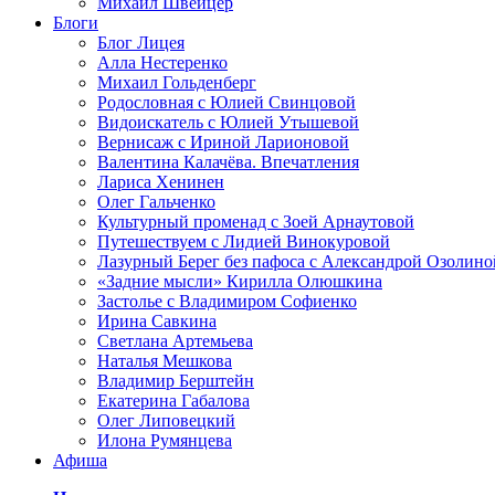
Михаил Швейцер
Блоги
Блог Лицея
Алла Нестеренко
Михаил Гольденберг
Родословная с Юлией Свинцовой
Видоискатель с Юлией Утышевой
Вернисаж с Ириной Ларионовой
Валентина Калачёва. Впечатления
Лариса Хенинен
Олег Гальченко
Культурный променад с Зоей Арнаутовой
Путешествуем с Лидией Винокуровой
Лазурный Берег без пафоса с Александрой Озолино
«Задние мысли» Кирилла Олюшкина
Застолье с Владимиром Софиенко
Ирина Савкина
Светлана Артемьева
Наталья Мешкова
Владимир Берштейн
Екатерина Габалова
Олег Липовецкий
Илона Румянцева
Афиша