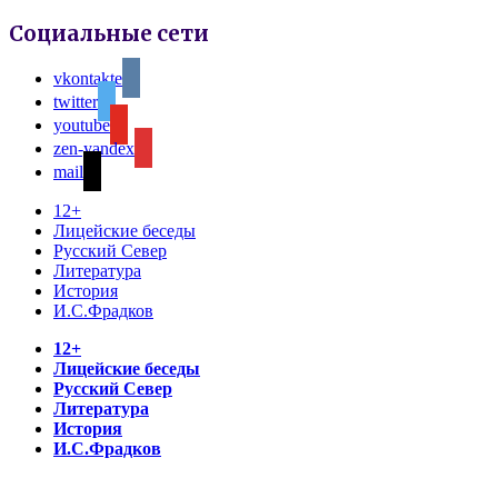
Социальные сети
vkontakte
twitter
youtube
zen-yandex
mail
12+
Лицейские беседы
Русский Север
Литература
История
И.С.Фрадков
12+
Лицейские беседы
Русский Север
Литература
История
И.С.Фрадков