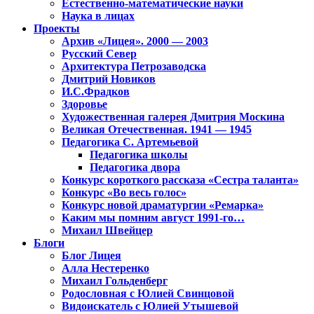
Естественно-математические науки
Наука в лицах
Проекты
Архив «Лицея». 2000 — 2003
Русский Север
Архитектура Петрозаводска
Дмитрий Новиков
И.С.Фрадков
Здоровье
Художественная галерея Дмитрия Москина
Великая Отечественная. 1941 — 1945
Педагогика С. Артемьевой
Педагогика школы
Педагогика двора
Конкурс короткого рассказа «Сестра таланта»
Конкурс «Во весь голос»
Конкурс новой драматургии «Ремарка»
Каким мы помним август 1991-го…
Михаил Швейцер
Блоги
Блог Лицея
Алла Нестеренко
Михаил Гольденберг
Родословная с Юлией Свинцовой
Видоискатель с Юлией Утышевой