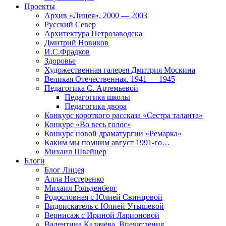
Проекты
Архив «Лицея». 2000 — 2003
Русский Север
Архитектура Петрозаводска
Дмитрий Новиков
И.С.Фрадков
Здоровье
Художественная галерея Дмитрия Москина
Великая Отечественная. 1941 — 1945
Педагогика С. Артемьевой
Педагогика школы
Педагогика двора
Конкурс короткого рассказа «Сестра таланта»
Конкурс «Во весь голос»
Конкурс новой драматургии «Ремарка»
Каким мы помним август 1991-го…
Михаил Швейцер
Блоги
Блог Лицея
Алла Нестеренко
Михаил Гольденберг
Родословная с Юлией Свинцовой
Видоискатель с Юлией Утышевой
Вернисаж с Ириной Ларионовой
Валентина Калачёва. Впечатления