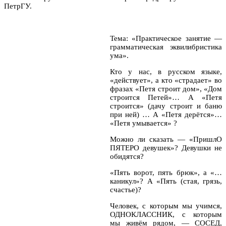
ПетрГУ.
Тема: «Практическое занятие —
грамматическая эквилибристика
ума».
Кто у нас, в русском языке,
«действует», а кто «страдает» во
фразах «Петя строит дом», «Дом
строится Петей»… А «Петя
строится» (дачу строит и баню
при ней) … А «Петя дерётся»…
«Петя умывается» ?
Можно ли сказать — «ПришлО
ПЯТЕРО девушек»? Девушки не
обидятся?
«Пять ворот, пять брюк», а «…
каникул»? А «Пять (стая, грязь,
счастье)?
Человек, с которым мы учимся,
ОДНОКЛАССНИК, с которым
мы живём рядом, — СОСЕД,