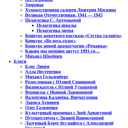
Здоровье
Художественная галерея Дмитрия Москина
Великая Отечественная. 1941 — 1945
Педагогика С. Артемьевой
Педагогика школы
Педагогика двора
Конкурс короткого рассказа «Сестра таланта»
Конкурс «Во весь голос»
Конкурс новой драматургии «Ремарка»
Каким мы помним август 1991-го…
Михаил Швейцер
Блоги
Блог Лицея
Алла Нестеренко
Михаил Гольденберг
Родословная с Юлией Свинцовой
Видоискатель с Юлией Утышевой
Вернисаж с Ириной Ларионовой
Валентина Калачёва. Впечатления
Лариса Хенинен
Олег Гальченко
Культурный променад с Зоей Арнаутовой
Путешествуем с Лидией Винокуровой
Лазурный Берег без пафоса с Александрой