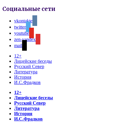
Социальные сети
vkontakte
twitter
youtube
zen-yandex
mail
12+
Лицейские беседы
Русский Север
Литература
История
И.С.Фрадков
12+
Лицейские беседы
Русский Север
Литература
История
И.С.Фрадков