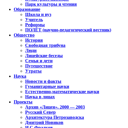
Парк культуры и чтения
Образование
Школа и вуз
Учитель
Реформы
ПОЛЁТ (научно-педагогический вестник)
Общество
История
Свободная трибуна
Люди
Лицейские беседы
Семья и дети
Путешествие
Утраты
Наука
Новости и факты
Гуманитарные науки
Естественно-математические науки
Наука в лицах
Проекты
Архив «Лицея». 2000 — 2003
Русский Север
Архитектура Петрозаводска
Дмитрий Новиков
И.С.Фрадков