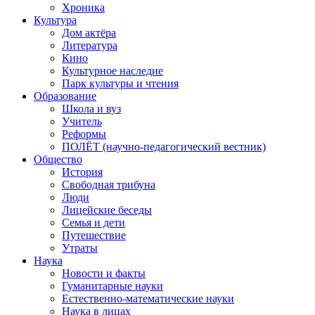
Хроника
Культура
Дом актёра
Литература
Кино
Культурное наследие
Парк культуры и чтения
Образование
Школа и вуз
Учитель
Реформы
ПОЛЁТ (научно-педагогический вестник)
Общество
История
Свободная трибуна
Люди
Лицейские беседы
Семья и дети
Путешествие
Утраты
Наука
Новости и факты
Гуманитарные науки
Естественно-математические науки
Наука в лицах