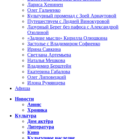
Лариса Хенинен
Олег Гальченко
Культурный променад с Зоей Арнаутовой
Путешествуем с Лидией Винокуровой
Лазурный Берег без пафоса с Александрой
Озолиной
«Задние мысли» Кирилла Олюшкина
Застолье с Владимиром Софиенко
Ирина Савкина
Светлана Артемьева
Наталья Мешкова
Владимир Берштейн
Екатерина Габалова
Олег Липовецкий
Илона Румянцева
Афиша
Новости
Анонс
Хроника
Культура
Дом актёра
Литература
Кино
Культурное наследие