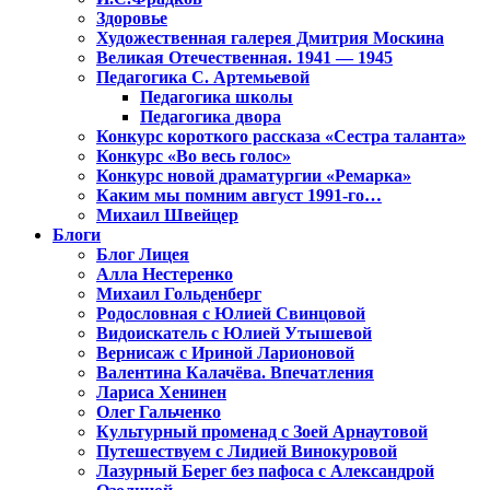
Здоровье
Художественная галерея Дмитрия Москина
Великая Отечественная. 1941 — 1945
Педагогика С. Артемьевой
Педагогика школы
Педагогика двора
Конкурс короткого рассказа «Сестра таланта»
Конкурс «Во весь голос»
Конкурс новой драматургии «Ремарка»
Каким мы помним август 1991-го…
Михаил Швейцер
Блоги
Блог Лицея
Алла Нестеренко
Михаил Гольденберг
Родословная с Юлией Свинцовой
Видоискатель с Юлией Утышевой
Вернисаж с Ириной Ларионовой
Валентина Калачёва. Впечатления
Лариса Хенинен
Олег Гальченко
Культурный променад с Зоей Арнаутовой
Путешествуем с Лидией Винокуровой
Лазурный Берег без пафоса с Александрой