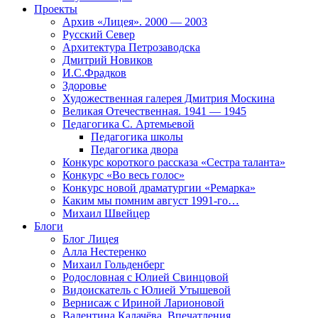
Проекты
Архив «Лицея». 2000 — 2003
Русский Север
Архитектура Петрозаводска
Дмитрий Новиков
И.С.Фрадков
Здоровье
Художественная галерея Дмитрия Москина
Великая Отечественная. 1941 — 1945
Педагогика С. Артемьевой
Педагогика школы
Педагогика двора
Конкурс короткого рассказа «Сестра таланта»
Конкурс «Во весь голос»
Конкурс новой драматургии «Ремарка»
Каким мы помним август 1991-го…
Михаил Швейцер
Блоги
Блог Лицея
Алла Нестеренко
Михаил Гольденберг
Родословная с Юлией Свинцовой
Видоискатель с Юлией Утышевой
Вернисаж с Ириной Ларионовой
Валентина Калачёва. Впечатления