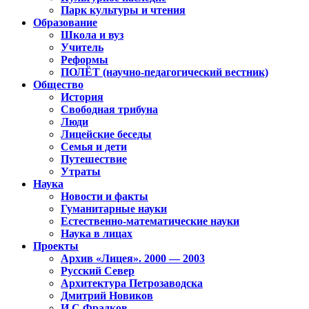
Парк культуры и чтения
Образование
Школа и вуз
Учитель
Реформы
ПОЛЁТ (научно-педагогический вестник)
Общество
История
Свободная трибуна
Люди
Лицейские беседы
Семья и дети
Путешествие
Утраты
Наука
Новости и факты
Гуманитарные науки
Естественно-математические науки
Наука в лицах
Проекты
Архив «Лицея». 2000 — 2003
Русский Север
Архитектура Петрозаводска
Дмитрий Новиков
И.С.Фрадков