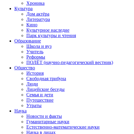
Хроника
Культура
Дом актёра
Литература
Кино
Культурное наследие
Парк культуры и чтения
Образование
Школа и вуз
Учитель
Реформы
ПОЛЁТ (научно-педагогический вестник)
Общество
История
Свободная трибуна
Люди
Лицейские беседы
Семья и дети
Путешествие
Утраты
Наука
Новости и факты
Гуманитарные науки
Естественно-математические науки
Наука в лицах