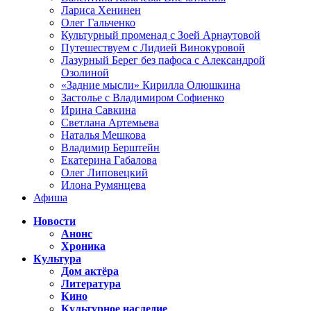
Лариса Хенинен
Олег Гальченко
Культурный променад с Зоей Арнаутовой
Путешествуем с Лидией Винокуровой
Лазурный Берег без пафоса с Александрой
Озолиной
«Задние мысли» Кирилла Олюшкина
Застолье с Владимиром Софиенко
Ирина Савкина
Светлана Артемьева
Наталья Мешкова
Владимир Берштейн
Екатерина Габалова
Олег Липовецкий
Илона Румянцева
Афиша
Новости
Анонс
Хроника
Культура
Дом актёра
Литература
Кино
Культурное наследие