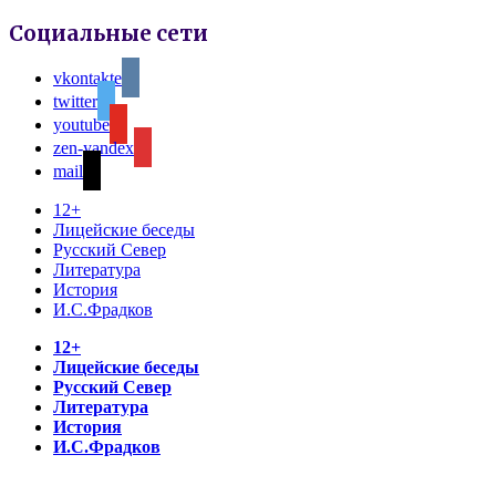
Социальные сети
vkontakte
twitter
youtube
zen-yandex
mail
12+
Лицейские беседы
Русский Север
Литература
История
И.С.Фрадков
12+
Лицейские беседы
Русский Север
Литература
История
И.С.Фрадков