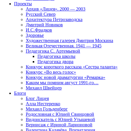
Проекты
Архив «Лицея». 2000 — 2003
Русский Север
Архитектура Петрозаводска
Дмитрий Новиков
И.С.Фрадков
Здоровье
Художественная галерея Дмитрия Москина
Великая Отечественная. 1941 — 1945
Педагогика С. Артемьевой
Педагогика школы
Педагогика двора
Конкурс короткого рассказа «Сестра таланта»
Конкурс «Во весь голос»
Конкурс новой драматургии «Ремарка»
Каким мы помним август 1991-го…
Михаил Швейцер
Блоги
Блог Лицея
Алла Нестеренко
Михаил Гольденберг
Родословная с Юлией Свинцовой
Видоискатель с Юлией Утышевой
Вернисаж с Ириной Ларионовой
Валентина Калачёва. Впечатления