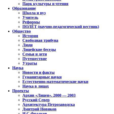
Парк культуры и чтения
Образование
Школа и вуз
Учитель
Реформы
ПОЛЁТ (научно-педагогический вестник)
Общество
История
Свободная трибуна
Люди
Лицейские беседы
Семья и дети
Путешествие
Утраты
Наука
Новости и факты
Гуманитарные науки
Естественно-математические науки
Наука в лицах
Проекты
Архив «Лицея». 2000 — 2003
Русский Север
Архитектура Петрозаводска
Дмитрий Новиков
И.С.Фрадков