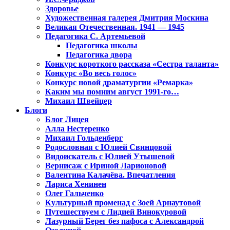
Здоровье
Художественная галерея Дмитрия Москина
Великая Отечественная. 1941 — 1945
Педагогика С. Артемьевой
Педагогика школы
Педагогика двора
Конкурс короткого рассказа «Сестра таланта»
Конкурс «Во весь голос»
Конкурс новой драматургии «Ремарка»
Каким мы помним август 1991-го…
Михаил Швейцер
Блоги
Блог Лицея
Алла Нестеренко
Михаил Гольденберг
Родословная с Юлией Свинцовой
Видоискатель с Юлией Утышевой
Вернисаж с Ириной Ларионовой
Валентина Калачёва. Впечатления
Лариса Хенинен
Олег Гальченко
Культурный променад с Зоей Арнаутовой
Путешествуем с Лидией Винокуровой
Лазурный Берег без пафоса с Александрой