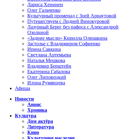
Лариса Хенинен
Олег Гальченко
Культурный променад с Зоей Арнаутовой
Путешествуем с Лидией Винокуровой
Лазурный Берег без пафоса с Александрой
Озолиной
«Задние мысли» Кирилла Олюшкина
Застолье с Владимиром Софиенко
Ирина Савкина
Светлана Артемьева
Наталья Мешкова
Владимир Берштейн
Екатерина Габалова
Олег Липовецкий
Илона Румянцева
Афиша
Новости
Анонс
Хроника
Культура
Дом актёра
Литература
Кино
Культурное наследие