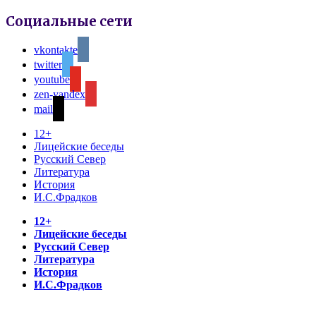
Социальные сети
vkontakte
twitter
youtube
zen-yandex
mail
12+
Лицейские беседы
Русский Север
Литература
История
И.С.Фрадков
12+
Лицейские беседы
Русский Север
Литература
История
И.С.Фрадков