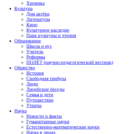
Хроника
Культура
Дом актёра
Литература
Кино
Культурное наследие
Парк культуры и чтения
Образование
Школа и вуз
Учитель
Реформы
ПОЛЁТ (научно-педагогический вестник)
Общество
История
Свободная трибуна
Люди
Лицейские беседы
Семья и дети
Путешествие
Утраты
Наука
Новости и факты
Гуманитарные науки
Естественно-математические науки
Наука в лицах