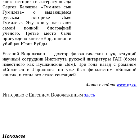
книга историка и литературоведа
Сергея Белякова «Гумилев сын
Гумилева» о выдающемся
русском историке Льве
Гумилеве. Эту книгу называют
самой полной биографией
ученого. Третье место было
присуждено книге «Вор, шпион и
убийца» Юрия Буйды.
Евгений Водолазкин — доктор филологических наук, ведущий
научный сотрудник Института русской литературы РАН (более
известного как Пушкинский Дом). Три года назад с романом
«Соловьев и Ларионов» он уже был финалистом «Большой
книги», и тогда это стало сенсацией.
Фото с сайта
www.rg.ru
Интервью с Евгением Водолазкиным
здесь
Похожее