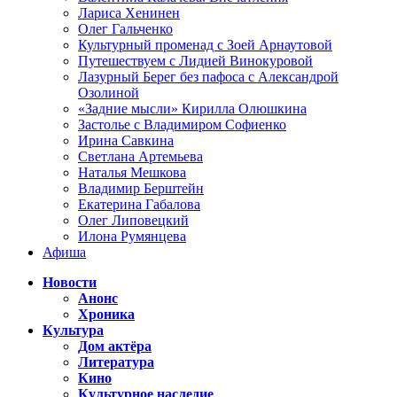
Лариса Хенинен
Олег Гальченко
Культурный променад с Зоей Арнаутовой
Путешествуем с Лидией Винокуровой
Лазурный Берег без пафоса с Александрой
Озолиной
«Задние мысли» Кирилла Олюшкина
Застолье с Владимиром Софиенко
Ирина Савкина
Светлана Артемьева
Наталья Мешкова
Владимир Берштейн
Екатерина Габалова
Олег Липовецкий
Илона Румянцева
Афиша
Новости
Анонс
Хроника
Культура
Дом актёра
Литература
Кино
Культурное наследие