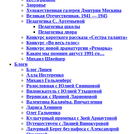
Здоровье
Художественная галерея Дмитрия Москина
Великая Отечественная. 1941 — 1945
Педагогика С. Артемьевой
Педагогика школы
Педагогика двора
Конкурс короткого рассказа «Сестра таланта»
Конкурс «Во весь голос»
Конкурс новой драматургии «Ремарка»
Каким мы помним август 1991-го…
Михаил Швейцер
Блоги
Блог Лицея
Алла Нестеренко
Михаил Гольденберг
Родословная с Юлией Свинцовой
Видоискатель с Юлией Утышевой
Вернисаж с Ириной Ларионовой
Валентина Калачёва. Впечатления
Лариса Хенинен
Олег Гальченко
Культурный променад с Зоей Арнаутовой
Путешествуем с Лидией Винокуровой
Лазурный Берег без пафоса с Александрой