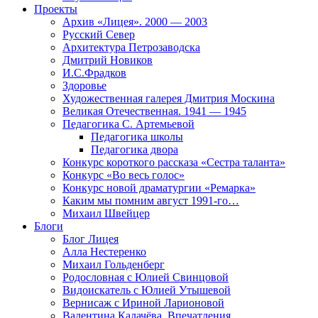
Проекты
Архив «Лицея». 2000 — 2003
Русский Север
Архитектура Петрозаводска
Дмитрий Новиков
И.С.Фрадков
Здоровье
Художественная галерея Дмитрия Москина
Великая Отечественная. 1941 — 1945
Педагогика С. Артемьевой
Педагогика школы
Педагогика двора
Конкурс короткого рассказа «Сестра таланта»
Конкурс «Во весь голос»
Конкурс новой драматургии «Ремарка»
Каким мы помним август 1991-го…
Михаил Швейцер
Блоги
Блог Лицея
Алла Нестеренко
Михаил Гольденберг
Родословная с Юлией Свинцовой
Видоискатель с Юлией Утышевой
Вернисаж с Ириной Ларионовой
Валентина Калачёва. Впечатления