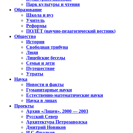
Парк культуры и чтения
Образование
Школа и вуз
Учитель
Реформы
ПОЛЁТ (научно-педагогический вестник)
Общество
История
Свободная трибуна
Люди
Лицейские беседы
Семья и дети
Путешествие
Утраты
Наука
Новости и факты
Гуманитарные науки
Естественно-математические науки
Наука в лицах
Проекты
Архив «Лицея». 2000 — 2003
Русский Север
Архитектура Петрозаводска
Дмитрий Новиков
И.С.Фрадков