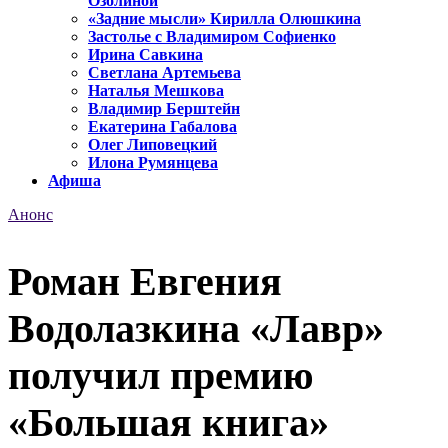
Озолиной
«Задние мысли» Кирилла Олюшкина
Застолье с Владимиром Софиенко
Ирина Савкина
Светлана Артемьева
Наталья Мешкова
Владимир Берштейн
Екатерина Габалова
Олег Липовецкий
Илона Румянцева
Афиша
Анонс
Роман Евгения
Водолазкина «Лавр»
получил премию
«Большая книга»