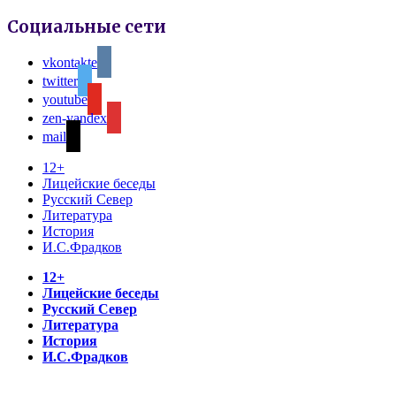
Социальные сети
vkontakte
twitter
youtube
zen-yandex
mail
12+
Лицейские беседы
Русский Север
Литература
История
И.С.Фрадков
12+
Лицейские беседы
Русский Север
Литература
История
И.С.Фрадков