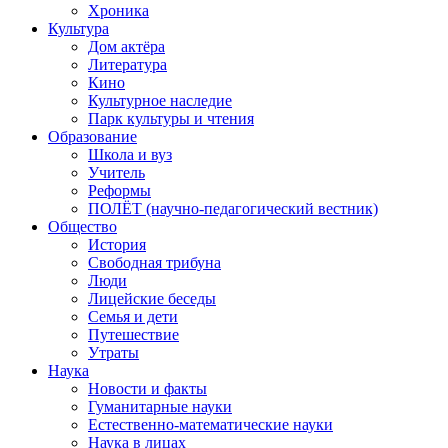
Хроника
Культура
Дом актёра
Литература
Кино
Культурное наследие
Парк культуры и чтения
Образование
Школа и вуз
Учитель
Реформы
ПОЛЁТ (научно-педагогический вестник)
Общество
История
Свободная трибуна
Люди
Лицейские беседы
Семья и дети
Путешествие
Утраты
Наука
Новости и факты
Гуманитарные науки
Естественно-математические науки
Наука в лицах