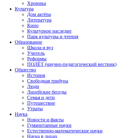
Хроника
Культура
Дом актёра
Литература
Кино
Культурное наследие
Парк культуры и чтения
Образование
Школа и вуз
Учитель
Реформы
ПОЛЁТ (научно-педагогический вестник)
Общество
История
Свободная трибуна
Люди
Лицейские беседы
Семья и дети
Путешествие
Утраты
Наука
Новости и факты
Гуманитарные науки
Естественно-математические науки
Наука в лицах