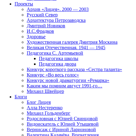
Проекты
Архив «Лицея». 2000 — 2003
Русский Север
Архитектура Петрозаводска
Дмитрий Новиков
И.С.Фрадков
Здоровье
Художественная галерея Дмитрия Москина
Великая Отечественная. 1941 — 1945
Педагогика С. Артемьевой
Педагогика школы
Педагогика двора
Конкурс короткого рассказа «Сестра таланта»
Конкурс «Во весь голос»
Конкурс новой драматургии «Ремарка»
Каким мы помним август 1991-го…
Михаил Швейцер
Блоги
Блог Лицея
Алла Нестеренко
Михаил Гольденберг
Родословная с Юлией Свинцовой
Видоискатель с Юлией Утышевой
Вернисаж с Ириной Ларионовой
Валентина Калачёва. Впечатления