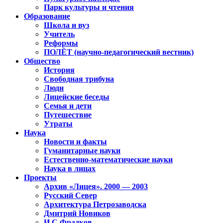
Парк культуры и чтения
Образование
Школа и вуз
Учитель
Реформы
ПОЛЁТ (научно-педагогический вестник)
Общество
История
Свободная трибуна
Люди
Лицейские беседы
Семья и дети
Путешествие
Утраты
Наука
Новости и факты
Гуманитарные науки
Естественно-математические науки
Наука в лицах
Проекты
Архив «Лицея». 2000 — 2003
Русский Север
Архитектура Петрозаводска
Дмитрий Новиков
И.С.Фрадков