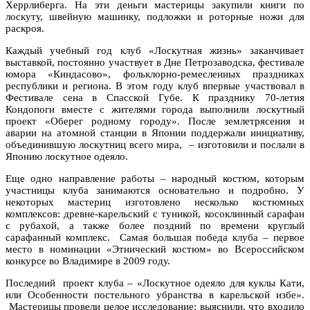
Херрлиберга. На эти деньги мастерицы закупили книги по
лоскуту, швейную машинку, подложки и роторные ножи для
раскроя.
Каждый учебный год клуб «Лоскутная жизнь» заканчивает
выставкой, постоянно участвует в Дне Петрозаводска, фестивале
юмора «Киндасово», фольклорно-ремесленных праздниках
республики и региона. В этом году клуб впервые участвовал в
Фестивале сена в Спасской Губе. К празднику 70-летия
Кондопоги вместе с жителями города выполнили лоскутный
проект «Оберег родному городу». После землетрясения и
аварии на атомной станции в Японии поддержали инициативу,
объединившую лоскутниц всего мира, – изготовили и послали в
Японию лоскутное одеяло.
Еще одно направление работы – народный костюм, которым
участницы клуба занимаются основательно и подробно. У
некоторых мастериц изготовлено несколько костюмных
комплексов: древне-карельский с туникой, косоклинный сарафан
с рубахой, а также более поздний по времени круглый
сарафанный комплекс. Самая большая победа клуба – первое
место в номинации «Этнический костюм» во Всероссийском
конкурсе во Владимире в 2009 году.
Последний проект клуба – «Лоскутное одеяло для куклы Кати,
или Особенности постельного убранства в карельской избе».
Мастерицы провели целое исследование: выяснили, что входило