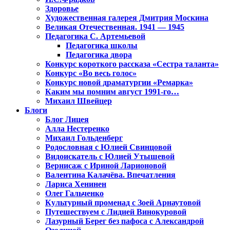
Здоровье
Художественная галерея Дмитрия Москина
Великая Отечественная. 1941 — 1945
Педагогика С. Артемьевой
Педагогика школы
Педагогика двора
Конкурс короткого рассказа «Сестра таланта»
Конкурс «Во весь голос»
Конкурс новой драматургии «Ремарка»
Каким мы помним август 1991-го…
Михаил Швейцер
Блоги
Блог Лицея
Алла Нестеренко
Михаил Гольденберг
Родословная с Юлией Свинцовой
Видоискатель с Юлией Утышевой
Вернисаж с Ириной Ларионовой
Валентина Калачёва. Впечатления
Лариса Хенинен
Олег Гальченко
Культурный променад с Зоей Арнаутовой
Путешествуем с Лидией Винокуровой
Лазурный Берег без пафоса с Александрой