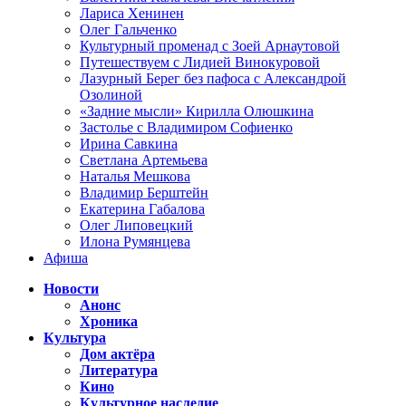
Лариса Хенинен
Олег Гальченко
Культурный променад с Зоей Арнаутовой
Путешествуем с Лидией Винокуровой
Лазурный Берег без пафоса с Александрой
Озолиной
«Задние мысли» Кирилла Олюшкина
Застолье с Владимиром Софиенко
Ирина Савкина
Светлана Артемьева
Наталья Мешкова
Владимир Берштейн
Екатерина Габалова
Олег Липовецкий
Илона Румянцева
Афиша
Новости
Анонс
Хроника
Культура
Дом актёра
Литература
Кино
Культурное наследие