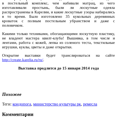
в постельный комплекс, чем набивали матрац, из чего
изготавливали простынь, были ли лоскутные одеяла
распространены в Карелии, и какие лоскутные узоры набирались
в то время. Было изготовлено 35 кукольных деревянных
кроваток с полным постельным убранством и даже с
половичком.
Какими только техниками, обогащающими лоскутную пластику,
не владеют мастера квилт-клуба! Вышивка, в том числе и
лентами, работа с кожей, лепка из соленого теста, текстильные
игрушки, куклы, цветы и даже открытки.
Открытие выставки будет транслироваться на сайте
http://create.karelia.ru/ru/
.
Выставка продлится до 15 января 2014 года
Похожее
Теги:
кондопога
,
министерство культуры рк
,
ремесла
Комментарии