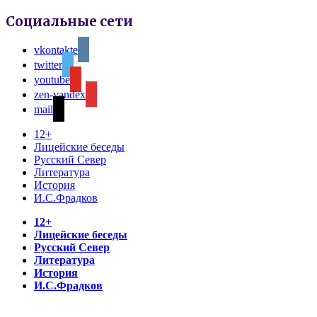
Социальные сети
vkontakte
twitter
youtube
zen-yandex
mail
12+
Лицейские беседы
Русский Север
Литература
История
И.С.Фрадков
12+
Лицейские беседы
Русский Север
Литература
История
И.С.Фрадков