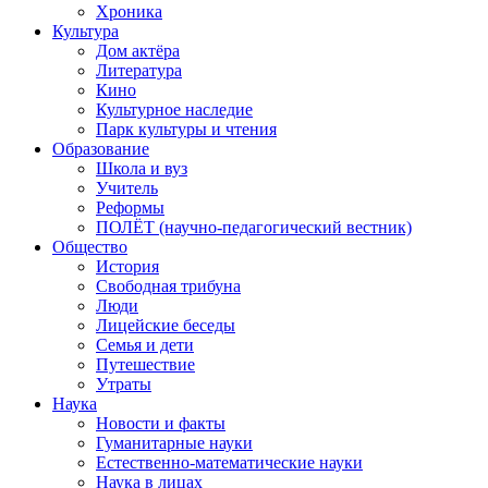
Хроника
Культура
Дом актёра
Литература
Кино
Культурное наследие
Парк культуры и чтения
Образование
Школа и вуз
Учитель
Реформы
ПОЛЁТ (научно-педагогический вестник)
Общество
История
Свободная трибуна
Люди
Лицейские беседы
Семья и дети
Путешествие
Утраты
Наука
Новости и факты
Гуманитарные науки
Естественно-математические науки
Наука в лицах