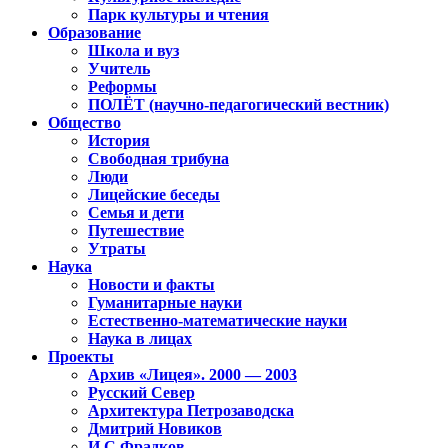
Парк культуры и чтения
Образование
Школа и вуз
Учитель
Реформы
ПОЛЁТ (научно-педагогический вестник)
Общество
История
Свободная трибуна
Люди
Лицейские беседы
Семья и дети
Путешествие
Утраты
Наука
Новости и факты
Гуманитарные науки
Естественно-математические науки
Наука в лицах
Проекты
Архив «Лицея». 2000 — 2003
Русский Север
Архитектура Петрозаводска
Дмитрий Новиков
И.С.Фрадков