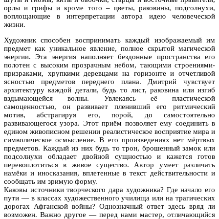
орлы и грифы и кроме того – цветы, раковины, подсолнухи,
воплощающие в интерпретации автора идею человеческой
жизни.
Художник способен воспринимать каждый изображаемый им
предмет как уникальное явление, полное скрытой магической
энергии. Эта энергия наполняет бездонные пространства его
полотен с высоким прозрачным небом, тающими строениями-
призраками, хрупкими деревцами на горизонте и отчетливой
ясностью предметов переднего плана. Дмитрий чувствует
архитектуру каждой детали, будь то лист, раковина или изгиб
вздымающейся волны. Увлекаясь её пластической
самоценностью, он развивает пленивший его ритмический
мотив, абстрагируя его, порой, до самостоятельно
развивающегося узора. Этот приём позволяет ему соединить в
едином живописном решении реалистическое восприятие мира и
символическое осмысление. В его произведениях нет мёртвых
предметов. Каждый из них будь то трон, брошенный замок или
подсолнухи обладает двойной сущностью и кажется готов
перевоплотиться в живое существо. Автор умеет различать
намёки и иносказания, вплетенные в текст действительности и
сообщать им зримую форму.
Каковы источники творческого дара художника? Где начало его
пути — в классах художественного училища или на трагических
дорогах Афганской войны? Однозначный ответ здесь вряд ли
возможен. Важно другое — перед нами мастер, отличающийся