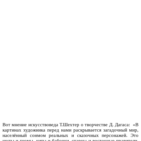
Вот мнение искусствоведа Т.Шехтер о творчестве Д. Дагаса: «В
картинах художника перед нами раскрывается загадочный мир,
населённый сонмом реальных и сказочных персонажей. Это
шуты и гномы, киты и бабочки, старцы и восточные правители,