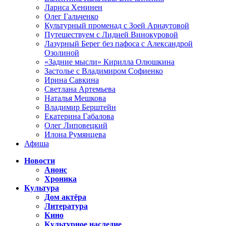
Лариса Хенинен
Олег Гальченко
Культурный променад с Зоей Арнаутовой
Путешествуем с Лидией Винокуровой
Лазурный Берег без пафоса с Александрой
Озолиной
«Задние мысли» Кирилла Олюшкина
Застолье с Владимиром Софиенко
Ирина Савкина
Светлана Артемьева
Наталья Мешкова
Владимир Берштейн
Екатерина Габалова
Олег Липовецкий
Илона Румянцева
Афиша
Новости
Анонс
Хроника
Культура
Дом актёра
Литература
Кино
Культурное наследие