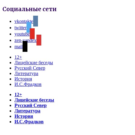
Социальные сети
vkontakte
twitter
youtube
zen-yandex
mail
12+
Лицейские беседы
Русский Север
Литература
История
И.С.Фрадков
12+
Лицейские беседы
Русский Север
Литература
История
И.С.Фрадков