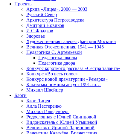
Проекты
Архив «Лицея». 2000 — 2003
Русский Север
Архитектура Петрозаводска
Дмитрий Новиков
И.С.Фрадков
Здоровье
Художественная галерея Дмитрия Москина
Великая Отечественная. 1941 — 1945
Педагогика С. Артемьевой
Педагогика школы
Педагогика двора
Конкурс короткого рассказа «Сестра таланта»
Конкурс «Во весь голос»
Конкурс новой драматургии «Ремарка»
Каким мы помним август 1991-го…
Михаил Швейцер
Блоги
Блог Лицея
Алла Нестеренко
Михаил Гольденберг
Родословная с Юлией Свинцовой
Видоискатель с Юлией Утышевой
Вернисаж с Ириной Ларионовой
Валентина Калачёва. Впечатления