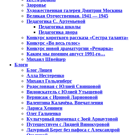
Здоровье
Художественная галерея Дмитрия Москина
Великая Отечественная. 1941 — 1945
Педагогика С. Артемьевой
Педагогика школы
Педагогика двора
Конкурс короткого рассказа «Сестра таланта»
Конкурс «Во весь голос»
Конкурс новой драматургии «Ремарка»
Каким мы помним август 1991-го…
Михаил Швейцер
Блоги
Блог Лицея
Алла Нестеренко
Михаил Гольденберг
Родословная с Юлией Свинцовой
Видоискатель с Юлией Утышевой
Вернисаж с Ириной Ларионовой
Валентина Калачёва. Впечатления
Лариса Хенинен
Олег Гальченко
Культурный променад с Зоей Арнаутовой
Путешествуем с Лидией Винокуровой
Лазурный Берег без пафоса с Александрой