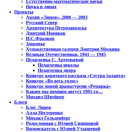
Естественно-математические науки
Наука в лицах
Проекты
Архив «Лицея». 2000 — 2003
Русский Север
Архитектура Петрозаводска
Дмитрий Новиков
И.С.Фрадков
Здоровье
Художественная галерея Дмитрия Москина
Великая Отечественная. 1941 — 1945
Педагогика С. Артемьевой
Педагогика школы
Педагогика двора
Конкурс короткого рассказа «Сестра таланта»
Конкурс «Во весь голос»
Конкурс новой драматургии «Ремарка»
Каким мы помним август 1991-го…
Михаил Швейцер
Блоги
Блог Лицея
Алла Нестеренко
Михаил Гольденберг
Родословная с Юлией Свинцовой
Видоискатель с Юлией Утышевой