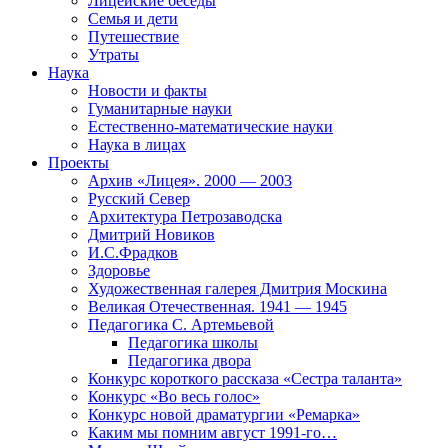
Лицейские беседы
Семья и дети
Путешествие
Утраты
Наука
Новости и факты
Гуманитарные науки
Естественно-математические науки
Наука в лицах
Проекты
Архив «Лицея». 2000 — 2003
Русский Север
Архитектура Петрозаводска
Дмитрий Новиков
И.С.Фрадков
Здоровье
Художественная галерея Дмитрия Москина
Великая Отечественная. 1941 — 1945
Педагогика С. Артемьевой
Педагогика школы
Педагогика двора
Конкурс короткого рассказа «Сестра таланта»
Конкурс «Во весь голос»
Конкурс новой драматургии «Ремарка»
Каким мы помним август 1991-го…