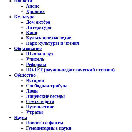
Новости
Анонс
Хроника
Культура
Дом актёра
Литература
Кино
Культурное наследие
Парк культуры и чтения
Образование
Школа и вуз
Учитель
Реформы
ПОЛЁТ (научно-педагогический вестник)
Общество
История
Свободная трибуна
Люди
Лицейские беседы
Семья и дети
Путешествие
Утраты
Наука
Новости и факты
Гуманитарные науки