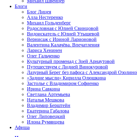
Михаил Швейцер
Блоги
Блог Лицея
Алла Нестеренко
Михаил Гольденберг
Родословная с Юлией Свинцовой
Видоискатель с Юлией Утышевой
Вернисаж с Ириной Ларионовой
Валентина Калачёва. Впечатления
Лариса Хенинен
Олег Гальченко
Культурный променад с Зоей Арнаутовой
Путешествуем с Лидией Винокуровой
Лазурный Берег без пафоса с Александрой Озолино
«Задние мысли» Кирилла Олюшкина
Застолье с Владимиром Софиенко
Ирина Савкина
Светлана Артемьева
Наталья Мешкова
Владимир Берштейн
Екатерина Габалова
Олег Липовецкий
Илона Румянцева
Афиша