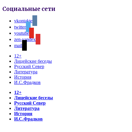
Социальные сети
vkontakte
twitter
youtube
zen-yandex
mail
12+
Лицейские беседы
Русский Север
Литература
История
И.С.Фрадков
12+
Лицейские беседы
Русский Север
Литература
История
И.С.Фрадков