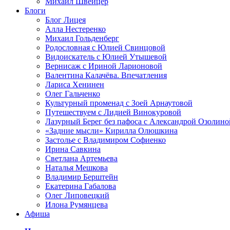
Михаил Швейцер
Блоги
Блог Лицея
Алла Нестеренко
Михаил Гольденберг
Родословная с Юлией Свинцовой
Видоискатель с Юлией Утышевой
Вернисаж с Ириной Ларионовой
Валентина Калачёва. Впечатления
Лариса Хенинен
Олег Гальченко
Культурный променад с Зоей Арнаутовой
Путешествуем с Лидией Винокуровой
Лазурный Берег без пафоса с Александрой Озолино
«Задние мысли» Кирилла Олюшкина
Застолье с Владимиром Софиенко
Ирина Савкина
Светлана Артемьева
Наталья Мешкова
Владимир Берштейн
Екатерина Габалова
Олег Липовецкий
Илона Румянцева
Афиша