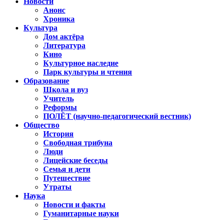
Новости
Анонс
Хроника
Культура
Дом актёра
Литература
Кино
Культурное наследие
Парк культуры и чтения
Образование
Школа и вуз
Учитель
Реформы
ПОЛЁТ (научно-педагогический вестник)
Общество
История
Свободная трибуна
Люди
Лицейские беседы
Семья и дети
Путешествие
Утраты
Наука
Новости и факты
Гуманитарные науки