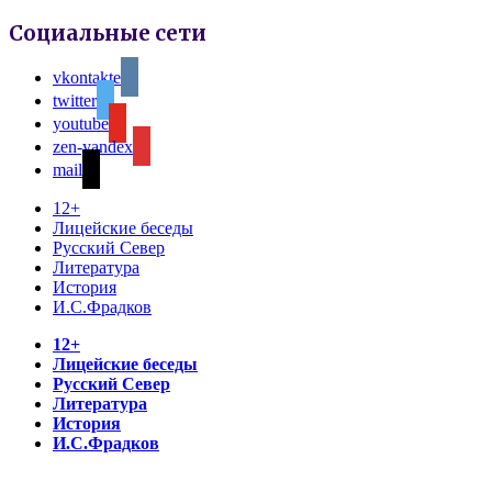
Социальные сети
vkontakte
twitter
youtube
zen-yandex
mail
12+
Лицейские беседы
Русский Север
Литература
История
И.С.Фрадков
12+
Лицейские беседы
Русский Север
Литература
История
И.С.Фрадков