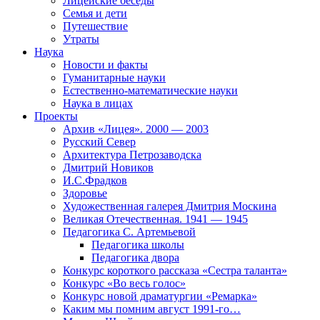
Лицейские беседы
Семья и дети
Путешествие
Утраты
Наука
Новости и факты
Гуманитарные науки
Естественно-математические науки
Наука в лицах
Проекты
Архив «Лицея». 2000 — 2003
Русский Север
Архитектура Петрозаводска
Дмитрий Новиков
И.С.Фрадков
Здоровье
Художественная галерея Дмитрия Москина
Великая Отечественная. 1941 — 1945
Педагогика С. Артемьевой
Педагогика школы
Педагогика двора
Конкурс короткого рассказа «Сестра таланта»
Конкурс «Во весь голос»
Конкурс новой драматургии «Ремарка»
Каким мы помним август 1991-го…