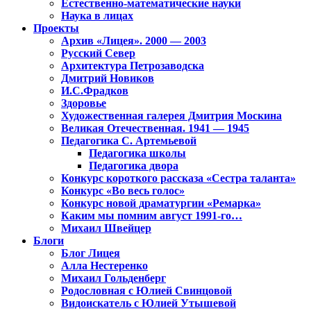
Естественно-математические науки
Наука в лицах
Проекты
Архив «Лицея». 2000 — 2003
Русский Север
Архитектура Петрозаводска
Дмитрий Новиков
И.С.Фрадков
Здоровье
Художественная галерея Дмитрия Москина
Великая Отечественная. 1941 — 1945
Педагогика С. Артемьевой
Педагогика школы
Педагогика двора
Конкурс короткого рассказа «Сестра таланта»
Конкурс «Во весь голос»
Конкурс новой драматургии «Ремарка»
Каким мы помним август 1991-го…
Михаил Швейцер
Блоги
Блог Лицея
Алла Нестеренко
Михаил Гольденберг
Родословная с Юлией Свинцовой
Видоискатель с Юлией Утышевой