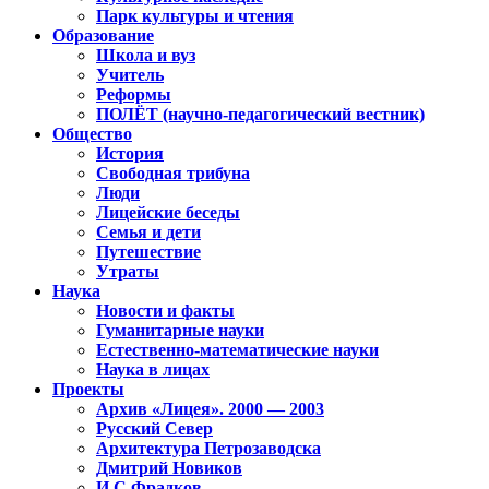
Парк культуры и чтения
Образование
Школа и вуз
Учитель
Реформы
ПОЛЁТ (научно-педагогический вестник)
Общество
История
Свободная трибуна
Люди
Лицейские беседы
Семья и дети
Путешествие
Утраты
Наука
Новости и факты
Гуманитарные науки
Естественно-математические науки
Наука в лицах
Проекты
Архив «Лицея». 2000 — 2003
Русский Север
Архитектура Петрозаводска
Дмитрий Новиков
И.С.Фрадков