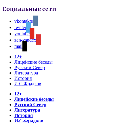
Социальные сети
vkontakte
twitter
youtube
zen-yandex
mail
12+
Лицейские беседы
Русский Север
Литература
История
И.С.Фрадков
12+
Лицейские беседы
Русский Север
Литература
История
И.С.Фрадков