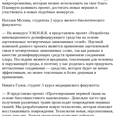
микроорганизмы, которые можно использовать на свое благо.
Планирую развивать проект, достигать новых вершин и
участвовать в новых подобных конкурсах.
Наталья Мухина, студентка 2 курса эколого-биологического
факультета:
— На конкурсе У.М.Н.И.К. я представляла проект «Разработка
инновационного дезинфицирующего средства на основе
ацетиленовых четвертичных аммониевых солей». Научной
новизной данного проекта является применение ацетиленовой
связи в четвертичных аммониевых солях, так как раньше в
качестве дезинфицирующих средств применяли соединения
хлора. Последние являются вредными, токсичными для человека
и окружающей среды, и поэтому у нас родилась идея придумать
нетоксичные соединения — средство, которое будет не менее
эффективным, но менее токсичным и более дешевым в
применении.
Никита Галов, студент 3 курса медицинского факультета:
— Я представлял проект «Протезирование нервной ткани на
основе биосовместимого нановолокна». Довольно часто при
получении различных травм происходят повреждения нервных
тканей. Мы разрабатываем новую технологию, которая поможет
восстанавливать повреждения. Технология новая, перспективная,
таких еще нет. Данная технология позволяет избежать