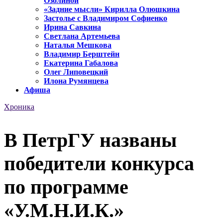
Озолиной
«Задние мысли» Кирилла Олюшкина
Застолье с Владимиром Софиенко
Ирина Савкина
Светлана Артемьева
Наталья Мешкова
Владимир Берштейн
Екатерина Габалова
Олег Липовецкий
Илона Румянцева
Афиша
Хроника
В ПетрГУ названы
победители конкурса
по программе
«У.М.Н.И.К.»