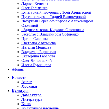
Лариса Хенинен
Олег Гальченко
Культурный променад с Зоей Арнаутовой
Путешествуем с Лидией Винокуровой
Лазурный Берег без пафоса с Александрой
Озолиной
«Задние мысли» Кирилла Олюшкина
Застолье с Владимиром Софиенко
Ирина Савкина
Светлана Артемьева
Наталья Мешкова
Владимир Берштейн
Екатерина Габалова
Олег Липовецкий
Илона Румянцева
Афиша
Новости
Анонс
Хроника
Культура
Дом актёра
Литература
Кино
Культурное наследие