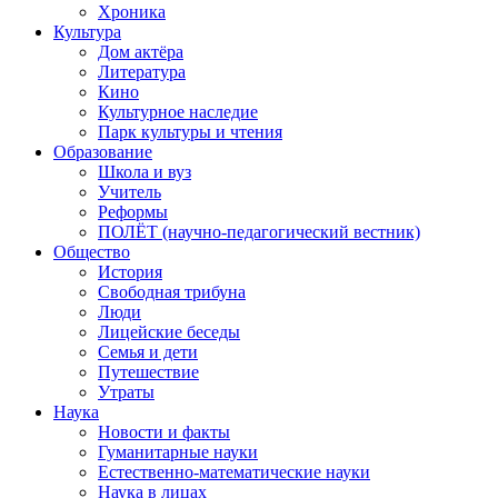
Хроника
Культура
Дом актёра
Литература
Кино
Культурное наследие
Парк культуры и чтения
Образование
Школа и вуз
Учитель
Реформы
ПОЛЁТ (научно-педагогический вестник)
Общество
История
Свободная трибуна
Люди
Лицейские беседы
Семья и дети
Путешествие
Утраты
Наука
Новости и факты
Гуманитарные науки
Естественно-математические науки
Наука в лицах