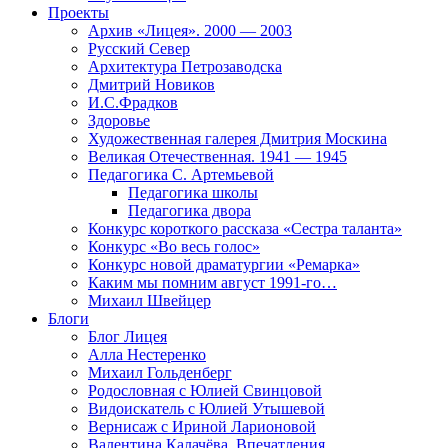
Проекты
Архив «Лицея». 2000 — 2003
Русский Север
Архитектура Петрозаводска
Дмитрий Новиков
И.С.Фрадков
Здоровье
Художественная галерея Дмитрия Москина
Великая Отечественная. 1941 — 1945
Педагогика С. Артемьевой
Педагогика школы
Педагогика двора
Конкурс короткого рассказа «Сестра таланта»
Конкурс «Во весь голос»
Конкурс новой драматургии «Ремарка»
Каким мы помним август 1991-го…
Михаил Швейцер
Блоги
Блог Лицея
Алла Нестеренко
Михаил Гольденберг
Родословная с Юлией Свинцовой
Видоискатель с Юлией Утышевой
Вернисаж с Ириной Ларионовой
Валентина Калачёва. Впечатления