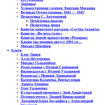
Здоровье
Художественная галерея Дмитрия Москина
Великая Отечественная. 1941 — 1945
Педагогика С. Артемьевой
Педагогика школы
Педагогика двора
Конкурс короткого рассказа «Сестра таланта»
Конкурс «Во весь голос»
Конкурс новой драматургии «Ремарка»
Каким мы помним август 1991-го…
Михаил Швейцер
Блоги
Блог Лицея
Алла Нестеренко
Михаил Гольденберг
Родословная с Юлией Свинцовой
Видоискатель с Юлией Утышевой
Вернисаж с Ириной Ларионовой
Валентина Калачёва. Впечатления
Лариса Хенинен
Олег Гальченко
Культурный променад с Зоей Арнаутовой
Путешествуем с Лидией Винокуровой
Лазурный Берег без пафоса с Александрой