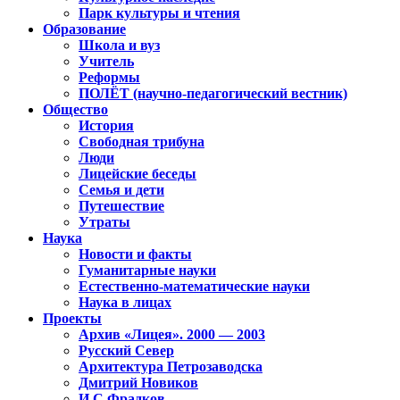
Парк культуры и чтения
Образование
Школа и вуз
Учитель
Реформы
ПОЛЁТ (научно-педагогический вестник)
Общество
История
Свободная трибуна
Люди
Лицейские беседы
Семья и дети
Путешествие
Утраты
Наука
Новости и факты
Гуманитарные науки
Естественно-математические науки
Наука в лицах
Проекты
Архив «Лицея». 2000 — 2003
Русский Север
Архитектура Петрозаводска
Дмитрий Новиков
И.С.Фрадков