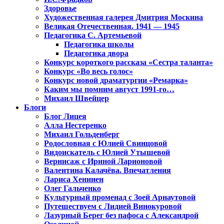
Здоровье
Художественная галерея Дмитрия Москина
Великая Отечественная. 1941 — 1945
Педагогика С. Артемьевой
Педагогика школы
Педагогика двора
Конкурс короткого рассказа «Сестра таланта»
Конкурс «Во весь голос»
Конкурс новой драматургии «Ремарка»
Каким мы помним август 1991-го…
Михаил Швейцер
Блоги
Блог Лицея
Алла Нестеренко
Михаил Гольденберг
Родословная с Юлией Свинцовой
Видоискатель с Юлией Утышевой
Вернисаж с Ириной Ларионовой
Валентина Калачёва. Впечатления
Лариса Хенинен
Олег Гальченко
Культурный променад с Зоей Арнаутовой
Путешествуем с Лидией Винокуровой
Лазурный Берег без пафоса с Александрой