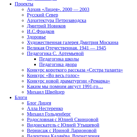
Проекты
Архив «Лицея». 2000 — 2003
Русский Север
Архитектура Петрозаводска
Дмитрий Новиков
И.С.Фрадков
Здоровье
Художественная галерея Дмитрия Москина
Великая Отечественная. 1941 — 1945
Педагогика С. Артемьевой
Педагогика школы
Педагогика двора
Конкурс короткого рассказа «Сестра таланта»
Конкурс «Во весь голос»
Конкурс новой драматургии «Ремарка»
Каким мы помним август 1991-го…
Михаил Швейцер
Блоги
Блог Лицея
Алла Нестеренко
Михаил Гольденберг
Родословная с Юлией Свинцовой
Видоискатель с Юлией Утышевой
Вернисаж с Ириной Ларионовой
Валентина Калачёва. Впечатления