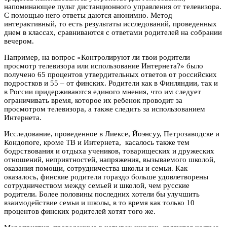
напоминающее пульт дистанционного управления от телевизора.
С помощью него ответы даются анонимно. Метод
интерактивный, то есть результаты исследований, проведенных
днем в классах, сравниваются с ответами родителей на собрании
вечером.
Например, на вопрос «Контролируют ли твои родители
просмотр телевизора или использование Интернета?» было
получено 65 процентов утвердительных ответов от российских
подростков и 55 – от финских. Родители как в Финляндии, так и
в России придерживаются единого мнения, что им следует
ограничивать время, которое их ребенок проводит за
просмотром телевизора, а также следить за использованием
Интернета.
Исследование, проведенное в Лиексе, Йоэнсуу, Петрозаводске и
Кондопоге, кроме ТВ и Интернета, касалось также тем
бодрствования и отдыха учеников, товарищеских и дружеских
отношений, неприятностей, напряжения, вызываемого школой,
оказания помощи, сотрудничества школы и семьи. Как
оказалось, финские родители гораздо больше удовлетворены
сотрудничеством между семьей и школой, чем русские
родители. Более половины последних хотели бы улучшить
взаимодействие семьи и школы, в то время как только 10
процентов финских родителей хотят того же.