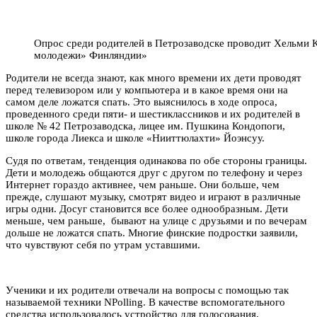
Опрос среди родителей в Петрозаводске проводит Хельми 
молодежи» Финляндии»
Родители не всегда знают, как много времени их дети проводят
перед телевизором или у компьютера и в какое время они на
самом деле ложатся спать. Это выяснилось в ходе опроса,
проведенного среди пяти- и шестиклассников и их родителей в
школе № 42 Петрозаводска, лицее им. Пушкина Кондопоги,
школе города Лиекса и школе «Нииттюлахти» Йоэнсуу.
Судя по ответам, тенденция одинакова по обе стороны границы.
Дети и молодежь общаются друг с другом по телефону и через
Интернет гораздо активнее, чем раньше. Они больше, чем
прежде, слушают музыку, смотрят видео и играют в различные
игры одни. Досуг становится все более однообразным. Дети
меньше, чем раньше, бывают на улице с друзьями и по вечерам
дольше не ложатся спать. Многие финские подростки заявили,
что чувствуют себя по утрам уставшими.
Ученики и их родители отвечали на вопросы с помощью так
называемой техники NPolling. В качестве вспомогательного
средства использовалось устройство для голосования,