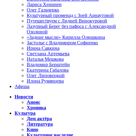
Лариса Хенинен
Олег Гальченко
Культурный променад с Зоей Арнаутовой
Путешествуем с Лидией Винокуровой
Лазурный Берег без пафоса с Александрой
Озолиной
«Задние мысли» Кирилла Олюшкина
Застолье с Владимиром Софиенко
Ирина Савкина
Светлана Артемьева
Наталья Мешкова
Владимир Берштейн
Екатерина Габалова
Олег Липовецкий
Илона Румянцева
Афиша
Новости
Анонс
Хроника
Культура
Дом актёра
Литература
Кино
Культурное наследие