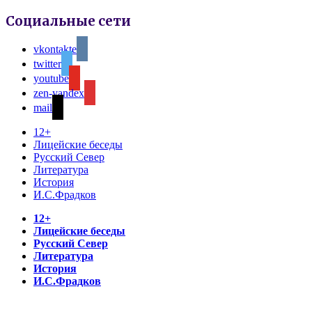
Социальные сети
vkontakte
twitter
youtube
zen-yandex
mail
12+
Лицейские беседы
Русский Север
Литература
История
И.С.Фрадков
12+
Лицейские беседы
Русский Север
Литература
История
И.С.Фрадков