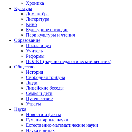
Хроника
Культура
Дом актёра
Литература
Кино
Культурное наследие
Парк культуры и чтения
Образование
Школа и вуз
Учитель
Реформы
ПОЛЁТ (научно-педагогический вестник)
Общество
История
Свободная трибуна
Люди
Лицейские беседы
Семья и дети
Путешествие
Утраты
Наука
Новости и факты
Гуманитарные науки
Естественно-математические науки
Наука в лицах