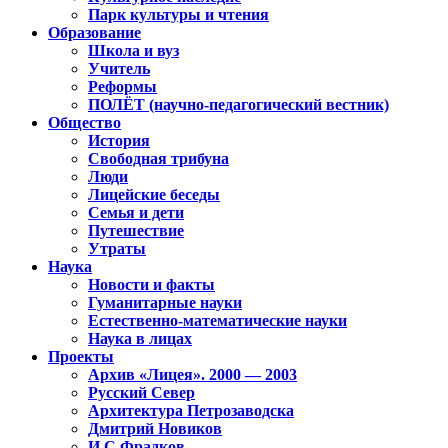
Парк культуры и чтения
Образование
Школа и вуз
Учитель
Реформы
ПОЛЁТ (научно-педагогический вестник)
Общество
История
Свободная трибуна
Люди
Лицейские беседы
Семья и дети
Путешествие
Утраты
Наука
Новости и факты
Гуманитарные науки
Естественно-математические науки
Наука в лицах
Проекты
Архив «Лицея». 2000 — 2003
Русский Север
Архитектура Петрозаводска
Дмитрий Новиков
И.С.Фрадков