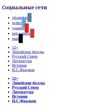
Социальные сети
vkontakte
twitter
youtube
zen-yandex
mail
12+
Лицейские беседы
Русский Север
Литература
История
И.С.Фрадков
12+
Лицейские беседы
Русский Север
Литература
История
И.С.Фрадков