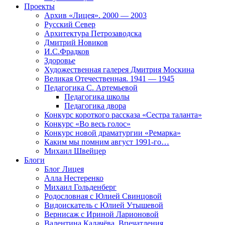
Проекты
Архив «Лицея». 2000 — 2003
Русский Север
Архитектура Петрозаводска
Дмитрий Новиков
И.С.Фрадков
Здоровье
Художественная галерея Дмитрия Москина
Великая Отечественная. 1941 — 1945
Педагогика С. Артемьевой
Педагогика школы
Педагогика двора
Конкурс короткого рассказа «Сестра таланта»
Конкурс «Во весь голос»
Конкурс новой драматургии «Ремарка»
Каким мы помним август 1991-го…
Михаил Швейцер
Блоги
Блог Лицея
Алла Нестеренко
Михаил Гольденберг
Родословная с Юлией Свинцовой
Видоискатель с Юлией Утышевой
Вернисаж с Ириной Ларионовой
Валентина Калачёва. Впечатления