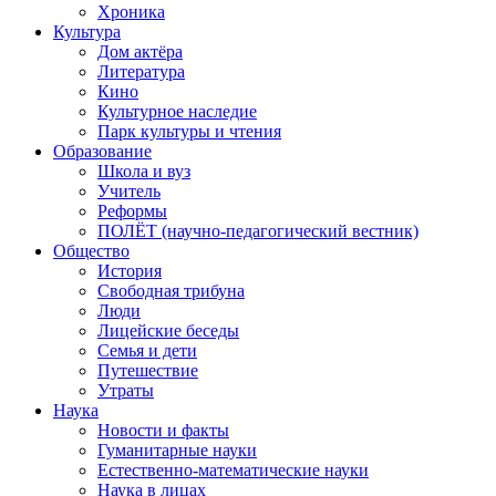
Хроника
Культура
Дом актёра
Литература
Кино
Культурное наследие
Парк культуры и чтения
Образование
Школа и вуз
Учитель
Реформы
ПОЛЁТ (научно-педагогический вестник)
Общество
История
Свободная трибуна
Люди
Лицейские беседы
Семья и дети
Путешествие
Утраты
Наука
Новости и факты
Гуманитарные науки
Естественно-математические науки
Наука в лицах