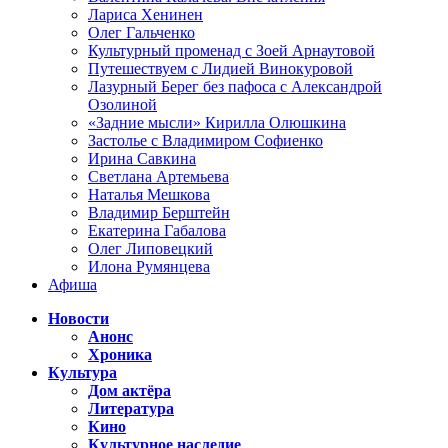
Лариса Хенинен
Олег Гальченко
Культурный променад с Зоей Арнаутовой
Путешествуем с Лидией Винокуровой
Лазурный Берег без пафоса с Александрой
Озолиной
«Задние мысли» Кирилла Олюшкина
Застолье с Владимиром Софиенко
Ирина Савкина
Светлана Артемьева
Наталья Мешкова
Владимир Берштейн
Екатерина Габалова
Олег Липовецкий
Илона Румянцева
Афиша
Новости
Анонс
Хроника
Культура
Дом актёра
Литература
Кино
Культурное наследие