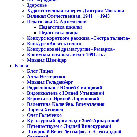
Здоровье
Художественная галерея Дмитрия Москина
Великая Отечественная. 1941 — 1945
Педагогика С. Артемьевой
Педагогика школы
Педагогика двора
Конкурс короткого рассказа «Сестра таланта»
Конкурс «Во весь голос»
Конкурс новой драматургии «Ремарка»
Каким мы помним август 1991-го…
Михаил Швейцер
Блоги
Блог Лицея
Алла Нестеренко
Михаил Гольденберг
Родословная с Юлией Свинцовой
Видоискатель с Юлией Утышевой
Вернисаж с Ириной Ларионовой
Валентина Калачёва. Впечатления
Лариса Хенинен
Олег Гальченко
Культурный променад с Зоей Арнаутовой
Путешествуем с Лидией Винокуровой
Лазурный Берег без пафоса с Александрой