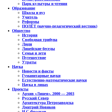
Парк культуры и чтения
Образование
Школа и вуз
Учитель
Реформы
ПОЛЁТ (научно-педагогический вестник)
Общество
История
Свободная трибуна
Люди
Лицейские беседы
Семья и дети
Путешествие
Утраты
Наука
Новости и факты
Гуманитарные науки
Естественно-математические науки
Наука в лицах
Проекты
Архив «Лицея». 2000 — 2003
Русский Север
Архитектура Петрозаводска
Дмитрий Новиков
И.С.Фрадков