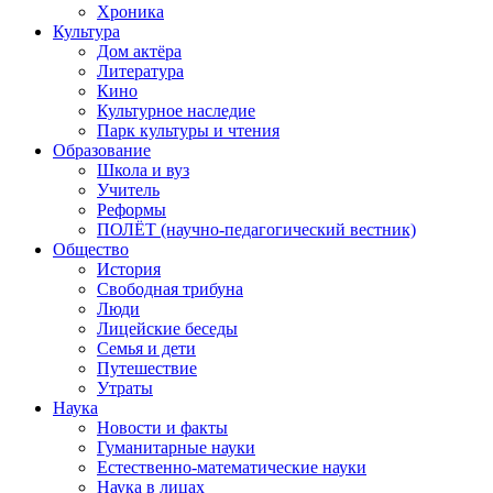
Хроника
Культура
Дом актёра
Литература
Кино
Культурное наследие
Парк культуры и чтения
Образование
Школа и вуз
Учитель
Реформы
ПОЛЁТ (научно-педагогический вестник)
Общество
История
Свободная трибуна
Люди
Лицейские беседы
Семья и дети
Путешествие
Утраты
Наука
Новости и факты
Гуманитарные науки
Естественно-математические науки
Наука в лицах