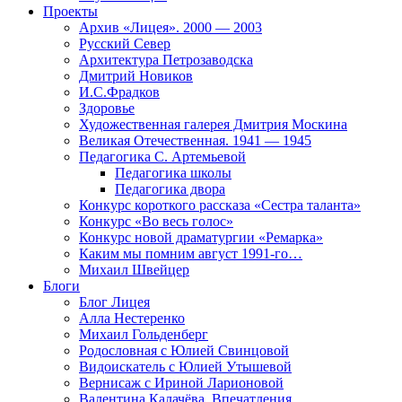
Проекты
Архив «Лицея». 2000 — 2003
Русский Север
Архитектура Петрозаводска
Дмитрий Новиков
И.С.Фрадков
Здоровье
Художественная галерея Дмитрия Москина
Великая Отечественная. 1941 — 1945
Педагогика С. Артемьевой
Педагогика школы
Педагогика двора
Конкурс короткого рассказа «Сестра таланта»
Конкурс «Во весь голос»
Конкурс новой драматургии «Ремарка»
Каким мы помним август 1991-го…
Михаил Швейцер
Блоги
Блог Лицея
Алла Нестеренко
Михаил Гольденберг
Родословная с Юлией Свинцовой
Видоискатель с Юлией Утышевой
Вернисаж с Ириной Ларионовой
Валентина Калачёва. Впечатления