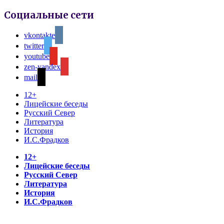
Социальные сети
vkontakte
twitter
youtube
zen-yandex
mail
12+
Лицейские беседы
Русский Север
Литература
История
И.С.Фрадков
12+
Лицейские беседы
Русский Север
Литература
История
И.С.Фрадков