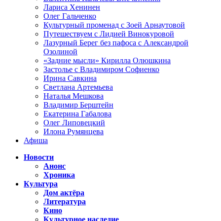
Лариса Хенинен
Олег Гальченко
Культурный променад с Зоей Арнаутовой
Путешествуем с Лидией Винокуровой
Лазурный Берег без пафоса с Александрой
Озолиной
«Задние мысли» Кирилла Олюшкина
Застолье с Владимиром Софиенко
Ирина Савкина
Светлана Артемьева
Наталья Мешкова
Владимир Берштейн
Екатерина Габалова
Олег Липовецкий
Илона Румянцева
Афиша
Новости
Анонс
Хроника
Культура
Дом актёра
Литература
Кино
Культурное наследие