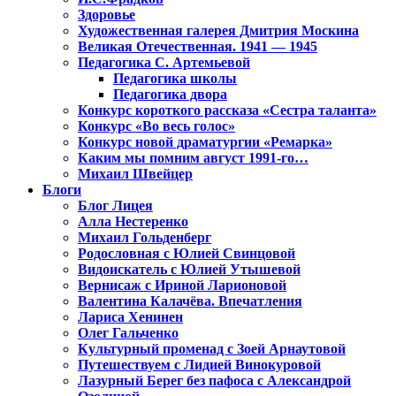
Здоровье
Художественная галерея Дмитрия Москина
Великая Отечественная. 1941 — 1945
Педагогика С. Артемьевой
Педагогика школы
Педагогика двора
Конкурс короткого рассказа «Сестра таланта»
Конкурс «Во весь голос»
Конкурс новой драматургии «Ремарка»
Каким мы помним август 1991-го…
Михаил Швейцер
Блоги
Блог Лицея
Алла Нестеренко
Михаил Гольденберг
Родословная с Юлией Свинцовой
Видоискатель с Юлией Утышевой
Вернисаж с Ириной Ларионовой
Валентина Калачёва. Впечатления
Лариса Хенинен
Олег Гальченко
Культурный променад с Зоей Арнаутовой
Путешествуем с Лидией Винокуровой
Лазурный Берег без пафоса с Александрой