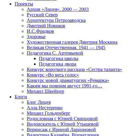
Проекты
Архив «Лицея». 2000 — 2003
Русский Север
Архитектура Петрозаводска
Дмитрий Новиков
И.С.Фрадков
Здоровье
Художественная галерея Дмитрия Москина
Великая Отечественная. 1941 — 1945
Педагогика С. Артемьевой
Педагогика школы
Педагогика двора
Конкурс короткого рассказа «Сестра таланта»
Конкурс «Во весь голос»
Конкурс новой драматургии «Ремарка»
Каким мы помним август 1991-го…
Михаил Швейцер
Блоги
Блог Лицея
Алла Нестеренко
Михаил Гольденберг
Родословная с Юлией Свинцовой
Видоискатель с Юлией Утышевой
Вернисаж с Ириной Ларионовой
Валентина Калачёва. Впечатления