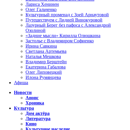
Лариса Хенинен
Олег Гальченко
Культурный променад с Зоей Арнаутовой
Путешествуем с Лидией Винокуровой
Лазурный Берег без пафоса с Александрой
Озолиной
«Задние мысли» Кирилла Олюшкина
Застолье с Владимиром Софиенко
Ирина Савкина
Светлана Артемьева
Наталья Мешкова
Владимир Берштейн
Екатерина Габалова
Олег Липовецкий
Илона Румянцева
Афиша
Новости
Анонс
Хроника
Культура
Дом актёра
Литература
Кино
Культурное наследие