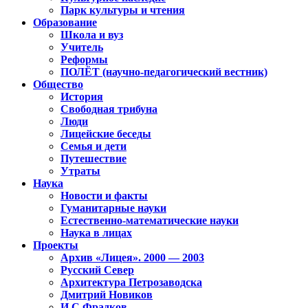
Парк культуры и чтения
Образование
Школа и вуз
Учитель
Реформы
ПОЛЁТ (научно-педагогический вестник)
Общество
История
Свободная трибуна
Люди
Лицейские беседы
Семья и дети
Путешествие
Утраты
Наука
Новости и факты
Гуманитарные науки
Естественно-математические науки
Наука в лицах
Проекты
Архив «Лицея». 2000 — 2003
Русский Север
Архитектура Петрозаводска
Дмитрий Новиков
И.С.Фрадков