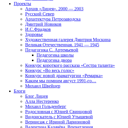
Проекты
Архив «Лицея». 2000 — 2003
Русский Север
Архитектура Петрозаводска
Дмитрий Новиков
И.С.Фрадков
Здоровье
Художественная галерея Дмитрия Москина
Великая Отечественная. 1941 — 1945
Педагогика С. Артемьевой
Педагогика школы
Педагогика двора
Конкурс короткого рассказа «Сестра таланта»
Конкурс «Во весь голос»
Конкурс новой драматургии «Ремарка»
Каким мы помним август 1991-го…
Михаил Швейцер
Блоги
Блог Лицея
Алла Нестеренко
Михаил Гольденберг
Родословная с Юлией Свинцовой
Видоискатель с Юлией Утышевой
Вернисаж с Ириной Ларионовой
Валентина Калачёва. Впечатления