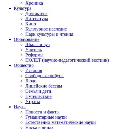
Хроника
Культура
Дом актёра
Литература
Кино
Культурное наследие
Парк культуры и чтения
Образование
Школа и вуз
Учитель
Реформы
ПОЛЁТ (научно-педагогический вестник)
Общество
История
Свободная трибуна
Люди
Лицейские беседы
Семья и дети
Путешествие
Утраты
Наука
Новости и факты
Гуманитарные науки
Естественно-математические науки
Наука в лицах