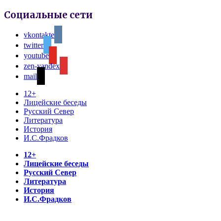
Социальные сети
vkontakte
twitter
youtube
zen-yandex
mail
12+
Лицейские беседы
Русский Север
Литература
История
И.С.Фрадков
12+
Лицейские беседы
Русский Север
Литература
История
И.С.Фрадков