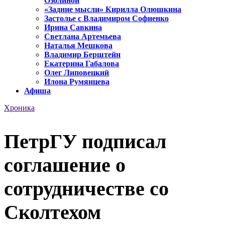
Озолиной
«Задние мысли» Кирилла Олюшкина
Застолье с Владимиром Софиенко
Ирина Савкина
Светлана Артемьева
Наталья Мешкова
Владимир Берштейн
Екатерина Габалова
Олег Липовецкий
Илона Румянцева
Афиша
Хроника
ПетрГУ подписал
соглашение о
сотрудничестве со
Сколтехом