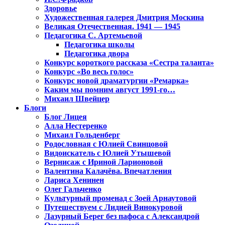
Здоровье
Художественная галерея Дмитрия Москина
Великая Отечественная. 1941 — 1945
Педагогика С. Артемьевой
Педагогика школы
Педагогика двора
Конкурс короткого рассказа «Сестра таланта»
Конкурс «Во весь голос»
Конкурс новой драматургии «Ремарка»
Каким мы помним август 1991-го…
Михаил Швейцер
Блоги
Блог Лицея
Алла Нестеренко
Михаил Гольденберг
Родословная с Юлией Свинцовой
Видоискатель с Юлией Утышевой
Вернисаж с Ириной Ларионовой
Валентина Калачёва. Впечатления
Лариса Хенинен
Олег Гальченко
Культурный променад с Зоей Арнаутовой
Путешествуем с Лидией Винокуровой
Лазурный Берег без пафоса с Александрой