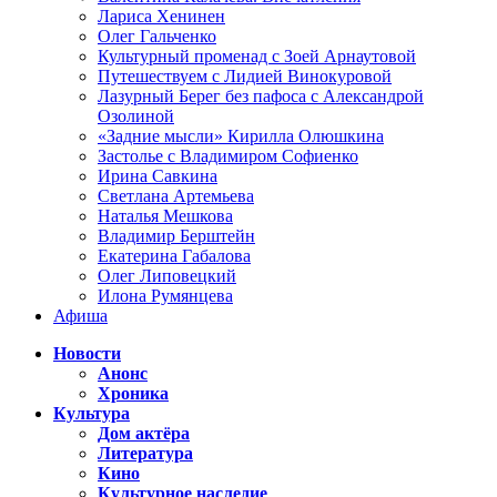
Лариса Хенинен
Олег Гальченко
Культурный променад с Зоей Арнаутовой
Путешествуем с Лидией Винокуровой
Лазурный Берег без пафоса с Александрой
Озолиной
«Задние мысли» Кирилла Олюшкина
Застолье с Владимиром Софиенко
Ирина Савкина
Светлана Артемьева
Наталья Мешкова
Владимир Берштейн
Екатерина Габалова
Олег Липовецкий
Илона Румянцева
Афиша
Новости
Анонс
Хроника
Культура
Дом актёра
Литература
Кино
Культурное наследие