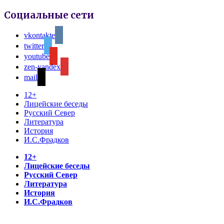
Социальные сети
vkontakte
twitter
youtube
zen-yandex
mail
12+
Лицейские беседы
Русский Север
Литература
История
И.С.Фрадков
12+
Лицейские беседы
Русский Север
Литература
История
И.С.Фрадков