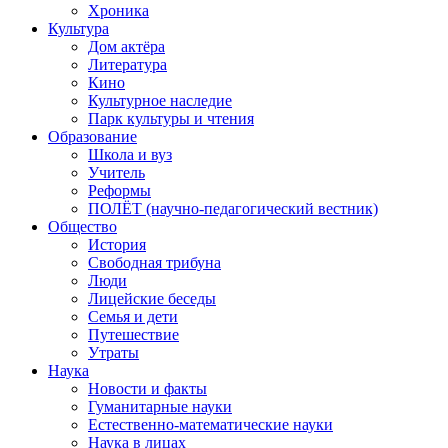
Хроника
Культура
Дом актёра
Литература
Кино
Культурное наследие
Парк культуры и чтения
Образование
Школа и вуз
Учитель
Реформы
ПОЛЁТ (научно-педагогический вестник)
Общество
История
Свободная трибуна
Люди
Лицейские беседы
Семья и дети
Путешествие
Утраты
Наука
Новости и факты
Гуманитарные науки
Естественно-математические науки
Наука в лицах