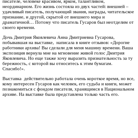
писателе, человеке красивом, ярком, талантливом,
неординарном. Его жизнь состояла из двух частей: внешней –
удачливый писатель, получающий звания, награды, читательское
признание, и другой, скрытой от внешнего мира и
драматичной… Потому что писатель Гусаров был неотделим от
своего времени.
Дочь Дмитрия Яковлевича Анна Дмитриевна Гусарова,
побывавшая на выставке, написала в книге отзывов: «Дорогие
работники архива! Вы сделали для меня машину времени. Ваша
экспозиция вернула мне на мгновение живой голос Дмитрия
Яковлевича. Но еще также хочу выразить признательность за ту
бережность, с которой вы относитесь к этим бумагам.
Спасибо!».
Выставка действительно работала очень короткое время, но все,
кому интересен Гусаров как человек, его судьба и книги, может
познакомиться с фондом писателя, хранящимся в Национальном
архиве. На выставке была представлена только часть его.