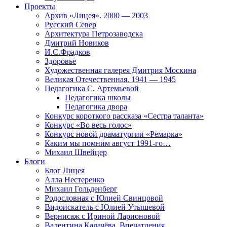
Проекты
Архив «Лицея». 2000 — 2003
Русский Север
Архитектура Петрозаводска
Дмитрий Новиков
И.С.Фрадков
Здоровье
Художественная галерея Дмитрия Москина
Великая Отечественная. 1941 — 1945
Педагогика С. Артемьевой
Педагогика школы
Педагогика двора
Конкурс короткого рассказа «Сестра таланта»
Конкурс «Во весь голос»
Конкурс новой драматургии «Ремарка»
Каким мы помним август 1991-го…
Михаил Швейцер
Блоги
Блог Лицея
Алла Нестеренко
Михаил Гольденберг
Родословная с Юлией Свинцовой
Видоискатель с Юлией Утышевой
Вернисаж с Ириной Ларионовой
Валентина Калачёва. Впечатления