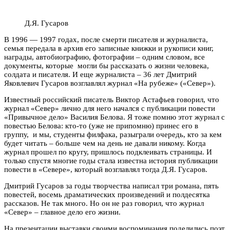
Д.Я. Гусаров
В 1996 — 1997 годах, после смерти писателя и журналиста,
семья передала в архив его записные книжки и рукописи книг,
награды, автобиографию, фотографии – одним словом, все
документы, которые могли бы рассказать о жизни человека,
солдата и писателя. И еще журналиста – 36 лет Дмитрий
Яковлевич Гусаров возглавлял журнал «На рубеже» («Север»).
Известный российский писатель Виктор Астафьев говорил, что
журнал «Север» лично для него начался с публикации повести
«Привычное дело» Василия Белова. Я тоже помню этот журнал с
повестью Белова: кто-то (уже не припомню) принес его в
группу, и мы, студенты филфака, разыграли очередь, кто за кем
будет читать – больше чем на день не давали никому. Когда
журнал прошел по кругу, пришлось подклеивать страницы. И
только спустя многие годы стала известна история публикации
повести в «Севере», который возглавлял тогда Д.Я. Гусаров.
Дмитрий Гусаров за годы творчества написал три романа, пять
повестей, восемь драматических произведений и полдесятка
рассказов. Не так много. Но он не раз говорил, что журнал
«Север» – главное дело его жизни.
На презентации выставки своими воспоминания поделились поэт