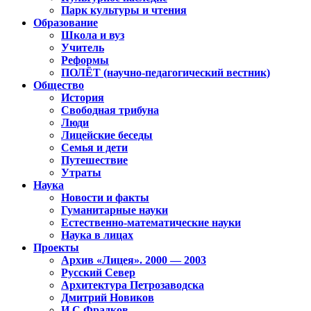
Парк культуры и чтения
Образование
Школа и вуз
Учитель
Реформы
ПОЛЁТ (научно-педагогический вестник)
Общество
История
Свободная трибуна
Люди
Лицейские беседы
Семья и дети
Путешествие
Утраты
Наука
Новости и факты
Гуманитарные науки
Естественно-математические науки
Наука в лицах
Проекты
Архив «Лицея». 2000 — 2003
Русский Север
Архитектура Петрозаводска
Дмитрий Новиков
И.С.Фрадков