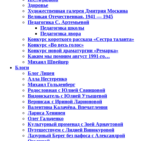
Здоровье
Художественная галерея Дмитрия Москина
Великая Отечественная. 1941 — 1945
Педагогика С. Артемьевой
Педагогика школы
Педагогика двора
Конкурс короткого рассказа «Сестра таланта»
Конкурс «Во весь голос»
Конкурс новой драматургии «Ремарка»
Каким мы помним август 1991-го…
Михаил Швейцер
Блоги
Блог Лицея
Алла Нестеренко
Михаил Гольденберг
Родословная с Юлией Свинцовой
Видоискатель с Юлией Утышевой
Вернисаж с Ириной Ларионовой
Валентина Калачёва. Впечатления
Лариса Хенинен
Олег Гальченко
Культурный променад с Зоей Арнаутовой
Путешествуем с Лидией Винокуровой
Лазурный Берег без пафоса с Александрой