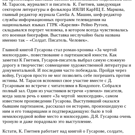
М. Тарасов, журналист и писатель К. Гнетнев, заведующая
сектором литературы и фольклора ИЯЛИ КарНЦ Е. Маркова,
главный редактор журнала Carelia А. Машин, шеф-редактор
службы информационных программ телевидения на
национальных языках ГТРК «Карелия» Рейно Ругоев,
складывался портрет человека, в котором всегда чувствовалась
его военная биография. Выставка неслучайно была названа
именно так – «Солдат. Писатель. Человек».
Главной книгой Гусарова стал роман-хроника «За чертой
милосердия», повествование о партизанской юности. Как
заметил К Гнетнев, Гусаров-писатель выбрал самую сложную
дорогу в творчестве: совмещение художественной литературы и
документальной. И последняя часто побеждала. Пройдя через
войну, Гусаров просто не мог позволить себе погрешить против
истины. М. Тарасов вспомнил свое участие вместе с Д.
Гусаровым во встрече с читателями в Кондопоге. Собрался
полный зал. Один из участников встречи «уличил» писателя,
когда зашла речь о книге «За чертой милосердия», самом
известном произведении Гусарова. Выступивший оказался
бывшим партизаном, рассказал он историю, произошедшую с
ним и его товарищами и подтверждающую: было в той
немилосердной войне место и милосердию. Д.Я. Гусарова очень
тронуло и даже порадовало это выступление.
Кстати, К. Гнетнев работает над книгой о Гусарове, солдате,